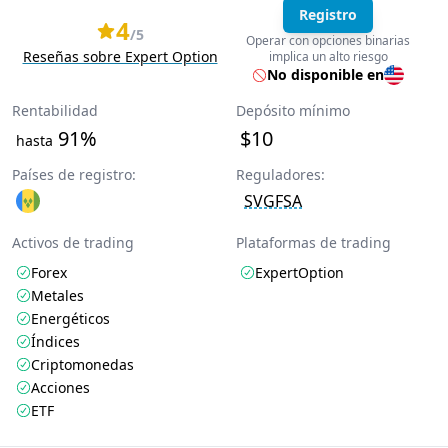
Registro
4
/5
Operar con opciones binarias
Reseñas sobre Expert Option
implica un alto riesgo
No disponible en
Rentabilidad
Depósito mínimo
91%
$10
hasta
Países de registro:
Reguladores:
SVGFSA
Activos de trading
Plataformas de trading
Forex
ExpertOption
Metales
Energéticos
Índices
Criptomonedas
Acciones
ETF