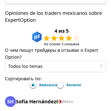
Opiniones de los traders mexicanos sobre
ExpertOption
4
из
5
На основе
5
отзывов
О чем пишут трейдеры в отзывах о
Expert
Option
?
Todos los temas
Сортировать по:
Relevancia
Reciente
SH
Sofía Hernández
México