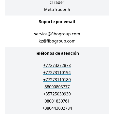
cTrader
MetaTrader 5
Soporte por email
service@fibogroup.com
kz@fibogroup.com
Teléfonos de atención
+77273272878
+77273110194
+77273110180
88000805777
+35725030930
08001830761
+380443002784