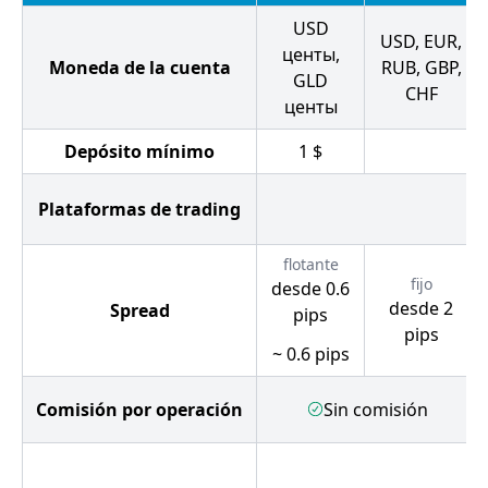
USD
USD, EUR,
центы,
Moneda de la cuenta
RUB, GBP,
GLD
CHF
центы
Depósito mínimo
1
$
Plataformas de trading
flotante
fijo
desde 0.6
desde 2
Spread
pips
pips
~ 0.6 pips
Comisión por operación
Sin comisión