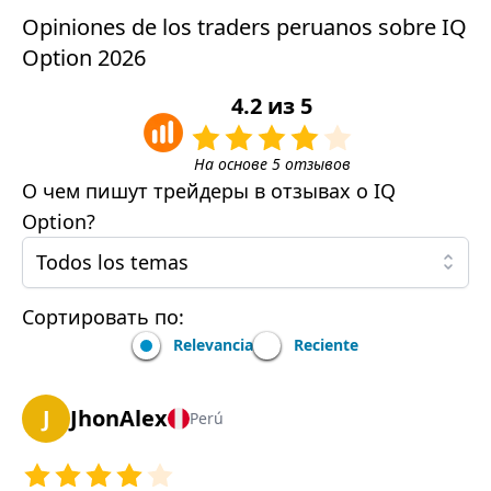
Opiniones de los traders peruanos sobre IQ
Option 2026
4.2
из
5
На основе
5
отзывов
О чем пишут трейдеры в отзывах о
IQ
Option
?
Todos los temas
Сортировать по:
Relevancia
Reciente
J
JhonAlex
Perú