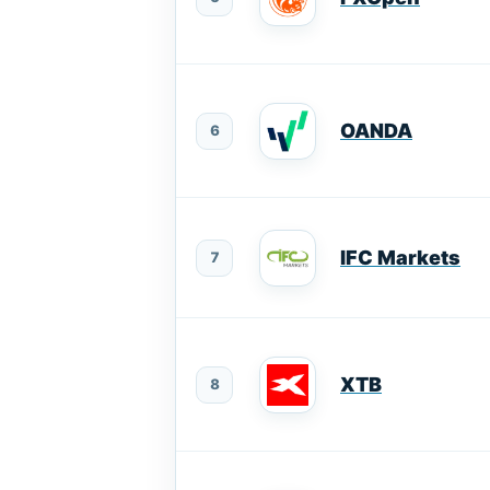
OANDA
6
IFC Markets
7
XTB
8