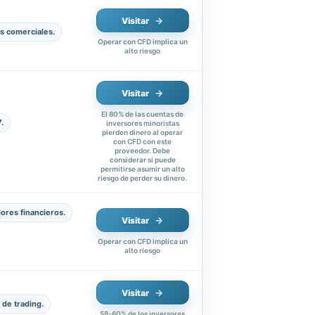
Visitar
s comerciales.
Operar con CFD implica un
alto riesgo
Visitar
El 80% de las cuentas de
.
inversores minoristas
pierden dinero al operar
con CFD con este
proveedor. Debe
considerar si puede
permitirse asumir un alto
riesgo de perder su dinero.
dores financieros.
Visitar
Operar con CFD implica un
alto riesgo
Visitar
de trading.
58-60% de los inversores