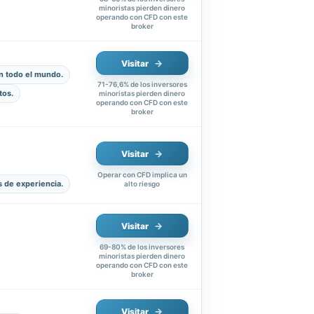
minoristas pierden dinero
operando con CFD con este
broker
Visitar
n todo el mundo.
71-76,6% de los inversores
tos.
minoristas pierden dinero
operando con CFD con este
broker
Visitar
Operar con CFD implica un
s de experiencia.
alto riesgo
Visitar
69-80% de los inversores
minoristas pierden dinero
operando con CFD con este
broker
Visitar