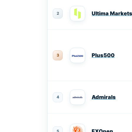
Ultima Market
2
Plus500
3
Admirals
4
FXOpen
5