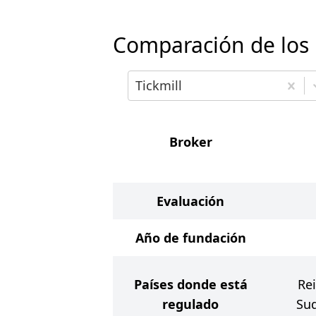
Comparación de los
Elige el primer broker para co
Tickmill
Broker
Evaluación
Año de fundación
Países donde está
Rei
regulado
Sud