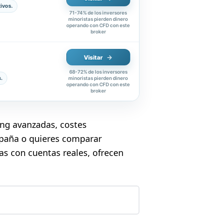
ivos.
71-74% de los inversores
minoristas pierden dinero
operando con CFD con este
broker
Visitar
68-72% de los inversores
.
minoristas pierden dinero
operando con CFD con este
broker
ng avanzadas, costes
spaña o quieres comparar
as con cuentas reales, ofrecen