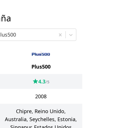
aña
ige el tercer broker para comparar
lus500
Plus500
4.3
/5
2008
Chipre, Reino Unido,
Australia, Seychelles, Estonia,
Singapur, Estados Unidos