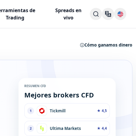
rramientas de
Spreads en
Trading
vivo
Cómo ganamos dinero
RESUMEN CFD
Mejores brokers CFD
Tickmill
★
4,5
1
Ultima Markets
★
4,4
2