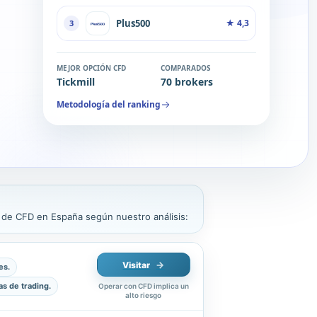
Plus500
★
4,3
3
MEJOR OPCIÓN CFD
COMPARADOS
Tickmill
70 brokers
Metodología del ranking
s de CFD en España según nuestro análisis:
Visitar
es.
s de trading.
Operar con CFD implica un
alto riesgo