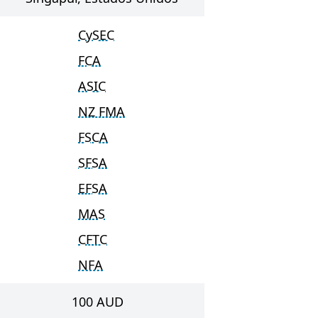
CySEC
FCA
ASIC
NZ FMA
FSCA
SFSA
EFSA
MAS
CFTC
NFA
100
AUD