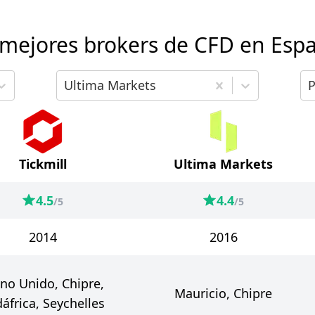
 mejores brokers de CFD en Esp
mparar
Elige el segundo broker para comparar
El
Ultima Markets
P
Tickmill
Ultima Markets
4.5
4.4
/5
/5
2014
2016
no Unido, Chipre,
Mauricio, Chipre
áfrica, Seychelles