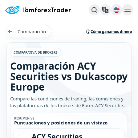
Comparación
Cómo ganamos dinero
COMPARATIVA DE BROKERS
Comparación ACY
Securities vs Dukascopy
Europe
Compare las condiciones de trading, las comisiones y
las plataformas de los brókers de Forex ACY Securities
y Dukascopy Europe. Descubra cuál es el mejor bróker
para usted.
RESUMEN VS
Puntuaciones y posiciones de un vistazo
ACY Securities