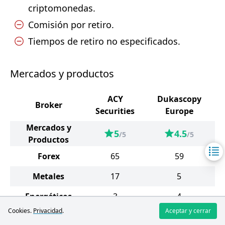
criptomonedas.
Comisión por retiro.
Tiempos de retiro no especificados.
Mercados y productos
ACY
Dukascopy
Broker
Securities
Europe
Mercados y
5
4.5
/5
/5
Productos
Forex
65
59
Metales
17
5
Energéticos
3
4
Cookies.
Privacidad
.
Aceptar y cerrar
Productos blandos
8
6