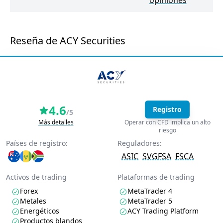
opiniones
Reseña de ACY Securities
4.6
Registro
/5
Más detalles
Operar con CFD implica un alto
riesgo
Países de registro:
Reguladores:
ASIC
SVGFSA
FSCA
Activos de trading
Plataformas de trading
Forex
MetaTrader 4
Metales
MetaTrader 5
Energéticos
ACY Trading Platform
Productos blandos