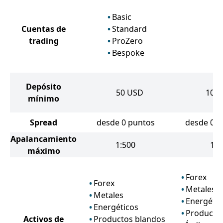
Basic
Cuentas de
Standard
E
trading
ProZero
Bespoke
Depósito
50
USD
100
mínimo
Spread
desde 0 puntos
desde 0.1
Apalancamiento
1:500
1:3
máximo
Forex
Forex
Metales
Metales
Energétic
Energéticos
Producto
Activos de
Productos blandos