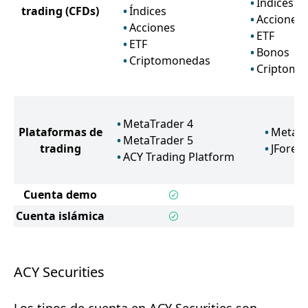
Índices
trading
(CFDs)
Índices
Acciones
Acciones
ETF
ETF
Bonos
Criptomonedas
Criptomo
MetaTrader 4
Plataformas de
MetaTr
MetaTrader 5
trading
JForex
ACY Trading Platform
Cuenta demo
Cuenta islámica
ACY Securities