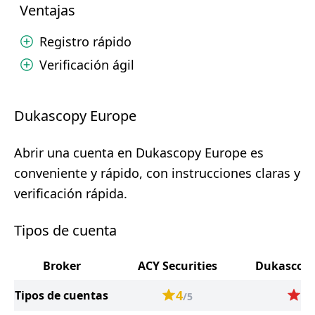
Ventajas
Registro rápido
Verificación ágil
Dukascopy Europe
Abrir una cuenta en Dukascopy Europe es
conveniente y rápido, con instrucciones claras y
verificación rápida.
Tipos de cuenta
Broker
ACY Securities
Dukascopy
4
2.
Tipos de cuentas
/5