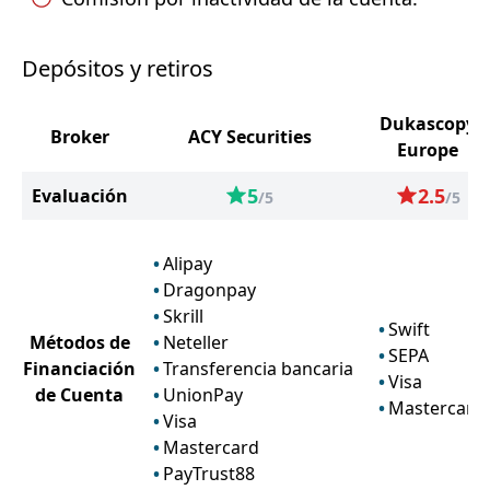
Depósitos y retiros
Dukascopy
Broker
ACY Securities
Europe
5
2.5
Evaluación
/5
/5
Alipay
Dragonpay
Skrill
Swift
Métodos de
Neteller
SEPA
Financiación
Transferencia bancaria
Visa
de Cuenta
UnionPay
Mastercard
Visa
Mastercard
PayTrust88