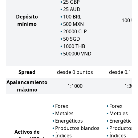
25
GBP
25
AUD
Depósito
100
BRL
100
US
mínimo
500
MXN
20000
CLP
50
SGD
1000
THB
500000
VND
Spread
desde 0 puntos
desde 0.1 p
Apalancamiento
1:1000
1:30
máximo
Forex
Forex
Metales
Metales
Energéticos
Energéticos
Productos blandos
Productos 
Activos de
Índices
Índices