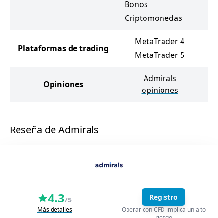
Bonos
B
Criptomonedas
C
MetaTrader 4
Plataformas de trading
MetaTrader 5
Admirals
D
Opiniones
opiniones
Reseña de Admirals
4.3
Registro
/5
Más detalles
Operar con CFD implica un alto
riesgo