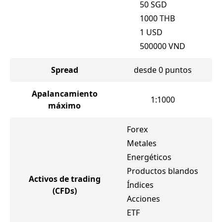
50
SGD
1000
THB
1
USD
500000
VND
Spread
desde 0 puntos
d
Apalancamiento
1:1000
máximo
Forex
F
Metales
M
Energéticos
E
Productos blandos
P
Activos de trading
Índices
Ín
(CFDs)
Acciones
A
ETF
E