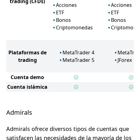
trading
(CFDs)
Acciones
Acciones
ETF
ETF
Bonos
Bonos
Criptomonedas
Criptomone
Plataformas de
MetaTrader 4
MetaTrad
trading
MetaTrader 5
JForex
Cuenta demo
Cuenta islámica
Admirals
Admirals ofrece diversos tipos de cuentas que
satisfacen las necesidades de la mayoría de los