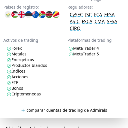
Países de registro:
Reguladores:
CySEC
JSC
FCA
EFSA
ASIC
FSCA
CMA
SFSA
CIRO
Activos de trading
Plataformas de trading
Forex
MetaTrader 4
Metales
MetaTrader 5
Energéticos
Productos blandos
Índices
Acciones
ETF
Bonos
Criptomonedas
comparar cuentas de trading de Admirals