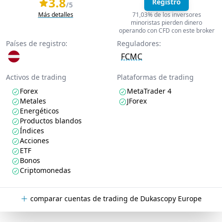
3.8
Registro
/5
Más detalles
71,03% de los inversores
minoristas pierden dinero
operando con CFD con este broker
Países de registro:
Reguladores:
FCMC
Activos de trading
Plataformas de trading
Forex
MetaTrader 4
Metales
JForex
Energéticos
Productos blandos
Índices
Acciones
ETF
Bonos
Criptomonedas
comparar cuentas de trading de Dukascopy Europe