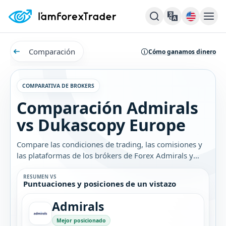
Comparación
Cómo ganamos dinero
COMPARATIVA DE BROKERS
Comparación Admirals
vs Dukascopy Europe
Compare las condiciones de trading, las comisiones y
las plataformas de los brókers de Forex Admirals y
Dukascopy Europe. Descubra cuál es el mejor bróker
para usted.
RESUMEN VS
Puntuaciones y posiciones de un vistazo
Admirals
Mejor posicionado