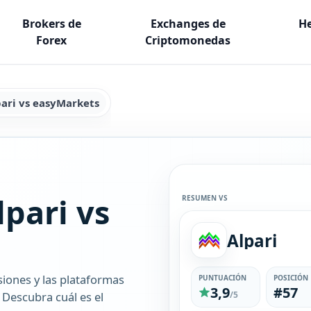
Brokers de
Exchanges de
He
Forex
Criptomonedas
pari vs easyMarkets
pari vs
RESUMEN VS
Alpari
siones y las plataformas
PUNTUACIÓN
POSICIÓN
3,9
#57
 Descubra cuál es el
/5