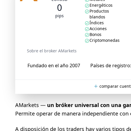
0
Energéticos
Productos
pips
blandos
Índices
Acciones
Bonos
Criptomonedas
Sobre el broker AMarkets
Fundado en el año 2007
Países de registro
comparar cuent
AMarkets —
un bróker universal con una ga
Permite operar de manera independiente con éx
A disposición de los traders hay varios tipos 