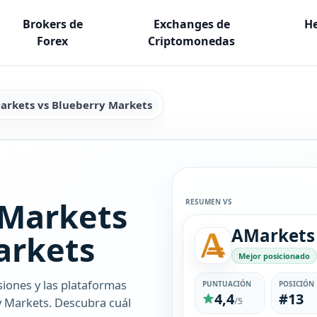
Brokers de
Exchanges de
He
Forex
Criptomonedas
arkets vs Blueberry Markets
Markets
RESUMEN VS
AMarkets
arkets
Mejor posicionado
siones y las plataformas
PUNTUACIÓN
POSICIÓN
4,4
#13
y Markets. Descubra cuál
/5