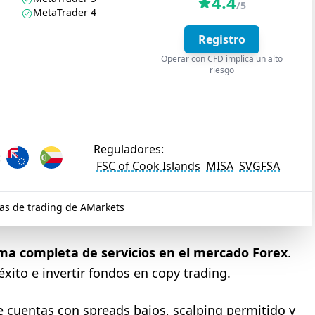
4.4
/5
MetaTrader 4
Registro
Operar con CFD implica un alto
riesgo
Reguladores:
:
FSC of Cook Islands
MISA
SVGFSA
as de trading de AMarkets
ma completa de servicios en el mercado Forex
.
ito e invertir fondos en copy trading.
de cuentas con spreads bajos, scalping permitido y