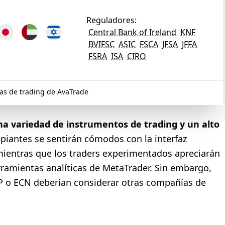
Reguladores:
Central Bank of Ireland
KNF
BVIFSC
ASIC
FSCA
JFSA
JFFA
FSRA
ISA
CIRO
as de trading de AvaTrade
a variedad de instrumentos de trading y un alto
cipiantes se sentirán cómodos con la interfaz
mientras que los traders experimentados apreciarán
rramientas analíticas de MetaTrader. Sin embargo,
TP o ECN deberían considerar otras compañías de