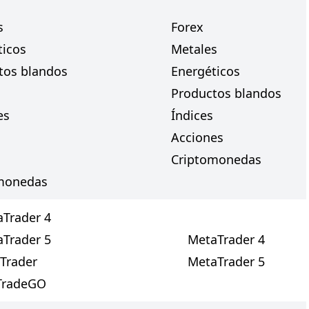
s
Forex
ticos
Metales
tos blandos
Energéticos
Productos blandos
es
Índices
Acciones
Criptomonedas
monedas
Trader 4
Trader 5
MetaTrader 4
Trader
MetaTrader 5
TradeGO