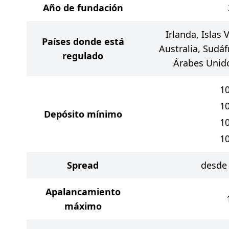
Año de fundación
Irlanda, Islas 
Países donde está
Australia, Sudáf
regulado
Árabes Unido
1
1
Depósito mínimo
1
1
Spread
desde 
Apalancamiento
máximo