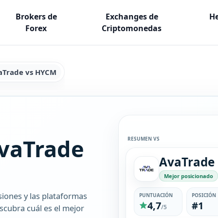
Brokers de
Exchanges de
He
Forex
Criptomonedas
aTrade vs HYCM
vaTrade
RESUMEN VS
AvaTrade
Mejor posicionado
siones y las plataformas
PUNTUACIÓN
POSICIÓN
4,7
#1
cubra cuál es el mejor
/5