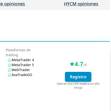
e opiniones
HYCM opiniones
Plataformas de
trading
MetaTrader 4
4.7
MetaTrader 5
/5
WebTrader
AvaTradeGO
Registro
Operar con CFD implica un alto
riesgo