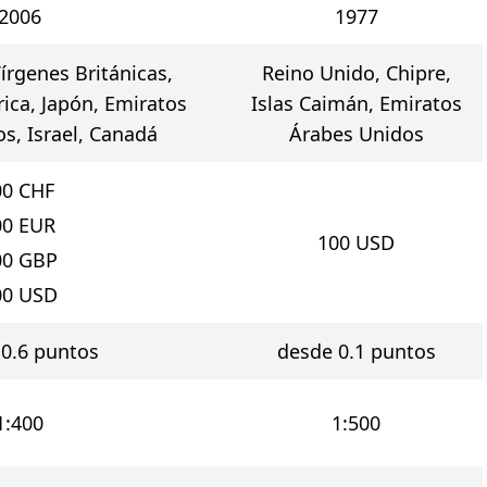
2006
1977
Vírgenes Británicas,
Reino Unido, Chipre,
rica, Japón, Emiratos
Islas Caimán, Emiratos
s, Israel, Canadá
Árabes Unidos
00
CHF
00
EUR
100
USD
00
GBP
00
USD
0.6 puntos
desde 0.1 puntos
1:400
1:500