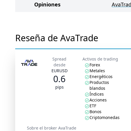
Opiniones
AvaTrad
Reseña de AvaTrade
Spread
Activos de trading
desde
Forex
EURUSD
Metales
0.6
Energéticos
Productos
pips
blandos
Índices
Acciones
ETF
Bonos
Criptomonedas
Sobre el broker AvaTrade