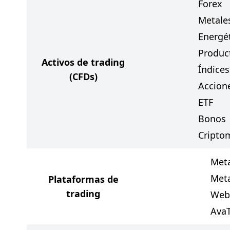
Forex
Metale
Energé
Produc
Activos de trading
Índices
(CFDs)
Accion
ETF
Bonos
Cripto
Meta
Meta
Plataformas de
trading
Web
Ava