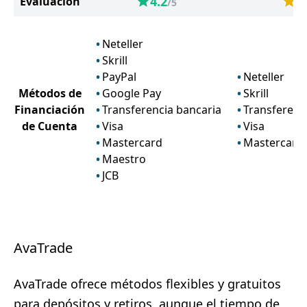
4.2
4
Evaluación
/5
Neteller
Skrill
PayPal
Neteller
Métodos de
Google Pay
Skrill
Financiación
Transferencia bancaria
Transferenc
de Cuenta
Visa
Visa
Mastercard
Mastercard
Maestro
JCB
AvaTrade
AvaTrade ofrece métodos flexibles y gratuitos
para depósitos y retiros, aunque el tiempo de