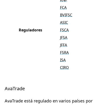
KNF
FCA
BVIFSC
ASIC
Reguladores
FSCA
JFSA
JFFA
FSRA
ISA
CIRO
AvaTrade
AvaTrade está regulado en varios países por