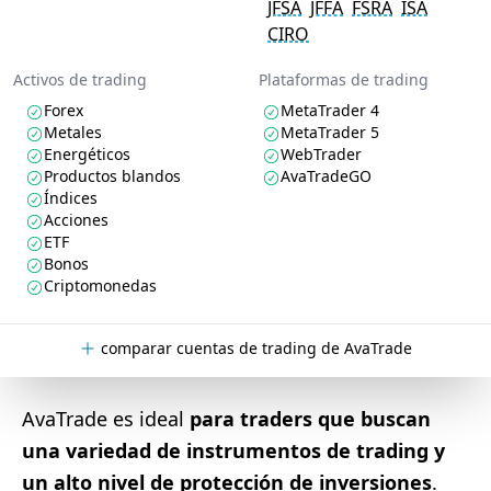
JFSA
JFFA
FSRA
ISA
CIRO
Activos de trading
Plataformas de trading
Forex
MetaTrader 4
Metales
MetaTrader 5
Energéticos
WebTrader
Productos blandos
AvaTradeGO
Índices
Acciones
ETF
Bonos
Criptomonedas
comparar cuentas de trading de AvaTrade
AvaTrade es ideal
para traders que buscan
una variedad de instrumentos de trading y
un alto nivel de protección de inversiones
.