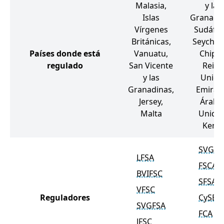
Malasia,
y las
Islas
Granadin
Vírgenes
Sudáfri
Británicas,
Seychell
Países donde está
Vanuatu,
Chipre
regulado
San Vicente
Reino
y las
Unido
Granadinas,
Emirat
Jersey,
Árabe
Malta
Unidos
Kenia
SVGFS
LFSA
FSCA
BVIFSC
SFSA
VFSC
Reguladores
CySEC
SVGFSA
FCA
JFSC