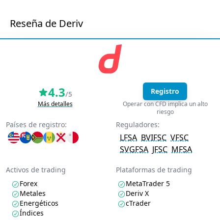
Reseña de Deriv
4.3
Registro
/5
Más detalles
Operar con CFD implica un alto
riesgo
Países de registro:
Reguladores:
LFSA
BVIFSC
VFSC
SVGFSA
JFSC
MFSA
Activos de trading
Plataformas de trading
Forex
MetaTrader 5
Metales
Deriv X
Energéticos
cTrader
Índices