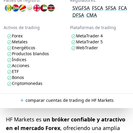
Países de registro:
Reguladores:
SVGFSA
FSCA
SFSA
FCA
DFSA
CMA
Activos de trading
Plataformas de trading
Forex
MetaTrader 4
Metales
MetaTrader 5
Energéticos
WebTrader
Productos blandos
Índices
Acciones
ETF
Bonos
Criptomonedas
comparar cuentas de trading de HF Markets
HF Markets es
un bróker confiable y atractivo
en el mercado Forex
, ofreciendo una amplia