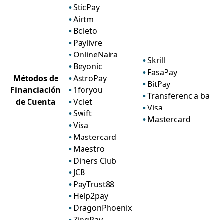
SticPay
Airtm
Boleto
Paylivre
OnlineNaira
Skrill
Beyonic
FasaPay
Métodos de
AstroPay
BitPay
Financiación
1foryou
Transferencia banc
de Cuenta
Volet
Visa
Swift
Mastercard
Visa
Mastercard
Maestro
Diners Club
JCB
PayTrust88
Help2pay
DragonPhoenix
ZingPay