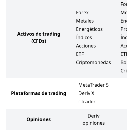
Forex
Forex
Meta
Metales
Energ
Energéticos
Prod
Activos de trading
Índices
Índic
(CFDs)
Acciones
Accio
ETF
ETF
Criptomonedas
Bono
Crip
MetaTrader 5
Me
Plataformas de trading
Deriv X
Me
cTrader
We
Deriv
H
Opiniones
opiniones