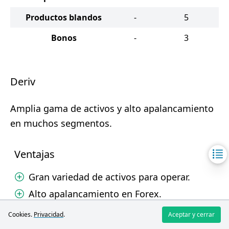
Productos blandos
-
5
Bonos
-
3
Deriv
Amplia gama de activos y alto apalancamiento
en muchos segmentos.
Ventajas
Gran variedad de activos para operar.
Alto apalancamiento en Forex.
Posibilidad de operar con índices
Cookies.
Privacidad
.
Aceptar y cerrar
sintéticos 24/7.