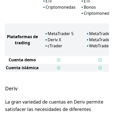
ETF
ETF
Criptomonedas
Bonos
Criptomonedas
MetaTrader 5
MetaTrader 
Plataformas de
Deriv X
MetaTrader 
trading
cTrader
WebTrader
Cuenta demo
Cuenta islámica
Deriv
La gran variedad de cuentas en Deriv permite
satisfacer las necesidades de diferentes