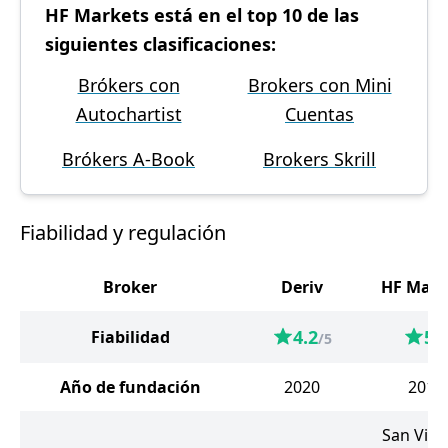
HF Markets está en el top 10 de las
siguientes clasificaciones:
Brókers con
Brokers con Mini
Autochartist
Cuentas
Brókers A-Book
Brokers Skrill
Fiabilidad y regulación
Broker
Deriv
HF Mark
4.2
5
Fiabilidad
/5
/5
Año de fundación
2020
2010
San Vice