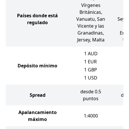
Vírgenes
G
Británicas,
S
Países donde está
Vanuatu, San
Seych
regulado
Vicente y las
Re
Granadinas,
Emi
Jersey, Malta
Un
1
AUD
1
EUR
Depósito mínimo
1
GBP
1
USD
desde 0.5
Spread
des
puntos
Apalancamiento
1:4000
máximo