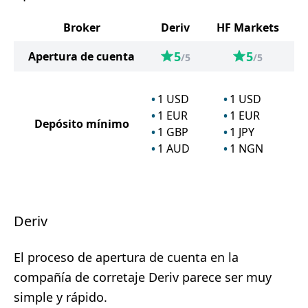
Broker
Deriv
HF Markets
5
5
Apertura de cuenta
/5
/5
1
USD
1
USD
1
EUR
1
EUR
Depósito mínimo
1
GBP
1
JPY
1
AUD
1
NGN
Deriv
El proceso de apertura de cuenta en la
compañía de corretaje Deriv parece ser muy
simple y rápido.