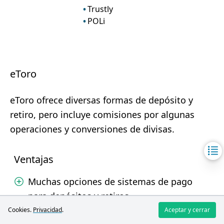
Trustly
POLi
eToro
eToro ofrece diversas formas de depósito y
retiro, pero incluye comisiones por algunas
operaciones y conversiones de divisas.
Ventajas
Muchas opciones de sistemas de pago
para depósitos y retiros.
Cookies.
Privacidad
.
Aceptar y cerrar
Sin comisión por depósito para muchos