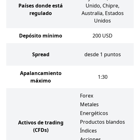
Países donde está
Unido, Chipre,
regulado
Australia, Estados
Unidos
Depósito mínimo
200
USD
Spread
desde 1 puntos
Apalancamiento
1:30
máximo
Forex
Metales
F
Energéticos
M
Productos blandos
Activos de trading
E
(CFDs)
Índices
Ín
Acciones