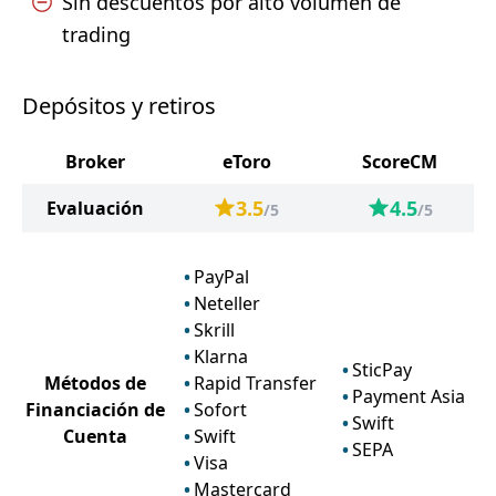
Sin descuentos por alto volumen de
trading
Depósitos y retiros
Broker
eToro
ScoreCM
3.5
4.5
Evaluación
/5
/5
PayPal
Neteller
Skrill
Klarna
SticPay
Métodos de
Rapid Transfer
Payment Asia
Financiación de
Sofort
Swift
Cuenta
Swift
SEPA
Visa
Mastercard