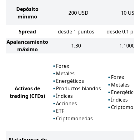
Depósito
200
USD
10
USD
mínimo
Spread
desde 1 puntos
desde 0.1 pun
Apalancamiento
1:30
1:1000
máximo
Forex
Metales
Forex
Energéticos
Metales
Activos de
Productos blandos
Energéticos
trading
(CFDs)
Índices
Índices
Acciones
Criptomone
ETF
Criptomonedas
Plataformas de