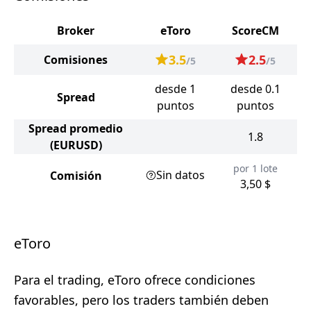
Broker
eToro
ScoreCM
3.5
2.5
Comisiones
/5
/5
desde 1
desde 0.1
Spread
puntos
puntos
Spread promedio
1.8
(EURUSD)
por 1 lote
Sin datos
Comisión
3,50 $
eToro
Para el trading, eToro ofrece condiciones
favorables, pero los traders también deben