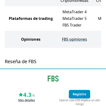
Criptomonedas
Crip
MetaTrader 4
Plataformas de trading
MetaTrader 5
Meta
FBS Trader
N
Opiniones
FBS opiniones
op
Reseña de FBS
4.3
Registro
/5
Más detalles
Operar con CFD implica un alto
riesgo