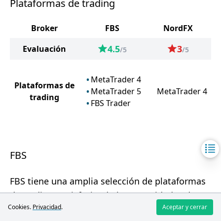
Plataformas de trading
Broker
FBS
NordFX
4.5
3
Evaluación
/5
/5
MetaTrader 4
Plataformas de
MetaTrader 5
MetaTrader 4
trading
FBS Trader
FBS
FBS tiene una amplia selección de plataformas
de trading, satisfaciendo las necesidades de
Cookies.
Privacidad
.
Aceptar y cerrar
diferentes traders.