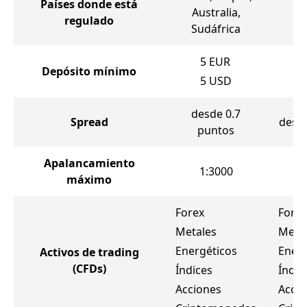
Países donde está
Australia,
regulado
Sudáfrica
5
EUR
Depósito mínimo
1
5
USD
desde 0.7
Spread
desd
puntos
Apalancamiento
1:3000
máximo
Forex
Forex
Metales
Meta
Energéticos
Energ
Activos de trading
(CFDs)
Índices
Índic
Acciones
Accio