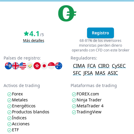
4.1
Registro
/5
Más detalles
68-81% de los inversores
minoristas pierden dinero
operando con CFD con este broker
Países de registro:
Reguladores:
CIMA
FCA
CIRO
CySEC
SFC
JFSA
MAS
ASIC
Activos de trading
Plataformas de trading
Forex
FOREX.com
Metales
Ninja Trader
Energéticos
MetaTrader 4
Productos blandos
TradingView
Índices
Acciones
ETF