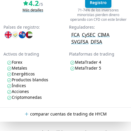
4.2
Registro
/5
Más detalles
71-74% de los inversores
minoristas pierden dinero
operando con CFD con este broker
Países de registro:
Reguladores:
FCA
CySEC
CIMA
SVGFSA
DFSA
Activos de trading
Plataformas de trading
Forex
MetaTrader 4
Metales
MetaTrader 5
Energéticos
Productos blandos
Índices
Acciones
Criptomonedas
comparar cuentas de trading de HYCM