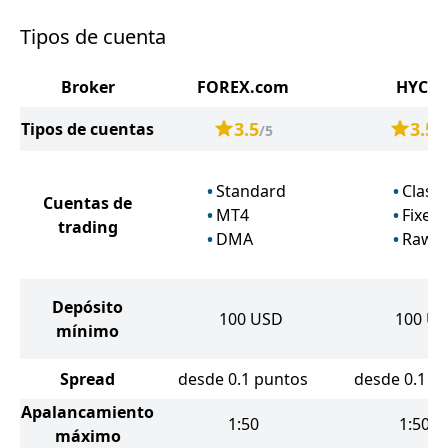
Tipos de cuenta
Broker
FOREX.com
HYCM
3.5
3.5
Tipos de cuentas
/5
/
Standard
Classi
Cuentas de
MT4
Fixed
trading
DMA
Raw
Depósito
100
USD
100
US
mínimo
Spread
desde 0.1 puntos
desde 0.1 p
Apalancamiento
1:50
1:500
máximo