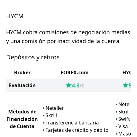
HYCM
HYCM cobra comisiones de negociación medias
y una comisión por inactividad de la cuenta.
Depósitos y retiros
Broker
FOREX.com
HYCM
4.3
5
Evaluación
/5
/5
Neteller
Neteller
Métodos de
Skrill
Skrill
Financiación
Swift
Transferencia bancaria
de Cuenta
Visa
Tarjetas de crédito y débito
Master