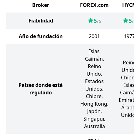
Broker
FOREX.com
HYCM
5
5
Fiabilidad
/5
/5
Año de fundación
2001
1977
Islas
Caimán,
Reino
Reino
Unido,
Unido,
Chipre,
Estados
Países donde está
Islas
Unidos,
regulado
Caimán,
Chipre,
Emiratos
Hong Kong,
Árabes
Japón,
Unidos
Singapur,
Australia