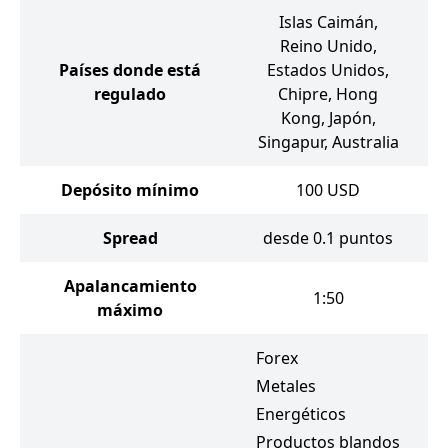
Islas Caimán,
Reino Unido,
Países donde está
Estados Unidos,
regulado
Chipre, Hong
C
Kong, Japón,
Singapur, Australia
Depósito mínimo
100
USD
Spread
desde 0.1 puntos
d
Apalancamiento
1:50
máximo
Forex
Metales
F
Energéticos
M
Productos blandos
E