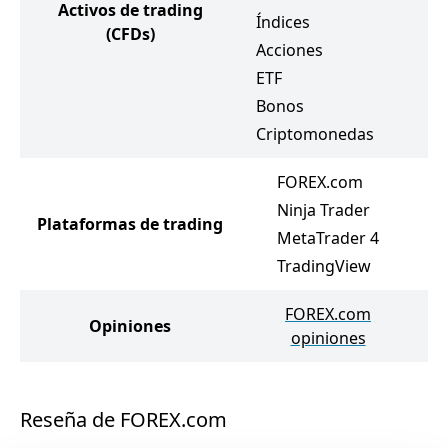
Activos de trading
Índices
P
(CFDs)
Acciones
Ín
ETF
A
Bonos
C
Criptomonedas
FOREX.com
Ninja Trader
Plataformas de trading
MetaTrader 4
TradingView
FOREX.com
Opiniones
opiniones
Reseña de FOREX.com