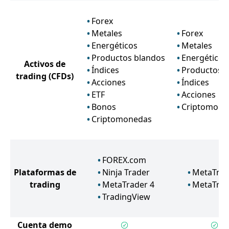
Forex
Metales
Forex
Energéticos
Metales
Productos blandos
Energéticos
Activos de
Índices
Productos 
trading
(CFDs)
Acciones
Índices
ETF
Acciones
Bonos
Criptomone
Criptomonedas
FOREX.com
Plataformas de
Ninja Trader
MetaTrad
trading
MetaTrader 4
MetaTrad
TradingView
Cuenta demo