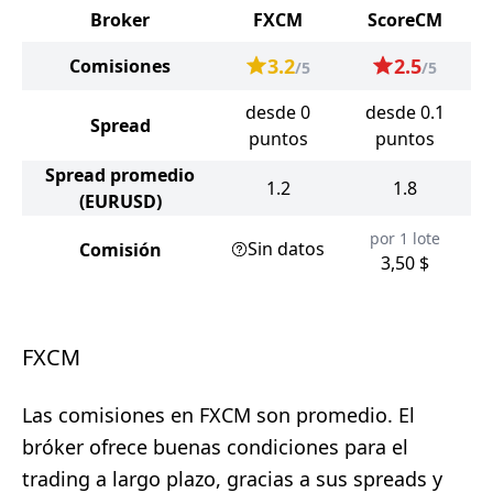
Broker
FXCM
ScoreCM
3.2
2.5
Comisiones
/5
/5
desde 0
desde 0.1
Spread
puntos
puntos
Spread promedio
1.2
1.8
(EURUSD)
por 1 lote
Sin datos
Comisión
3,50 $
FXCM
Las comisiones en FXCM son promedio. El
bróker ofrece buenas condiciones para el
trading a largo plazo, gracias a sus spreads y