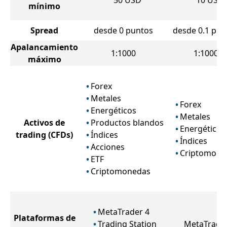
50
USD
10
USD
mínimo
Spread
desde 0 puntos
desde 0.1 pun
Apalancamiento
1:1000
1:1000
máximo
Forex
Metales
Forex
Energéticos
Metales
Activos de
Productos blandos
Energéticos
trading
(CFDs)
Índices
Índices
Acciones
Criptomone
ETF
Criptomonedas
MetaTrader 4
Plataformas de
Trading Station
MetaTrader