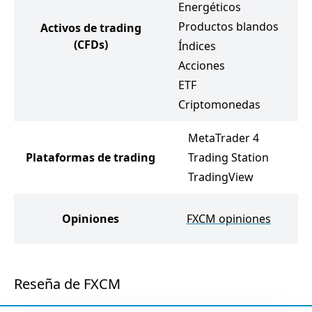
Energéticos
M
Productos blandos
Activos de trading
E
(CFDs)
Índices
Ín
Acciones
C
ETF
Criptomonedas
MetaTrader 4
Plataformas de trading
Trading Station
TradingView
Opiniones
FXCM opiniones
Reseña de FXCM