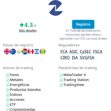
4.3
Registro
/5
Más detalles
67-72% de los inversores
minoristas pierden dinero
operando con CFD con este broker
Países de registro:
Reguladores:
FCA
ASIC
CySEC
FSCA
CIRO
ISA
SVGFSA
Activos de trading
Plataformas de trading
Forex
MetaTrader 4
Metales
Trading Station
Energéticos
TradingView
Productos blandos
Índices
Acciones
ETF
Criptomonedas