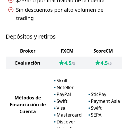
$25/año por inactividad de la cuenta
Sin descuentos por alto volumen de
trading
Depósitos y retiros
Broker
FXCM
ScoreCM
4.5
4.5
Evaluación
/5
/5
Skrill
Neteller
PayPal
SticPay
Métodos de
Swift
Payment Asia
Financiación de
Visa
Swift
Cuenta
Mastercard
SEPA
Discover