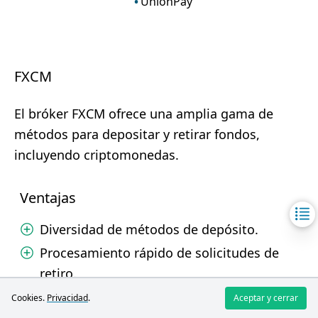
UnionPay
FXCM
El bróker FXCM ofrece una amplia gama de
métodos para depositar y retirar fondos,
incluyendo criptomonedas.
Ventajas
Diversidad de métodos de depósito.
Procesamiento rápido de solicitudes de
retiro.
Cero comisiones del bróker por depósitos.
Cookies.
Privacidad
.
Aceptar y cerrar