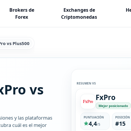
Brokers de
Exchanges de
He
Forex
Criptomonedas
Pro vs Plus500
xPro vs
RESUMEN VS
FxPro
Mejor posicionado
siones y las plataformas
PUNTUACIÓN
POSICIÓN
4,4
#15
ubra cuál es el mejor
/5