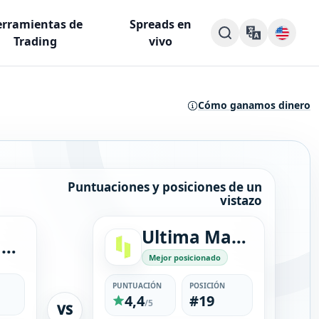
rramientas de
Spreads en
Trading
vivo
Cómo ganamos dinero
Puntuaciones y posiciones de un
vistazo
Ultima Markets
Moneta Markets
Mejor posicionado
PUNTUACIÓN
POSICIÓN
4,4
#19
/5
VS