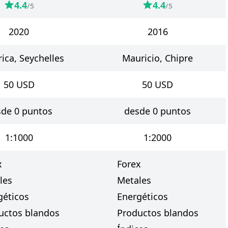
4.4
4.4
/5
/5
2020
2016
ica, Seychelles
Mauricio, Chipre
50
USD
50
USD
de 0 puntos
desde 0 puntos
1:1000
1:2000
x
Forex
les
Metales
géticos
Energéticos
uctos blandos
Productos blandos