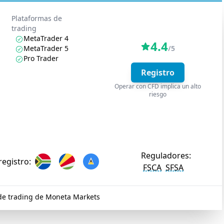
Plataformas de
trading
MetaTrader 4
4.4
MetaTrader 5
/5
Pro Trader
Registro
Operar con CFD implica un alto
riesgo
Reguladores:
registro:
FSCA
SFSA
de trading de Moneta Markets