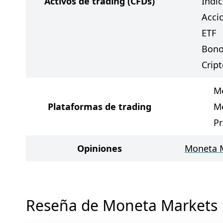
Activos de trading
(CFDs)
Índi
Acci
ETF
Bon
Crip
Me
Plataformas de trading
Me
Pr
Opiniones
Moneta M
Reseña de Moneta Markets