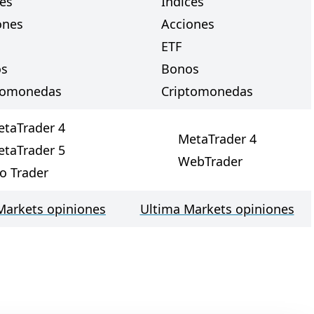
ces
Índices
ones
Acciones
ETF
os
Bonos
tomonedas
Criptomonedas
taTrader 4
MetaTrader 4
taTrader 5
WebTrader
o Trader
arkets opiniones
Ultima Markets opiniones