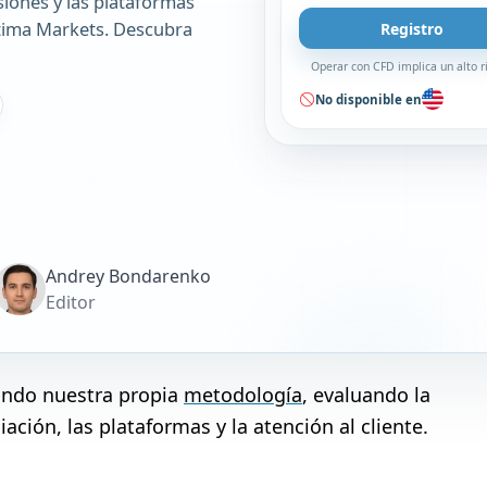
siones y las plataformas
tima Markets. Descubra
Registro
Operar con CFD implica un alto r
No disponible en
Andrey Bondarenko
Editor
zando nuestra propia
metodología
, evaluando la
ación, las plataformas y la atención al cliente.