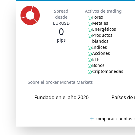
Spread
Activos de trading
desde
Forex
EURUSD
Metales
0
Energéticos
Productos
pips
blandos
Índices
Acciones
ETF
Bonos
Criptomonedas
Sobre el broker Moneta Markets
Fundado en el año 2020
Países de 
comparar cuentas 