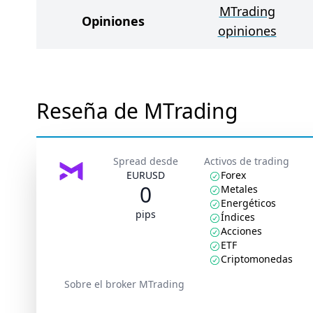
MTrading
Opiniones
opiniones
Reseña de MTrading
Spread desde
Activos de trading
EURUSD
Forex
0
Metales
Energéticos
pips
Índices
Acciones
ETF
Criptomonedas
Sobre el broker MTrading