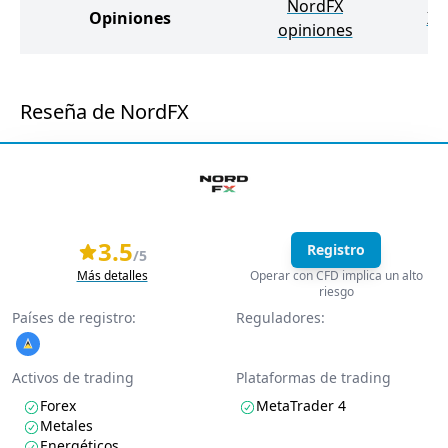
NordFX
Opiniones
XM
opiniones
Reseña de NordFX
3.5
Registro
/5
Más detalles
Operar con CFD implica un alto
riesgo
Países de registro:
Reguladores:
Activos de trading
Plataformas de trading
Forex
MetaTrader 4
Metales
Energéticos