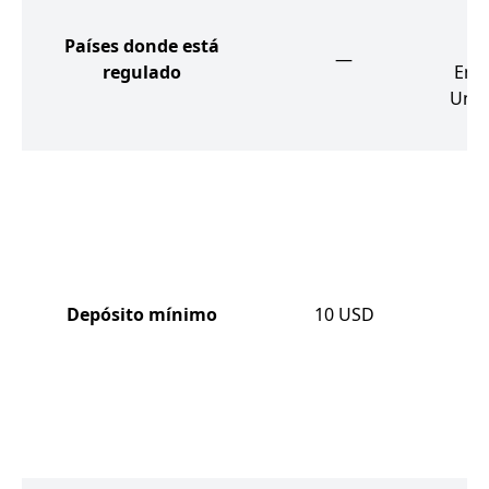
Países donde está
S
—
regulado
Emi
Unid
S
Depósito mínimo
10
USD