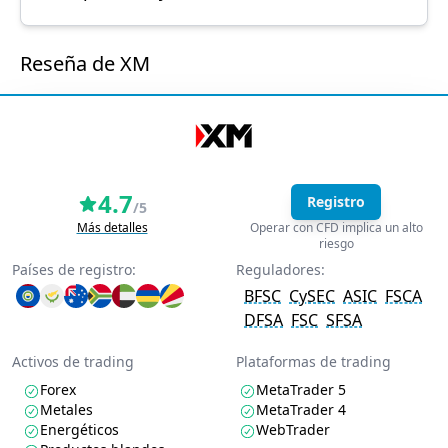
Reseña de XM
4.7
Registro
/5
Más detalles
Operar con CFD implica un alto
riesgo
Países de registro:
Reguladores:
BFSC
CySEC
ASIC
FSCA
DFSA
FSC
SFSA
Activos de trading
Plataformas de trading
Forex
MetaTrader 5
Metales
MetaTrader 4
Energéticos
WebTrader