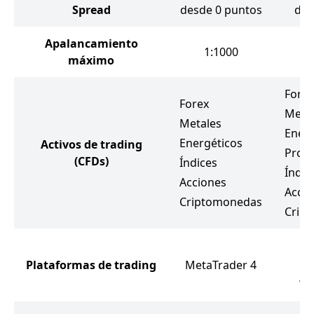
Spread
desde 0 puntos
des
Apalancamiento
1:1000
máximo
Forex
Forex
Meta
Metales
Energ
Energéticos
Activos de trading
Prod
(CFDs)
Índices
Índic
Acciones
Accio
Criptomonedas
Crip
Me
Plataformas de trading
MetaTrader 4
Me
We