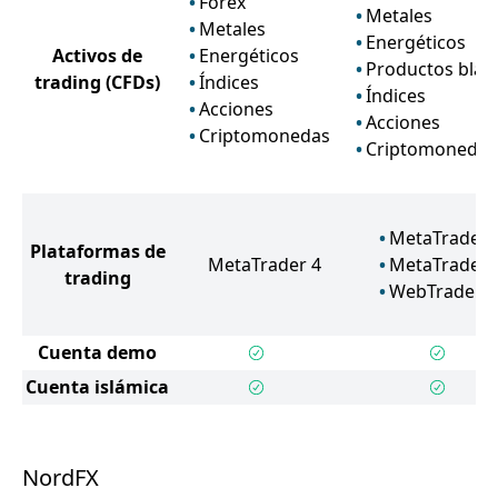
Forex
Metales
Metales
Energéticos
Activos de
Energéticos
Productos blan
trading
(CFDs)
Índices
Índices
Acciones
Acciones
Criptomonedas
Criptomonedas
MetaTrader 
Plataformas de
MetaTrader 4
MetaTrader 
trading
WebTrader
Cuenta demo
Cuenta islámica
NordFX