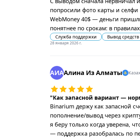
С выводом сначала нервничал и
попросили фото карты и селфи с
WebMoney 40$ — деньги пришли 
понятнее по срокам: в правилах
Служба поддержки
Вывод средств
28 января 2026 г.
АИА
Алина Из Алматы
Каза
"
Как запасной вариант — но
Binarium держу как запасной сч
пополнение/вывод через крипту
я беру только когда уверена, ч
— поддержка разобралась по пе