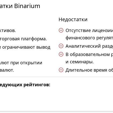
атки Binarium
Недостатки
ктивов.
Отсутствие лицензии
финансового регулят
торговая платформа.
Аналитический разде
е ограничивают вывод
В образовательном 
и семинары.
лют при открытии
валют.
Длительное время об
следующих рейтингов: