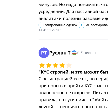
минусов. Но надо понимать, что
усреднении. Для пассивной час
аналитики полезны базовые иде
Копирование сделок
Инвестирова
14 марта 2024 г.
РT
Руслан T.
Узбекистан
"
KYC строгий, и это может б
С регистрацией все ок, но вери
при попытке пройти KYC с мес
полноценно не открыло. Писал 
правила, по сути ничего “обойт
другой — неприятно потратить 