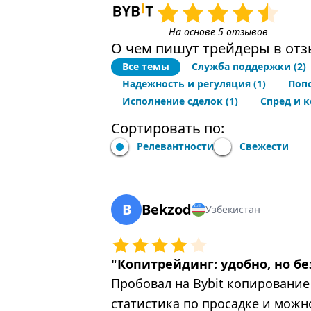
На основе 5 отзывов
О чем пишут трейдеры в отзы
Все темы
Служба поддержки
(2)
Надежность и регуляция
(1)
Поп
Исполнение сделок
(1)
Спред и 
Сортировать по:
Релевантности
Свежести
B
Bekzod
Узбекистан
"
Копитрейдинг: удобно, но б
Пробовал на Bybit копирование 
статистика по просадке и можн