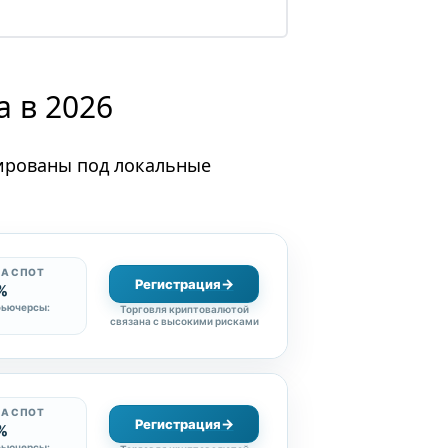
а в 2026
тированы под локальные
А СПОТ
Регистрация
1%
фьючерсы:
Торговля криптовалютой
связана с высокими рисками
А СПОТ
Регистрация
1%
фьючерсы: