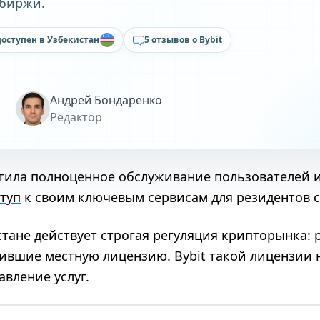
обиржи.
доступен в Узбекистан
5 отзывов о Bybit
Андрей Бондаренко
Редактор
тила полноценное обслуживание пользователей из
туп
к своим ключевым сервисам для резидентов 
истане действует строгая регуляция крипторынка:
ившие местную лицензию. Bybit такой лицензии н
вление услуг.