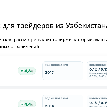
 для трейдеров из Узбекистан
t можно рассмотреть криптобиржи, которые адап
бных ограничений:
ГОД ОСНОВАНИЯ
КОМИССИИ Н
0.1% / 0.
4,8
★
/5
2017
Комиссии на 
0.02% / 0.05%
ГОД ОСНОВАНИЯ
КОМИССИИ Н
0.1% / 0.
4,4
★
/5
2014
Комиссии на 