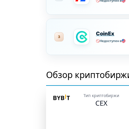
Недоступен в
CoinEx
3
Недоступен в
Обзор криптобиржи
Тип криптобиржи
CEX