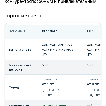
конкурентоспособным и привлекательным.
Торговые счета
Standard
ECN
ПАРАМЕТР
Сравнение торговых счетов Ultima Markets
USD, EUR, GBP, CAD,
USD, EUR, G
Валюта счета
AUD, NZD, SGD, HKD,
AUD, NZD, S
JPY
JPY
Минимальный
50 $
50 $
депозит
плавающий
плавающий
от 1 пт
от 0 пт
Спред
для EURUSD
для EURUSD
~ 1 пт
~ 0,1 пт
за 1 лот
Комиссия за
Нет комиссии