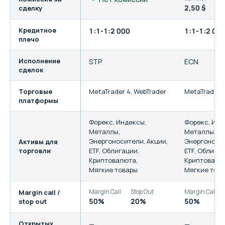
2,50 $
сделку
Кредитное
1:1-1:2 000
1:1-1:2 00
плечо
Исполнение
STP
ECN
сделок
Торговые
MetaTrader 4
,
WebTrader
MetaTrader 
платформы
Форекс
,
Индексы
,
Форекс
,
Инд
Металлы
,
Металлы
,
Энергоносители
,
Акции
,
Энергоноси
Активы для
торговли
ETF
,
Облигации
,
ETF
,
Облига
Криптовалюта
,
Криптовалю
Мягкие товары
Мягкие тов
Margin Call
Stop Out
Margin Call
Margin call /
50%
20%
50%
stop out
Открытых
—
—