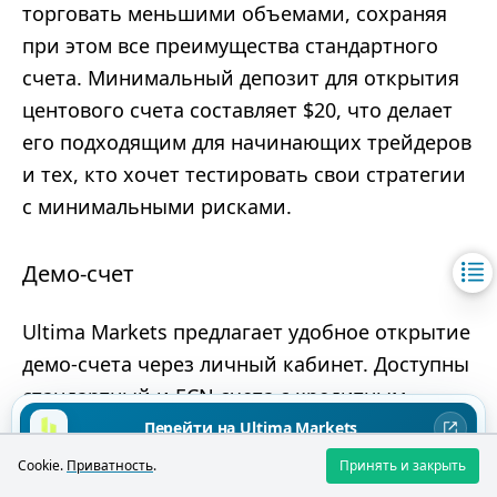
торговать меньшими объемами, сохраняя
при этом все преимущества стандартного
счета. Минимальный депозит для открытия
центового счета составляет $20, что делает
его подходящим для начинающих трейдеров
и тех, кто хочет тестировать свои стратегии
с минимальными рисками.
Демо-счет
Ultima Markets предлагает удобное открытие
демо-счета через личный кабинет. Доступны
стандартный и ECN счета с кредитным
плечом от 1:100 до 1:500. Начальный баланс
Перейти на Ultima Markets
можно выбрать от $1000 до $100 000.
Cookie.
Приватность
.
Принять и закрыть
Торговля CFD связана с высокими рисками