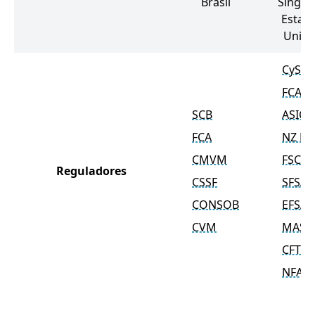
Brasil
Singap
Estad
Unido
CySEC
FCA
SCB
ASIC
FCA
NZ F
CMVM
FSCA
Reguladores
CSSF
SFSA
CONSOB
EFSA
CVM
MAS
CFTC
NFA