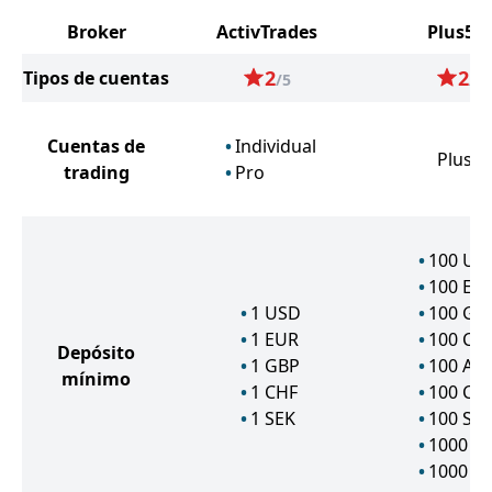
Broker
ActivTrades
Plus50
2
2
Tipos de cuentas
/5
/5
Cuentas de
Individual
Plus5
trading
Pro
100
US
100
EU
1
USD
100
GB
1
EUR
100
CH
Depósito
1
GBP
100
AU
mínimo
1
CHF
100
CA
1
SEK
100
SG
1000
N
1000
S