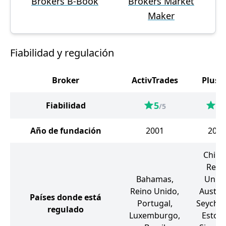
Brókers B-Book
Brókers Market
Maker
Fiabilidad y regulación
Broker
ActivTrades
Plus5
5
5
Fiabilidad
/5
/
Año de fundación
2001
2008
Chipr
Rein
Bahamas,
Unido
Reino Unido,
Austral
Países donde está
Portugal,
Seychel
regulado
Luxemburgo,
Estoni