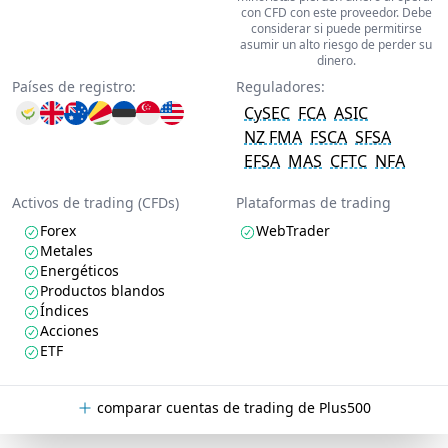
con CFD con este proveedor. Debe
considerar si puede permitirse
asumir un alto riesgo de perder su
dinero.
Países de registro:
Reguladores:
CySEC
FCA
ASIC
NZ FMA
FSCA
SFSA
EFSA
MAS
CFTC
NFA
Activos de trading (CFDs)
Plataformas de trading
Forex
WebTrader
Metales
Energéticos
Productos blandos
Índices
Acciones
ETF
comparar cuentas de trading de Plus500