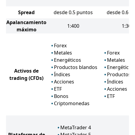
Spread
desde 0.5 puntos
desde 0.6 p
Apalancamiento
1:400
1:30
máximo
Forex
Metales
Forex
Energéticos
Metales
Productos blandos
Energéticos
Activos de
Índices
Productos 
trading
(CFDs)
Acciones
Índices
ETF
Acciones
Bonos
ETF
Criptomonedas
MetaTrader 4
Plataformas de
MetaTrader 5