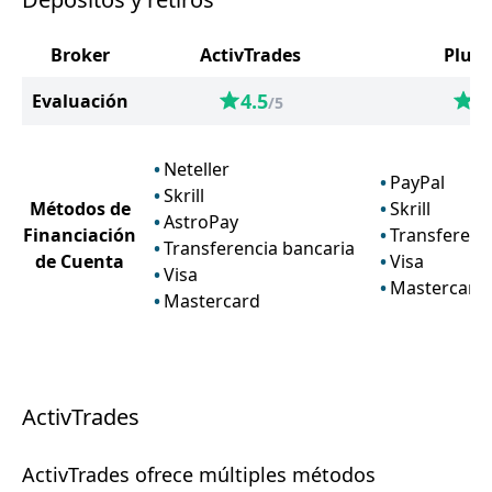
Broker
ActivTrades
Plus5
4.5
5
Evaluación
/5
Neteller
PayPal
Skrill
Métodos de
Skrill
AstroPay
Financiación
Transferenc
Transferencia bancaria
de Cuenta
Visa
Visa
Mastercard
Mastercard
ActivTrades
ActivTrades ofrece múltiples métodos