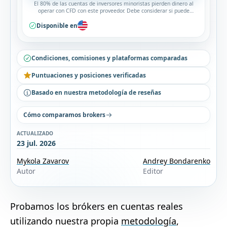
El 80% de las cuentas de inversores minoristas pierden dinero al
operar con CFD con este proveedor. Debe considerar si puede
permitirse asumir un alto riesgo de perder su dinero.
Disponible en
Condiciones, comisiones y plataformas comparadas
Puntuaciones y posiciones verificadas
Basado en nuestra metodología de reseñas
Cómo comparamos brokers
ACTUALIZADO
23 jul. 2026
Mykola Zavarov
Andrey Bondarenko
Autor
Editor
Probamos los brókers en cuentas reales
utilizando nuestra propia
metodología
,