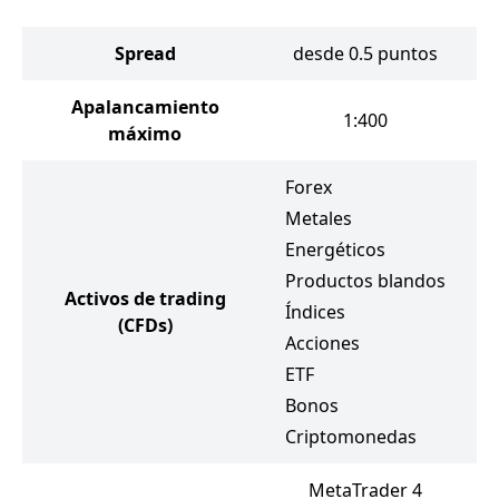
Spread
desde 0.5 puntos
d
Apalancamiento
1:400
máximo
Forex
Metales
F
Energéticos
M
Productos blandos
E
Activos de trading
Índices
P
(CFDs)
Acciones
Ín
ETF
A
Bonos
E
Criptomonedas
MetaTrader 4