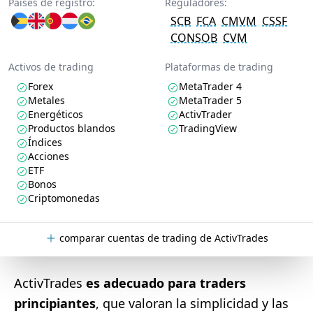
Países de registro:
Reguladores:
SCB
FCA
CMVM
CSSF
CONSOB
CVM
Activos de trading
Plataformas de trading
Forex
MetaTrader 4
Metales
MetaTrader 5
Energéticos
ActivTrader
Productos blandos
TradingView
Índices
Acciones
ETF
Bonos
Criptomonedas
comparar cuentas de trading de ActivTrades
ActivTrades
es adecuado para traders
principiantes
, que valoran la simplicidad y las