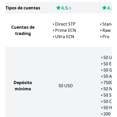
4.5
4.3
Tipos de cuentas
/5
/
Direct STP
Standa
Cuentas de
Prime ECN
Raw
trading
Ultra ECN
Pro
50
US
50
EU
50
GB
50
AU
Depósito
7500
J
50
USD
mínimo
50
NZ
50
SG
50
CA
50
HK
200
PL