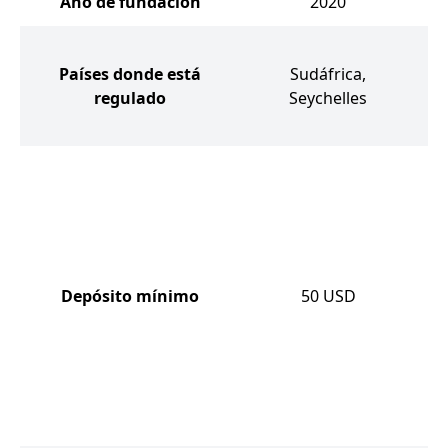
Año de fundación
2020
Países donde está
Sudáfrica,
C
regulado
Seychelles
Depósito mínimo
50
USD