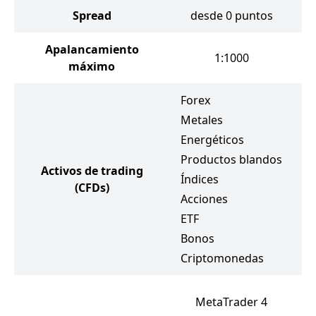
Spread
desde 0 puntos
Apalancamiento
1:1000
máximo
Forex
Metales
F
Energéticos
M
Productos blandos
E
Activos de trading
Índices
P
(CFDs)
Acciones
Ín
ETF
A
Bonos
E
Criptomonedas
MetaTrader 4