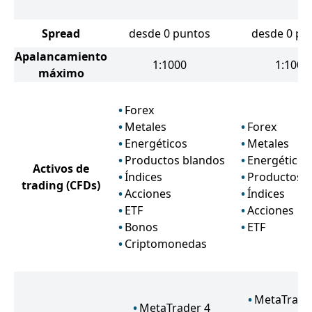
Spread
desde 0 puntos
desde 0 pu
Apalancamiento
1:1000
1:1000
máximo
Forex
Metales
Forex
Energéticos
Metales
Productos blandos
Energéticos
Activos de
Índices
Productos 
trading
(CFDs)
Acciones
Índices
ETF
Acciones
Bonos
ETF
Criptomonedas
MetaTrade
MetaTrader 4