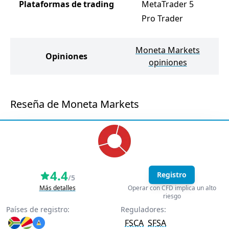
Plataformas de trading
MetaTrader 5
Pro Trader
Moneta Markets
Opiniones
V
opiniones
Reseña de Moneta Markets
4.4
Registro
/5
Más detalles
Operar con CFD implica un alto
riesgo
Países de registro:
Reguladores:
FSCA
SFSA