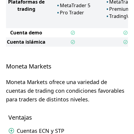
Plataformas de
MetaTrade
MetaTrader 5
trading
Premium T
Pro Trader
TradingVi
Cuenta demo
Cuenta islámica
Moneta Markets
Moneta Markets ofrece una variedad de
cuentas de trading con condiciones favorables
para traders de distintos niveles.
Ventajas
Cuentas ECN y STP