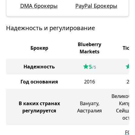
DMA брокеры
PayPal Брокеры
Надежность и регулирование
Blueberry
Брокер
Tickm
Markets
5
5
Надежность
/5
Год основания
2016
201
Великобр
В каких странах
Вануату,
Кипр, 
регулируется
Австралия
Сейшел
остр
FCA