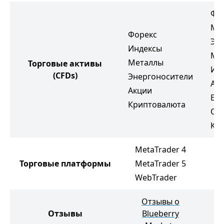
Фо
Ме
Форекс
Эн
Индексы
Мя
Металлы
Торговые активы
Ин
(CFDs)
Энергоносители
Ак
Акции
ETF
Криптовалюта
Об
Кр
MetaTrader 4
M
Торговые платформы
MetaTrader 5
M
WebTrader
T
Отзывы о
Отзывы
Blueberry