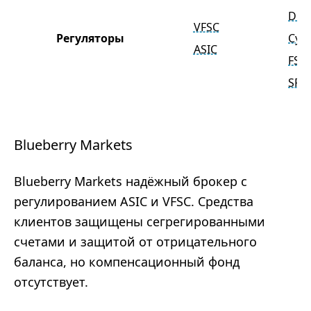
DFS
VFSC
Регуляторы
CyS
ASIC
FSC
SFS
Blueberry Markets
Blueberry Markets надёжный брокер с
регулированием ASIC и VFSC. Средства
клиентов защищены сегрегированными
счетами и защитой от отрицательного
баланса, но компенсационный фонд
отсутствует.