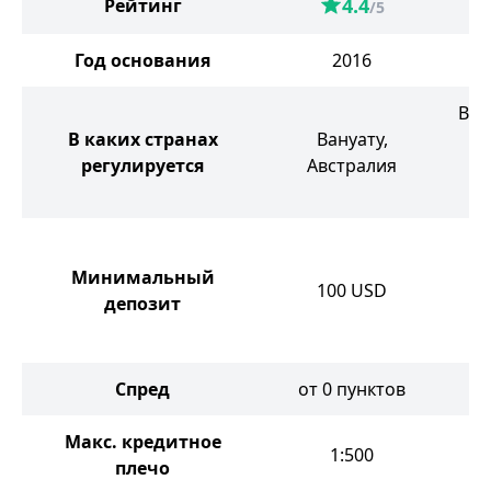
4.4
Рейтинг
/5
Год основания
2016
Вел
В каких странах
Вануату,
регулируется
Австралия
С
Минимальный
100
USD
депозит
Спред
от 0 пунктов
о
Макс. кредитное
1:500
плечо