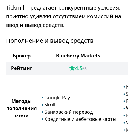
Tickmill предлагает конкурентные условия,
приятно удивляя отсутствием комиссий на
ввод и вывод средств.
Пополнение и вывод средств
Брокер
Blueberry Markets
4.5
Рейтинг
/5
Net
Skri
Google Pay
Методы
Pay
Skrill
пополнения
We
Банковский перевод
счета
Бан
Кредитные и дебетовые карты
Vis
Mas