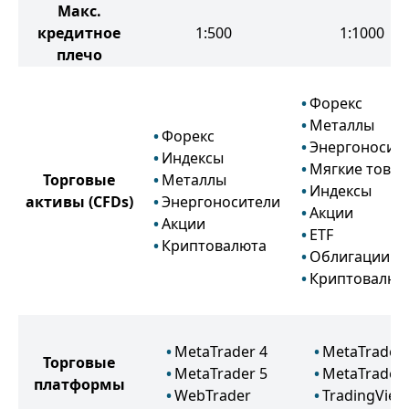
Макс.
кредитное
1:500
1:1000
плечо
Форекс
Металлы
Форекс
Энергоносит
Индексы
Мягкие това
Торговые
Металлы
Индексы
активы
(CFDs)
Энергоносители
Акции
Акции
ETF
Криптовалюта
Облигации
Криптовалют
MetaTrader 4
MetaTrader 
Торговые
MetaTrader 5
MetaTrader 
платформы
WebTrader
TradingView