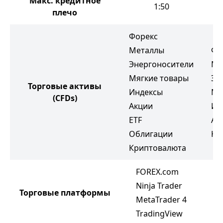
Макс. кредитное
1:50
плечо
Форекс
Металлы
Фо
Энергоносители
Ме
Мягкие товары
Эн
Торговые активы
Индексы
Мя
(CFDs)
Акции
Ин
ETF
Ак
Облигации
Кр
Криптовалюта
FOREX.com
M
Ninja Trader
Торговые платформы
M
MetaTrader 4
c
TradingView