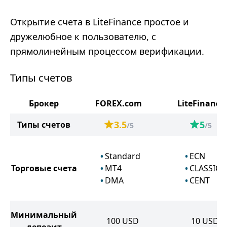
Открытие счета в LiteFinance простое и
дружелюбное к пользователю, с
прямолинейным процессом верификации.
Типы счетов
Брокер
FOREX.com
LiteFinance
3.5
5
Типы счетов
/5
/5
Standard
ECN
Торговые счета
MT4
CLASSIC
DMA
CENT
Минимальный
100
USD
10
USD