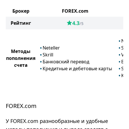
Брокер
FOREX.com
4.3
Рейтинг
/5
Net
Neteller
Skri
Методы
Skrill
Vol
пополнения
Банковский перевод
Бан
счета
Кредитные и дебетовые карты
Swi
Кре
FOREX.com
У FOREX.com разнообразные и удобные