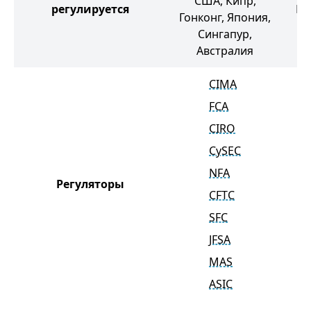
США, Кипр,
регулируется
Гр
Гонконг, Япония,
Сингапур,
Австралия
CIMA
FCA
CIRO
CySEC
NFA
Регуляторы
CFTC
SFC
JFSA
MAS
ASIC