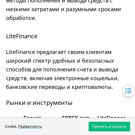
методы пополнения и вывода средств с
низкими затратами и разумными сроками
обработки.
LiteFinance
LiteFinance предлагает своим клиентам
широкий спектр удобных и безопасных
способов для пополнения счета и вывода
средств, включая электронные кошельки,
банковские переводы и криптовалюты.
Рынки и инструменты
Брокер
FOREX.com
LiteFinance
Cookie.
Приватность
.
Принять и закрыть
4.5
4.2
Рынки и продукты
/5
/5