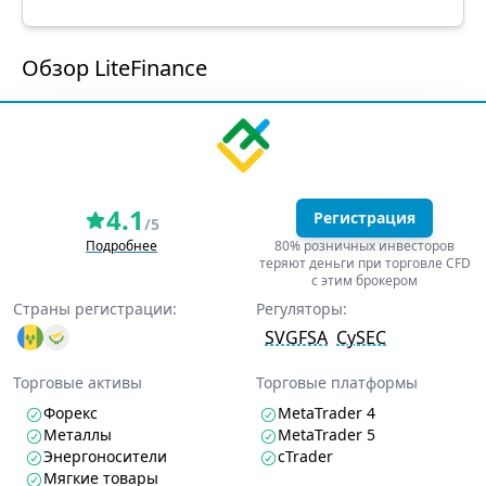
Обзор LiteFinance
4.1
Регистрация
/5
Подробнее
80% розничных инвесторов
теряют деньги при торговле CFD
с этим брокером
Страны регистрации:
Регуляторы:
SVGFSA
CySEC
Торговые активы
Торговые платформы
Форекс
MetaTrader 4
Металлы
MetaTrader 5
Энергоносители
cTrader
Мягкие товары