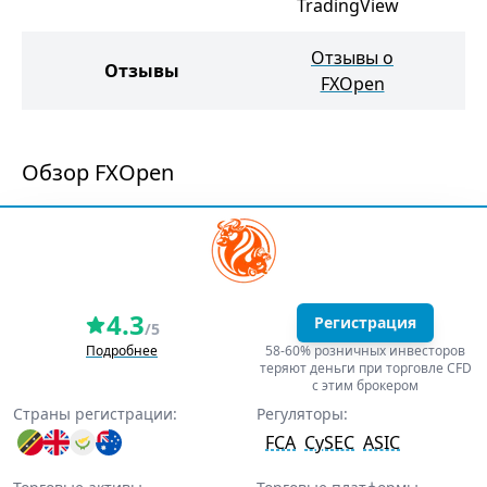
TradingView
Отзывы о
Отзывы
О
FXOpen
Обзор FXOpen
4.3
Регистрация
/5
Подробнее
58-60% розничных инвесторов
теряют деньги при торговле CFD
с этим брокером
Страны регистрации:
Регуляторы:
FCA
CySEC
ASIC