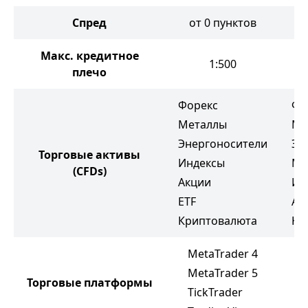
Спред
от 0 пунктов
Макс. кредитное
1:500
плечо
Форекс
Фо
Металлы
Ме
Энергоносители
Эн
Торговые активы
Индексы
Мя
(CFDs)
Акции
Ин
ETF
Ак
Криптовалюта
Кр
MetaTrader 4
M
MetaTrader 5
Торговые платформы
M
TickTrader
W