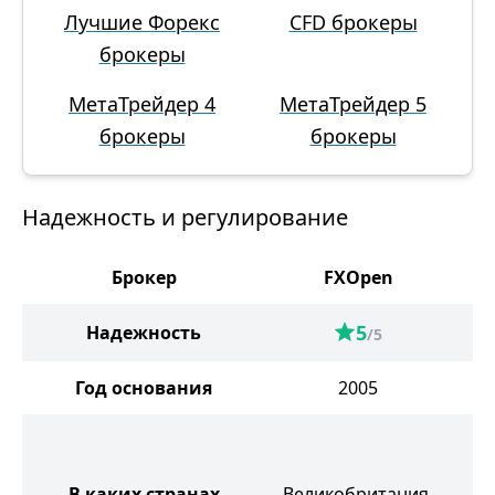
Лучшие Форекс
CFD брокеры
брокеры
МетаТрейдер 4
МетаТрейдер 5
брокеры
брокеры
Надежность и регулирование
Брокер
FXOpen
5
Надежность
/5
Год основания
2005
Бе
А
В каких странах
Великобритания,
Ю