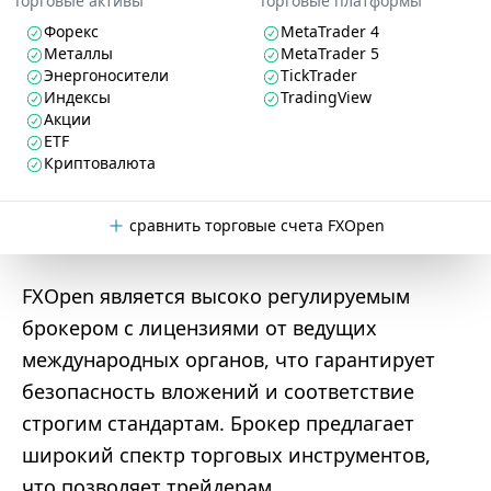
Торговые активы
Торговые платформы
Форекс
MetaTrader 4
Металлы
MetaTrader 5
Энергоносители
TickTrader
Индексы
TradingView
Акции
ETF
Криптовалюта
сравнить торговые счета FXOpen
FXOpen является высоко регулируемым
брокером с лицензиями от ведущих
международных органов, что гарантирует
безопасность вложений и соответствие
строгим стандартам. Брокер предлагает
широкий спектр торговых инструментов,
что позволяет трейдерам