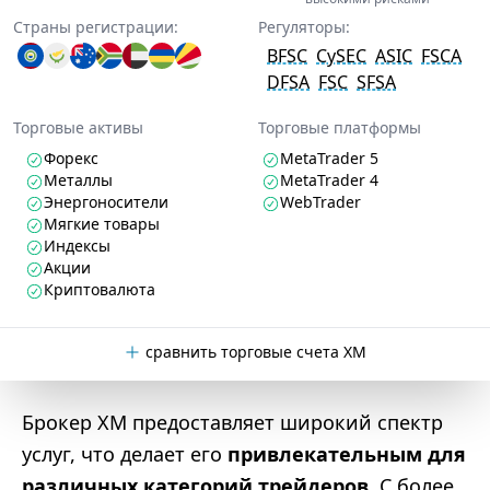
Страны регистрации:
Регуляторы:
BFSC
CySEC
ASIC
FSCA
DFSA
FSC
SFSA
Торговые активы
Торговые платформы
Форекс
MetaTrader 5
Металлы
MetaTrader 4
Энергоносители
WebTrader
Мягкие товары
Индексы
Акции
Криптовалюта
сравнить торговые счета XM
Брокер XM предоставляет широкий спектр
услуг, что делает его
привлекательным для
различных категорий трейдеров
. С более