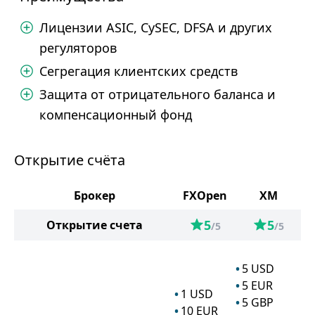
Лицензии ASIC, CySEC, DFSA и других
регуляторов
Сегрегация клиентских средств
Защита от отрицательного баланса и
компенсационный фонд
Открытие счёта
Брокер
FXOpen
XM
5
5
Открытие счета
/5
/5
5
USD
5
EUR
1
USD
5
GBP
10
EUR