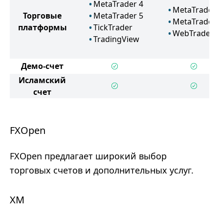
MetaTrader 4
MetaTrader 
Торговые
MetaTrader 5
MetaTrader 
платформы
TickTrader
WebTrader
TradingView
Демо-счет
Исламский
счет
FXOpen
FXOpen предлагает широкий выбор
торговых счетов и дополнительных услуг.
XM