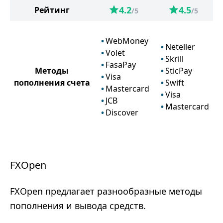
4.2
4.5
Рейтинг
/5
/5
WebMoney
Neteller
Volet
Skrill
FasaPay
Методы
SticPay
Visa
пополнения счета
Swift
Mastercard
Visa
JCB
Mastercard
Discover
FXOpen
FXOpen предлагает разнообразные методы
пополнения и вывода средств.