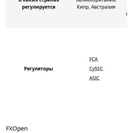
регулируется
Кипр, Австралия
М
Се
FCA
Регуляторы
CySEC
ASIC
FXOpen