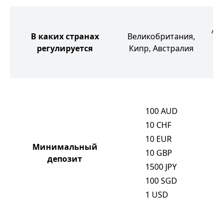
Ав
В каких странах
Великобритания,
ОА
регулируется
Кипр, Австралия
С
100
AUD
10
CHF
10
EUR
Минимальный
10
GBP
депозит
1500
JPY
100
SGD
1
USD