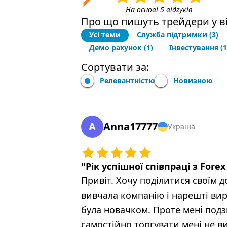
На основі 5 відгуків
Про що пишуть трейдери у ві
Усі теми
Служба підтримки
(3)
Демо рахунок
(1)
Інвестування
(1
Сортувати за:
Релевантністю
Новизною
A
Anna17777
Україна
"
Рік успішної співпраці з Forex
Привіт. Хочу поділитися своїм д
вивчала компанію і нарешті вир
була новачком. Проте мені подз
самостійно торгувати мені не 