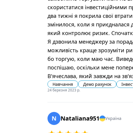
скористатися інвестиційними п
два тижні я покрила свої втрати
змінилося, коли я приєдналася 
який контролює ризик. Спочатку
Я дзвонила менеджеру за порадам
можливість краще зрозуміти рин
бо торгую, коли маю час. Виведе
поспішаю, оскільки мене попер
В'ячеслава, який завжди на зв'я
Навчання
Демо рахунок
Інвес
24 березня 2023 р.
N
Nataliana951
Україна