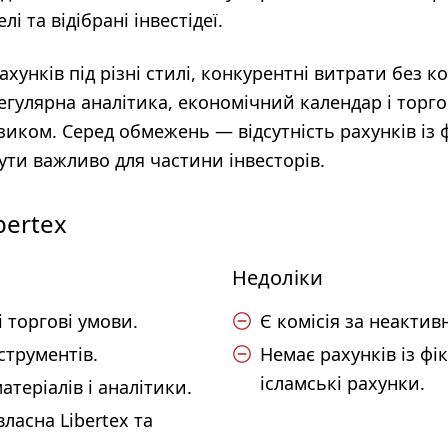
лі та відібрані інвестідеї.
хунків під різні стилі, конкурентні витрати без ко
егулярна аналітика, економічний календар і торг
зиком. Серед обмежень — відсутність рахунків із
ути важливо для частини інвесторів.
bertex
Недоліки
 торгові умови.
Є комісія за неактив
струментів.
Немає рахунків із фі
ісламські рахунки.
теріалів і аналітики.
ласна Libertex та