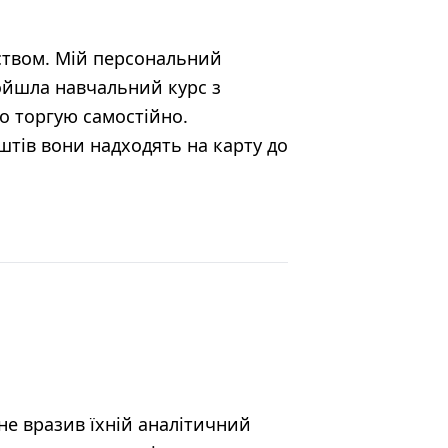
ством. Мій персональний
ойшла навчальний курс з
но торгую самостійно.
штів вони надходять на карту до
не вразив їхній аналітичний