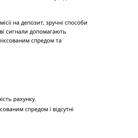
місії на депозит, зручні способи
ові сигнали допомагають
 фіксованим спредом та
ність рахунку.
ксованим спредом і відсутні