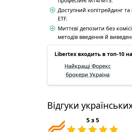
професійні MT4/MT5.
Доступний копітрейдинг та і
ETF.
Миттєві депозити без коміс
методів введення й виведен
Libertex входить в топ-10 н
Найкращі Форекс
брокери Україна
Відгуки українських
5 з 5