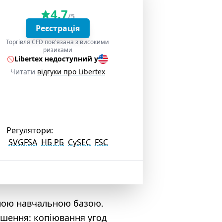
4.7
/5
Реєстрація
Торгівля CFD пов'язана з високими
ризиками
Libertex недоступний у
Читати
відгуки про Libertex
Регулятори:
SVGFSA
НБ РБ
CySEC
FSC
сною навчальною базою.
рішення: копіювання угод