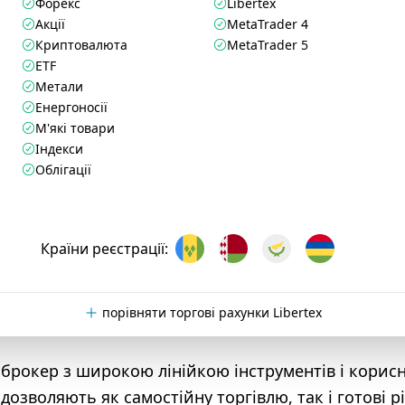
Форекс
Libertex
Акції
MetaTrader 4
Криптовалюта
MetaTrader 5
ETF
Метали
Енергоносії
М'які товари
Індекси
Облігації
Країни реєстрації:
порівняти торгові рахунки Libertex
й брокер з широкою лінійкою інструментів і кори
дозволяють як самостійну торгівлю, так і готові 