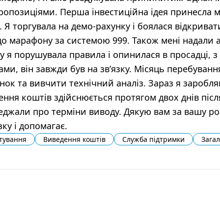
ропозиціями. Перша інвестиційна ідея принесла м
. Я торгувала на демо-рахунку і боялася відкриват
до марафону за системою 999. Також мені надали 
 я порушувала правила і опинилася в просадці, з 
и, він завжди був на зв’язку. Місяць перебування
ок та вивчити технічний аналіз. Зараз я заробл
ння коштів здійснюється протягом двох днів після
еджали про терміни виводу. Дякую вам за вашу р
зку і допомагає.
тування
Виведення коштів
Служба підтримки
Зага