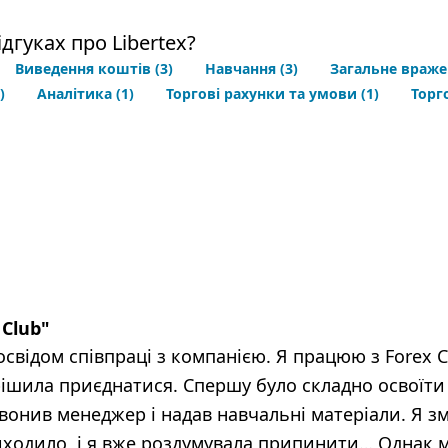
дгуках про Libertex?
Виведення коштів
(3)
Навчання
(3)
Загальне враже
)
Аналітика
(1)
Торгові рахунки та умови
(1)
Торг
 Club
"
освідом співпраці з компанією. Я працюю з Forex 
ішила приєднатися. Спершу було складно освоїти 
вонив менеджер і надав навчальні матеріали. Я зм
виходило, і я вже роздумувала припинити… Однак