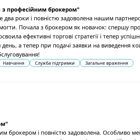
ця з професійним брокером
"
 два роки і повністю задоволена нашим партнер
огти. Почала з брокером як новачок: спершу пр
своила ефективні торгові стратегії і тепер успіш
день, а тепер при подачі заявки на виведення ко
бслуговування!
Навчання
Служба підтримки
Загальне враження
ом
"
им брокером і повністю задоволена. Особливо ме