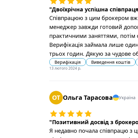
"
Двоїхрічна успішна співпра
Співпрацюю з цим брокером вже
менеджер завжди готовий допом
практичними заняттями, потім о
Верифікація займала лише один 
трьох годин. Дякую за чудове о
Верифікація
Виведення коштів
13 лютого 2024 р.
ОТ
Ольга Тарасова
Україна
"
Позитивний досвід з брокер
Я недавно почала співпрацю з ц