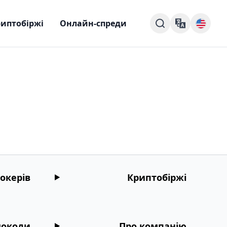
иптобіржі
Онлайн-спреди
окерів
Криптобіржі
окоди
Про компанію