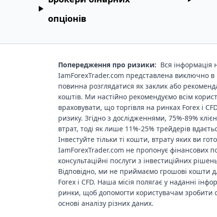
опціонів
Попередження про ризики:
Вся інформація н
IamForexTrader.com представлена виключно в 
повинна розглядатися як заклик або рекоменд
коштів. Ми настійно рекомендуємо всім корис
враховувати, що торгівля на ринках Forex і CF
ризику. Згідно з дослідженнями, 75%-89% кліє
втрат, тоді як лише 11%-25% трейдерів вдаєть
Інвестуйте тільки ті кошти, втрату яких ви гот
IamForexTrader.com не пропонує фінансових п
консультаційні послуги з інвестиційних рішень,
Відповідно, ми не приймаємо грошові кошти дл
Forex і CFD. Наша місія полягає у наданні інфор
ринки, щоб допомогти користувачам зробити 
основі аналізу різних даних.