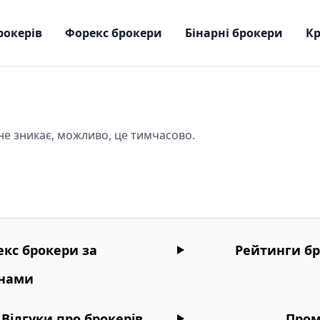
рокерів
Форекс брокери
Бінарні брокери
Кр
не зникає, можливо, це тимчасово.
кс брокери за
Рейтинги бр
їнами
Відгуки про брокерів
Пром