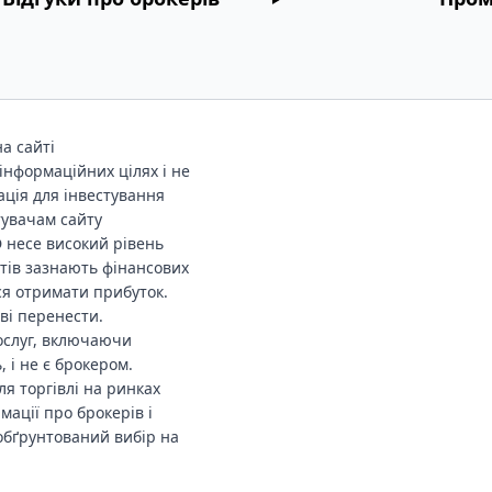
а сайті
інформаційних цілях і не
ація для інвестування
тувачам сайту
D несе високий рівень
нтів зазнають фінансових
ся отримати прибуток.
ові перенести.
ослуг, включаючи
 і не є брокером.
я торгівлі на ринках
мації про брокерів і
обґрунтований вибір на