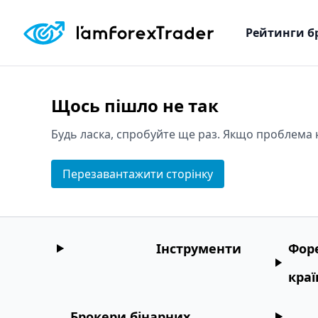
Рейтинги б
Щось пішло не так
Будь ласка, спробуйте ще раз. Якщо проблема 
Перезавантажити сторінку
Інструменти
Форе
кра
Брокери бінарних