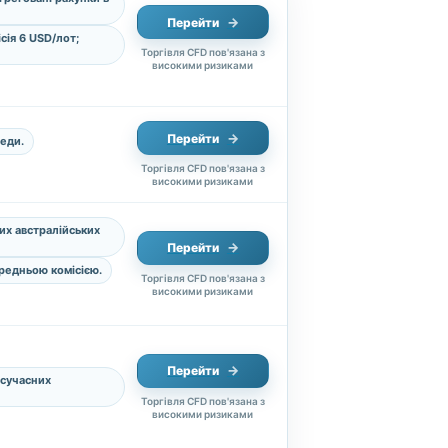
Перейти
сія 6 USD/лот;
Торгівля CFD пов'язана з
високими ризиками
Перейти
еди.
Торгівля CFD пов'язана з
високими ризиками
их австралійських
Перейти
ередньою комісією.
Торгівля CFD пов'язана з
високими ризиками
Перейти
 сучасних
Торгівля CFD пов'язана з
високими ризиками