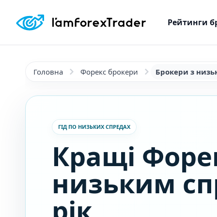
Рейтинги б
Головна
Форекс брокери
Брокери з низ
ГІД ПО НИЗЬКИХ СПРЕДАХ
Кращі Форе
низьким сп
рік