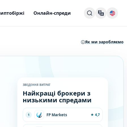
иптобіржі
Онлайн-спреди
Як ми заробляємо
ЗВЕДЕННЯ ВИТРАТ
Найкращі брокери з
низькими спредами
FP Markets
★
4,7
1