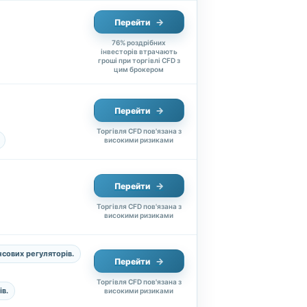
Перейти
76% роздрібних
інвесторів втрачають
гроші при торгівлі CFD з
цим брокером
Перейти
Торгівля CFD пов'язана з
високими ризиками
Перейти
Торгівля CFD пов'язана з
високими ризиками
нсових регуляторів.
Перейти
Торгівля CFD пов'язана з
в.
високими ризиками