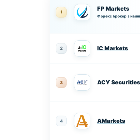
FP Markets
1
Форекс брокер з най
IC Markets
2
ACY Securitie
3
AMarkets
4