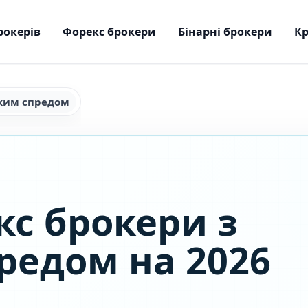
рокерів
Форекс брокери
Бінарні брокери
Кр
ьким спредом
кс брокери з
редом на 2026