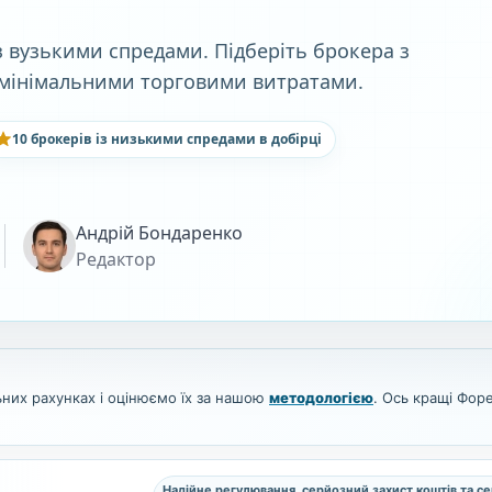
 вузькими спредами. Підберіть брокера з
 мінімальними торговими витратами.
10 брокерів із низькими спредами в добірці
Андрій Бондаренко
Редактор
них рахунках і оцінюємо їх за нашою
методологією
. Ось кращі Фор
Надійне регулювання, серйозний захист коштів та се