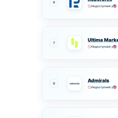
6
Недоступний у
Ultima Mark
7
Недоступний у
Admirals
8
Недоступний у