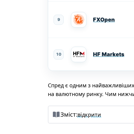
FXOpen
9
HF Markets
10
Спред є одним з найважливіших 
на валютному ринку. Чим нижчи
Зміст:
відкрити