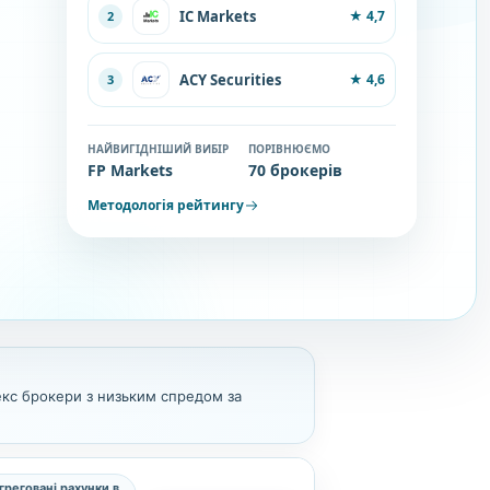
IC Markets
★
4,7
2
ACY Securities
★
4,6
3
НАЙВИГІДНІШИЙ ВИБІР
ПОРІВНЮЄМО
FP Markets
70 брокерів
Методологія рейтингу
екс брокери з низьким спредом за
греговані рахунки в