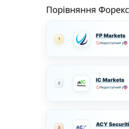
Порівняння Форекс
FP Markets
1
Недоступний у
IC Markets
2
Недоступний у
ACY Securit
3