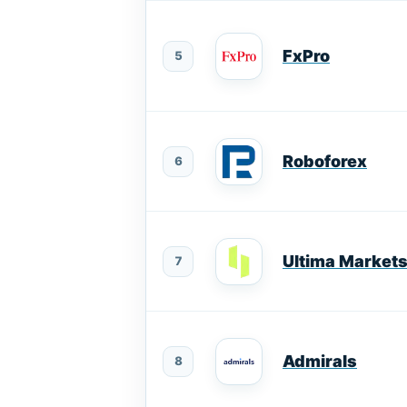
FxPro
5
Roboforex
6
Ultima Market
7
Admirals
8