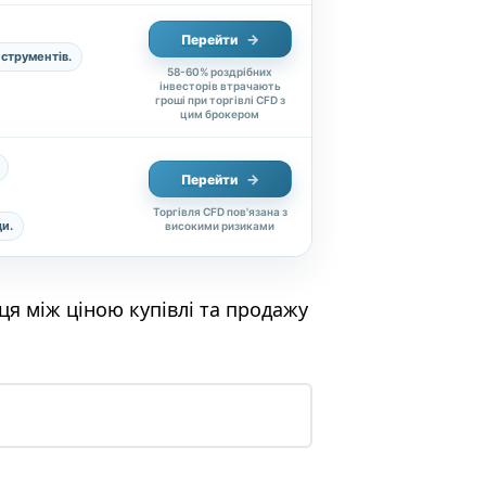
Перейти
струментів.
58-60% роздрібних
інвесторів втрачають
гроші при торгівлі CFD з
цим брокером
Перейти
Торгівля CFD пов'язана з
ди.
високими ризиками
я між ціною купівлі та продажу