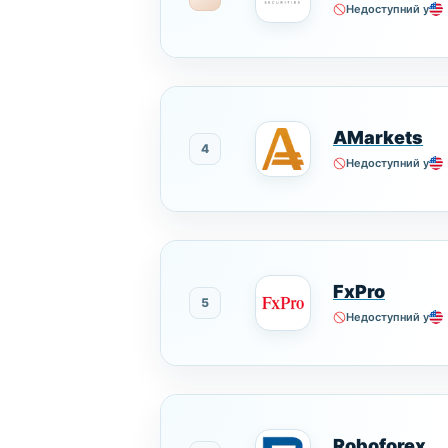
Недоступний у
AMarkets
4
Недоступний у
FxPro
5
Недоступний у
Roboforex