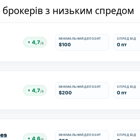
 брокерів з низьким спредом
МІНІМАЛЬНИЙ ДЕПОЗИТ
СПРЕД ВІД
4,7
★
/5
$100
0 пт
МІНІМАЛЬНИЙ ДЕПОЗИТ
СПРЕД ВІД
4,7
★
/5
$200
0 пт
ies
МІНІМАЛЬНИЙ ДЕПОЗИТ
СПРЕД ВІД
4,6
★
/5