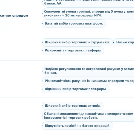
банках AA.
Конкурентні умови торгівлі: спреди від 0 пункту, комі
нижчим спредом
виконання ≈ 20 мс на сервері NY4.
Багатий вибір торгових платформ.
Широкий вибір торгових інструментів.
Низькі спр
Різноманіття торгових платформ.
Надійне регулювання та сегреговані рахунки у велик
банках.
s
Різноманітність рахунків із низькими спредами та с
Відмінний вибір торгових платформ.
Широкий вибір торгових активів.
Обширні можливості для аналітики з використанням
інструментів і торгових роботів.
Відсутність комісій на багато операцій.