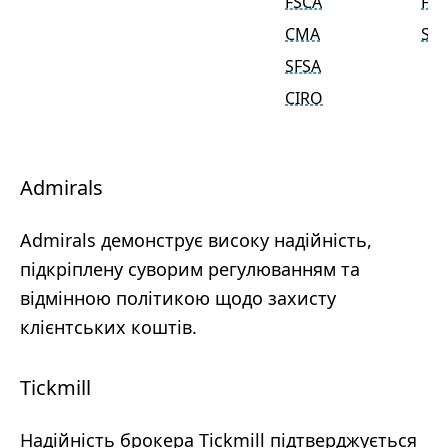
FSCA
FS
CMA
SFS
SFSA
CIRO
Admirals
Admirals демонструє високу надійність,
підкріплену суворим регулюванням та
відмінною політикою щодо захисту
клієнтських коштів.
Tickmill
Надійність брокера Tickmill підтверджується