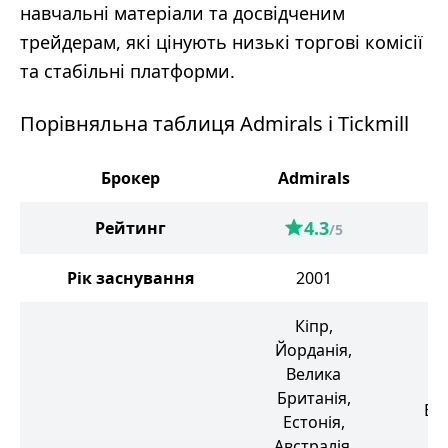
навчальні матеріали та досвідченим
трейдерам, які цінують низькі торгові комісії
та стабільні платформи.
Порівняльна таблиця Admirals і Tickmill
Брокер
Admirals
Ti
4.3
Рейтинг
/5
Рік заснування
2001
Кіпр,
Йорданія,
Велика
В
Британія,
Бр
Естонія,
Австралія,