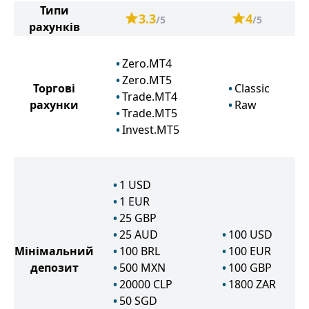
Типи
3.3
4
/5
/5
рахунків
Zero.MT4
Zero.MT5
Торгові
Classic
Trade.MT4
рахунки
Raw
Trade.MT5
Invest.MT5
1
USD
1
EUR
25
GBP
25
AUD
100
USD
Мінімальний
100
BRL
100
EUR
депозит
500
MXN
100
GBP
20000
CLP
1800
ZAR
50
SGD