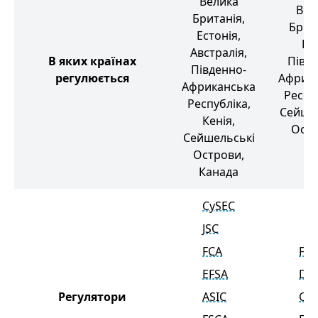
Велика
Вел
Британія,
Брит
Естонія,
Кіп
Австралія,
В яких країнах
Півд
Південно-
регулюється
Африк
Африканська
Респу
Республіка,
Сейше
Кенія,
Ост
Сейшельські
Острови,
Канада
CySEC
JSC
FCA
FC
EFSA
DF
Регулятори
ASIC
Cy