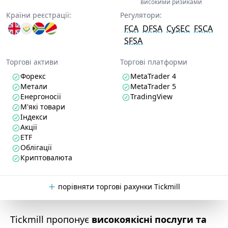
високими ризиками
Країни реєстрації:
Регулятори:
FCA
DFSA
CySEC
FSCA
SFSA
Торгові активи
Торгові платформи
Форекс
MetaTrader 4
Метали
MetaTrader 5
Енергоносії
TradingView
М'які товари
Індекси
Акції
ETF
Облігації
Криптовалюта
порівняти торгові рахунки Tickmill
Tickmill пропонує
високоякісні послуги та