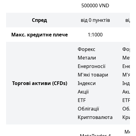
500000
VND
Спред
від 0 пунктів
від 
Макс. кредитне плече
1:1000
1
Форекс
Форе
Метали
Мета
Енергоносії
Енерг
М'які товари
М'які
Торгові активи
(CFDs)
Індекси
Індек
Акції
Акції
ETF
ETF
Облігації
Обліг
Криптовалюта
Крип
Meta