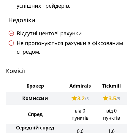
успішних трейдерів.
Недоліки
Відсутні центові рахунки.
Не пропонуються рахунки з фіксованим
спредом.
Комісії
Брокер
Admirals
Tickmill
3.2
3.5
Комиссии
/5
/5
від 0
від 0
Спред
пунктів
пунктів
Середній спред
0.6
1.6