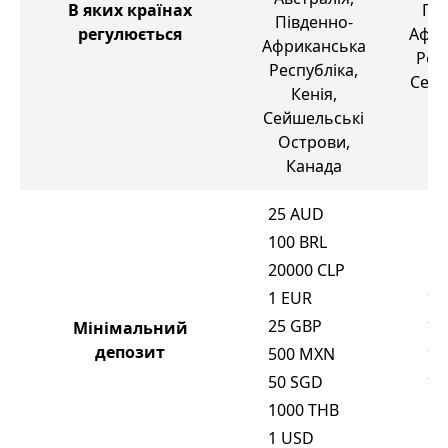
В яких країнах
Пів
Південно-
регулюється
Афри
Африканська
Рес
Республіка,
Сейш
Кенія,
Ос
Сейшельські
Острови,
Канада
25
AUD
100
BRL
20000
CLP
1
EUR
10
25
GBP
10
Мінімальний
депозит
500
MXN
10
50
SGD
18
1000
THB
1
USD