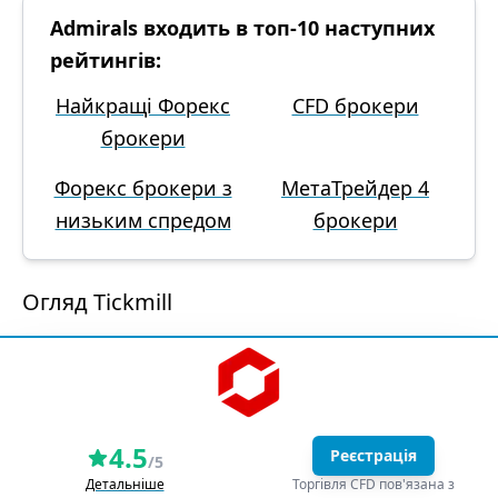
Admirals входить в топ-10 наступних
рейтингів:
Найкращі Форекс
CFD брокери
брокери
Форекс брокери з
МетаТрейдер 4
низьким спредом
брокери
Огляд Tickmill
4.5
Реєстрація
/5
Детальніше
Торгівля CFD пов'язана з