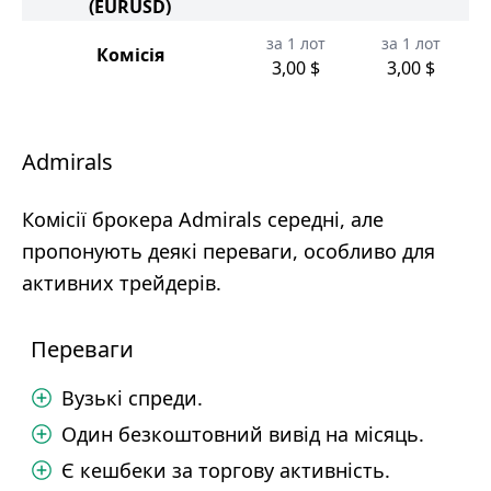
(EURUSD)
за 1 лот
за 1 лот
Комісія
3,00 $
3,00 $
Admirals
Комісії брокера Admirals середні, але
пропонують деякі переваги, особливо для
активних трейдерів.
Переваги
Вузькі спреди.
Один безкоштовний вивід на місяць.
Є кешбеки за торгову активність.