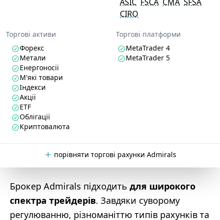
ASIC
FSCA
CMA
SFSA
CIRO
Торгові активи
Торгові платформи
Форекс
MetaTrader 4
Метали
MetaTrader 5
Енергоносії
М'які товари
Індекси
Акції
ETF
Облігації
Криптовалюта
порівняти торгові рахунки Admirals
Брокер Admirals підходить
для широкого
спектра трейдерів
. Завдяки суворому
регулюванню, різноманіттю типів рахунків та