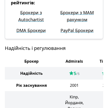
рейтингів:
Брокери з
Брокери з MAM
Autochartist
рахунком
DMA Брокери
PayPal Брокери
Надійність і регулювання
Брокер
Admirals
Tick
5
Надійність
/5
Рік заснування
2001
20
Кіпр,
Йорданія,