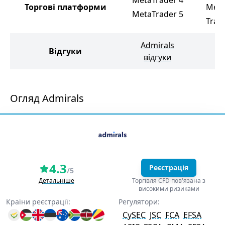
MetaTrader 4
Торгові платформи
Meta
MetaTrader 5
Trad
Admirals
Ti
Відгуки
відгуки
в
Огляд Admirals
4.3
Реєстрація
/5
Детальніше
Торгівля CFD пов'язана з
високими ризиками
Країни реєстрації:
Регулятори:
CySEC
JSC
FCA
EFSA