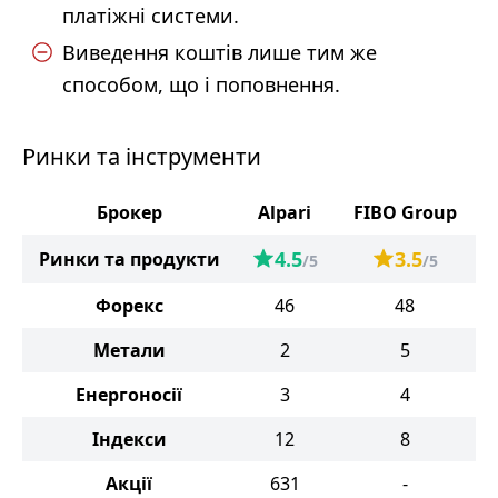
платіжні системи.
Виведення коштів лише тим же
способом, що і поповнення.
Ринки та інструменти
Брокер
Alpari
FIBO Group
4.5
3.5
Ринки та продукти
/5
/5
Форекс
46
48
Метали
2
5
Енергоносії
3
4
Індекси
12
8
Акції
631
-