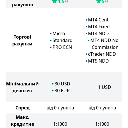
4.5
5
/5
/5
рахунків
MT4 Cent
MT4 Fixed
Micro
MT4 NDD
Торгові
Standard
MT4 NDD No
рахунки
PRO ECN
Commission
cTrader NDD
MT5 NDD
Мінімальний
30
USD
1
USD
депозит
30
EUR
Спред
від 0 пунктів
від 0 пунктів
Макс.
кредитне
1:1000
1:1000