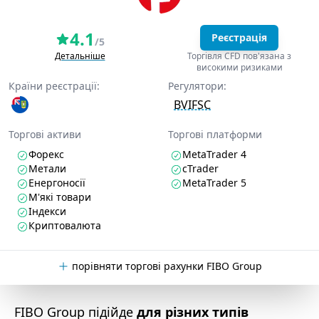
4.1
Реєстрація
/5
Детальніше
Торгівля CFD пов'язана з
високими ризиками
Країни реєстрації:
Регулятори:
BVIFSC
Торгові активи
Торгові платформи
Форекс
MetaTrader 4
Метали
cTrader
Енергоносії
MetaTrader 5
М'які товари
Індекси
Криптовалюта
порівняти торгові рахунки FIBO Group
FIBO Group підійде
для різних типів