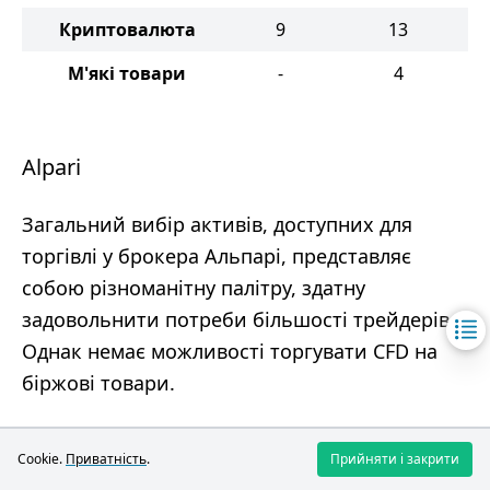
Криптовалюта
9
13
М'які товари
-
4
Alpari
Загальний вибір активів, доступних для
торгівлі у брокера Альпарі, представляє
собою різноманітну палітру, здатну
задовольнити потреби більшості трейдерів.
Однак немає можливості торгувати CFD на
біржові товари.
FIBO Group
Cookie.
Приватність
.
Прийняти і закрити