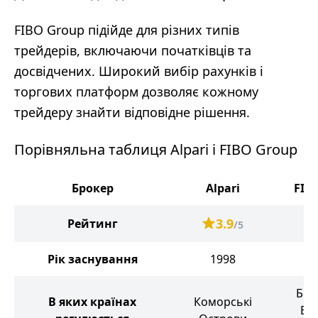
FIBO Group підійде для різних типів
трейдерів, включаючи початківців та
досвідчених. Широкий вибір рахунків і
торгових платформ дозволяє кожному
трейдеру знайти відповідне рішення.
Порівняльна таблиця Alpari і FIBO Group
Брокер
Alpari
FIB
3.9
Рейтинг
/5
Рік заснування
1998
Бри
В яких країнах
Коморські
Вір