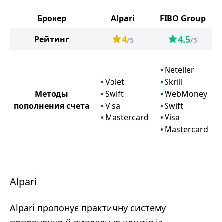
Брокер
Alpari
FIBO Group
4
4.5
Рейтинг
/5
/5
Neteller
Volet
Skrill
Методы
Swift
WebMoney
пополнения счета
Visa
Swift
Mastercard
Visa
Mastercard
Alpari
Alpari пропонує практичну систему