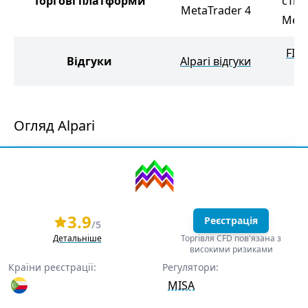
Торгові платформи
cTra
MetaTrader 4
Meta
FIB
Відгуки
Alpari відгуки
в
Огляд Alpari
3.9
Реєстрація
/5
Детальніше
Торгівля CFD пов'язана з
високими ризиками
Країни реєстрації:
Регулятори:
MISA