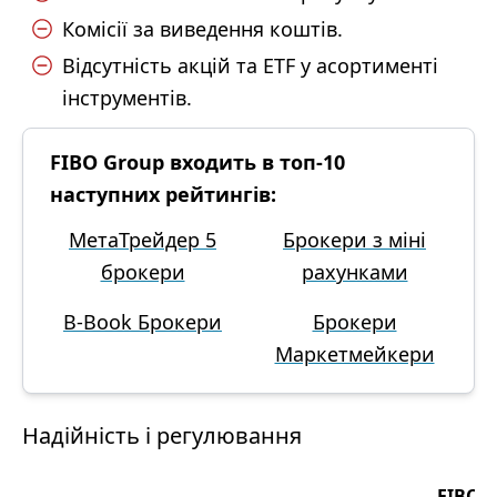
Комісії за виведення коштів.
Відсутність акцій та ETF у асортименті
інструментів.
FIBO Group входить в топ-10
наступних рейтингів:
МетаТрейдер 5
Брокери з міні
брокери
рахунками
B-Book Брокери
Брокери
Маркетмейкери
Надійність і регулювання
FIBO