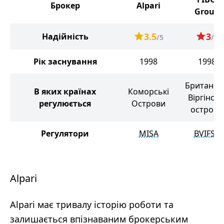
Брокер
Alpari
Group
3.5
3
Надійність
/5
/5
Рік заснування
1998
1998
Британсь
В яких країнах
Коморські
Віргінськ
регулюється
Острови
острови
Регулятори
MISA
BVIFSC
Alpari
Alpari має тривалу історію роботи та
залишається впізнаваним брокерським