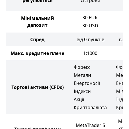
регулюється
Острови
ос
30
EUR
Мінімальний
1
депозит
30
USD
Спред
від 0 пунктів
від 
Макс. кредитне плече
1:1000
1
Форекс
Форе
Метали
Мета
Енергоносії
Енерг
Торгові активи
(CFDs)
Індекси
М'які
Акції
Індек
Криптовалюта
Крип
Meta
MetaTrader 5