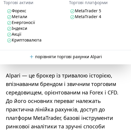
Торгові активи
Торгові платформи
Форекс
MetaTrader 5
Метали
MetaTrader 4
Енергоносії
Індекси
Акції
Криптовалюта
порівняти торгові рахунки Alpari
Alpari — це брокер із тривалою історією,
впізнаваним брендом і звичним торговим
середовищем, орієнтованим на Forex і CFD.
До його основних переваг належать
практична лінійка рахунків, доступ до
платформ MetaTrader, базові інструменти
ринкової аналітики та зручні способи