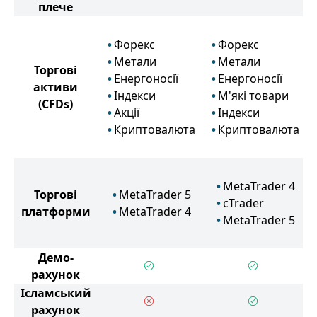
плече
Форекс
Форекс
Метали
Метали
Торгові
Енергоносії
Енергоносії
активи
Індекси
М'які товари
(CFDs)
Акції
Індекси
Криптовалюта
Криптовалюта
MetaTrader 4
Торгові
MetaTrader 5
cTrader
платформи
MetaTrader 4
MetaTrader 5
Демо-
рахунок
Ісламський
рахунок