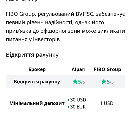
FIBO Group, регульований BVIFSC, забезпечує
певний рівень надійності, однак його
прив'язка до офшорної зони може викликати
питання у інвесторів.
Відкриття рахунку
Брокер
Alpari
FIBO Group
5
5
Відкриття рахунку
/5
/5
30
USD
Мінімальний депозит
1
USD
30
EUR