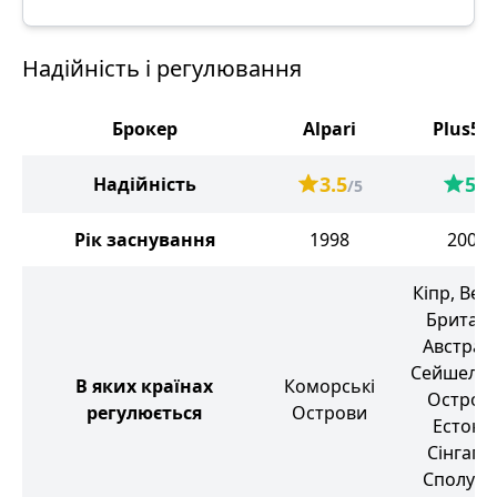
Надійність і регулювання
Брокер
Alpari
Plus50
3.5
5
Надійність
/5
/5
Рік заснування
1998
2008
Кіпр, Вел
Британі
Австралі
Сейшельс
В яких країнах
Коморські
Острови
регулюється
Острови
Естонія
Сінгапу
Сполуче