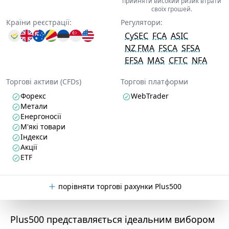
прийняти високий ризик втрати
своїх грошей.
Країни реєстрації:
Регулятори:
CySEC
FCA
ASIC
NZ FMA
FSCA
SFSA
EFSA
MAS
CFTC
NFA
Торгові активи (CFDs)
Торгові платформи
Форекс
WebTrader
Метали
Енергоносії
М'які товари
Індекси
Акції
ETF
порівняти торгові рахунки Plus500
Plus500 представляється ідеальним вибором