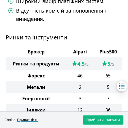
Широкий вибір платіжних систем.
Відсутність комісій за поповнення і
виведення.
Ринки та інструменти
Брокер
Alpari
Plus500
4.5
5
Ринки та продукти
/5
/5
Форекс
46
65
Метали
2
5
Енергоносії
3
7
Індекси
12
36
Cookie.
Приватність
.
Прийняти і закрити
Акції
631
1550