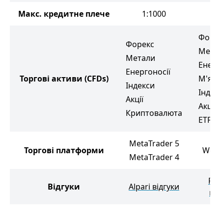
Макс. кредитне плече
1:1000
1
Форе
Форекс
Мета
Метали
Енерг
Енергоносії
Торгові активи
(CFDs)
М'які
Індекси
Індек
Акції
Акції
Криптовалюта
ETF
MetaTrader 5
Торгові платформи
Web
MetaTrader 4
Pl
Відгуки
Alpari відгуки
ві