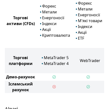
Форекс
Форекс
Метали
Метали
Енергоносії
Торгові
Енергоносії
М'які товари
активи
(CFDs)
Індекси
Індекси
Акції
Акції
Криптовалюта
ETF
Торгові
MetaTrader 5
WebTrader
платформи
MetaTrader 4
Демо-рахунок
Ісламський
рахунок
Alpari