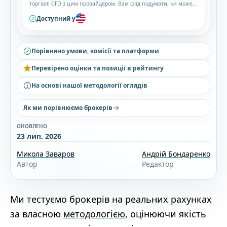
торгівлі CFD з цим провайдером. Вам слід подумати, чи можете
ви дозволити собі прийняти високий ризик втрати своїх
грошей.
Доступний у
Порівняно умови, комісії та платформи
Перевірено оцінки та позиції в рейтингу
На основі нашої методології оглядів
Як ми порівнюємо брокерів
ОНОВЛЕНО
23 лип. 2026
Микола Заваров
Андрій Бондаренко
Автор
Редактор
Ми тестуємо брокерів на реальних рахунках
за власною
методологією
, оцінюючи якість