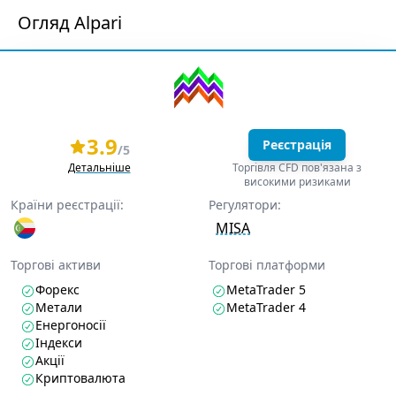
Огляд Alpari
3.9
Реєстрація
/5
Детальніше
Торгівля CFD пов'язана з
високими ризиками
Країни реєстрації:
Регулятори:
MISA
Торгові активи
Торгові платформи
Форекс
MetaTrader 5
Метали
MetaTrader 4
Енергоносії
Індекси
Акції
Криптовалюта