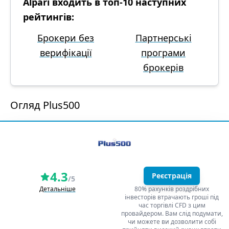
Alpari входить в топ-10 наступних
рейтингів:
Брокери без
Партнерські
верифікації
програми
брокерів
Огляд Plus500
4.3
Реєстрація
/5
Детальніше
80% рахунків роздрібних
інвесторів втрачають гроші під
час торгівлі CFD з цим
провайдером. Вам слід подумати,
чи можете ви дозволити собі