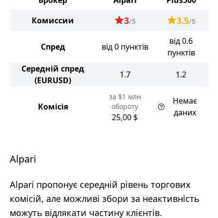
Брокер
Alpari
Plus500
3
3.5
Комиссии
/5
/5
від 0.6
Спред
від 0 пунктів
пунктів
Середній спред
1.7
1.2
(EURUSD)
за $1 млн
Немає
Комісія
обороту
даних
25,00 $
Alpari
Alpari пропонує середній рівень торгових
комісій, але можливі збори за неактивність
можуть відлякати частину клієнтів.