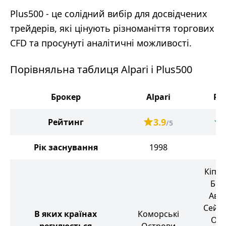
Plus500 - це солідний вибір для досвідчених
трейдерів, які цінують різноманіття торгових
CFD та просунуті аналітичні можливості.
Порівняльна таблиця Alpari і Plus500
Брокер
Alpari
Pl
3.9
Рейтинг
/5
Рік заснування
1998
2
Кіпр,
Бри
Авст
Сейш
В яких країнах
Коморські
Ост