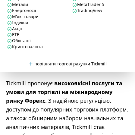
Метали
MetaTrader 5
Енергоносії
TradingView
М'які товари
Індекси
Акції
ETF
Облігації
Криптовалюта
порівняти торгові рахунки Tickmill
Tickmill пропонує
високоякісні послуги та
умови для торгівлі на міжнародному
ринку Форекс
. З надійною регуляцією,
доступом до популярних торгових платформ,
а також обширним набором навчальних та
аналітичних матеріалів, Tickmill стає