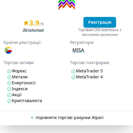
3.9
Реєстрація
/5
Детальніше
Торгівля CFD пов'язана з
високими ризиками
Країни реєстрації:
Регулятори:
MISA
Торгові активи
Торгові платформи
Форекс
MetaTrader 5
Метали
MetaTrader 4
Енергоносії
Індекси
Акції
Криптовалюта
порівняти торгові рахунки Alpari