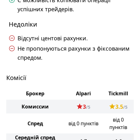
Є можливість копіювати операції
успішних трейдерів.
Недоліки
Відсутні центові рахунки.
Не пропонуються рахунки з фіксованим
спредом.
Комісії
Брокер
Alpari
Tickmill
3
3.5
Комиссии
/5
/5
від 0
Спред
від 0 пунктів
пунктів
Середній спред