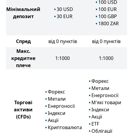
100
USD
Мінімальний
30
USD
100
EUR
депозит
30
EUR
100
GBP
1800
ZAR
Спред
від 0 пунктів
від 0 пунктів
Макс.
кредитне
1:1000
1:1000
плече
Форекс
Метали
Форекс
Енергоносії
Метали
Торгові
М'які товари
Енергоносії
активи
Індекси
Індекси
(CFDs)
Акції
Акції
ETF
Криптовалюта
Облігації