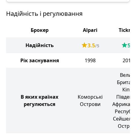
Надійність і регулювання
Брокер
Alpari
Tickmil
3.5
5
Надійність
/5
/5
Рік заснування
1998
2014
Велик
Британі
Кіпр,
В яких країнах
Коморські
Південн
регулюється
Острови
Африканс
Республі
Сейшельс
Остров