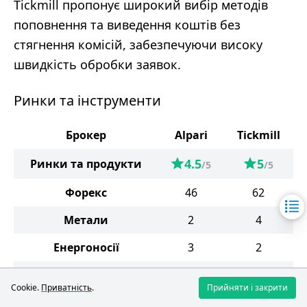
Tickmill пропонує широкий вибір методів
поповнення та виведення коштів без
стягнення комісій, забезпечуючи високу
швидкість обробки заявок.
Ринки та інструменти
Брокер
Alpari
Tickmill
4.5
5
Ринки та продукти
/5
/5
Форекс
46
62
Метали
2
4
Енергоносії
3
2
Індекси
12
23
Cookie.
Приватність
.
Прийняти і закрити
Акції
631
489