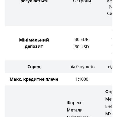
регулюється
Острови
Афри
Рес
Сейш
Ос
10
30
EUR
10
Мінімальний
депозит
30
USD
10
18
Спред
від 0 пунктів
від 
Макс. кредитне плече
1:1000
1
Форе
Мета
Форекс
Енерг
Метали
М'які