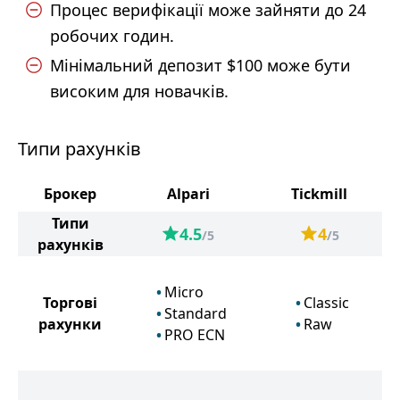
Процес верифікації може зайняти до 24
робочих годин.
Мінімальний депозит $100 може бути
високим для новачків.
Типи рахунків
Брокер
Alpari
Tickmill
Типи
4.5
4
/5
/5
рахунків
Micro
Торгові
Classic
Standard
рахунки
Raw
PRO ECN