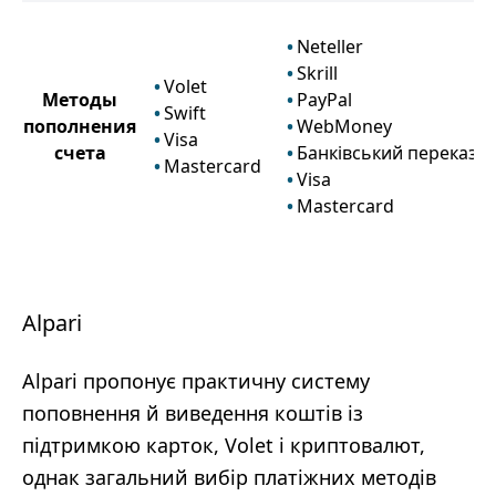
Neteller
Skrill
Volet
Методы
PayPal
Swift
пополнения
WebMoney
Visa
счета
Банківський переказ
Mastercard
Visa
Mastercard
Alpari
Alpari пропонує практичну систему
поповнення й виведення коштів із
підтримкою карток, Volet і криптовалют,
однак загальний вибір платіжних методів