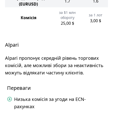
1.7
1.6
(EURUSD)
за $1 млн
за 1 лот
Комісія
обороту
3,00 $
25,00 $
Alpari
Alpari пропонує середній рівень торгових
комісій, але можливі збори за неактивність
можуть відлякати частину клієнтів.
Переваги
Низька комісія за угоди на ECN-
рахунках