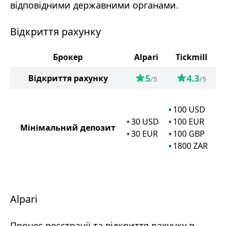
відповідними державними органами.
Відкриття рахунку
Брокер
Alpari
Tickmill
5
4.3
Відкриття рахунку
/5
/5
100
USD
30
USD
100
EUR
Мінімальний депозит
30
EUR
100
GBP
1800
ZAR
Alpari
Процес реєстрації та відкриття рахунку в