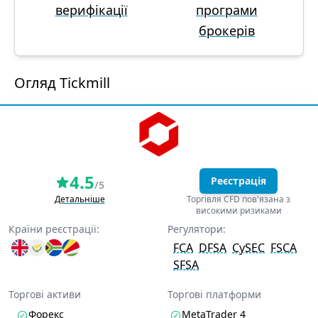
верифікації
програми
брокерів
Огляд Tickmill
4.5
Реєстрація
/5
Детальніше
Торгівля CFD пов'язана з
високими ризиками
Країни реєстрації:
Регулятори:
FCA
DFSA
CySEC
FSCA
SFSA
Торгові активи
Торгові платформи
Форекс
MetaTrader 4