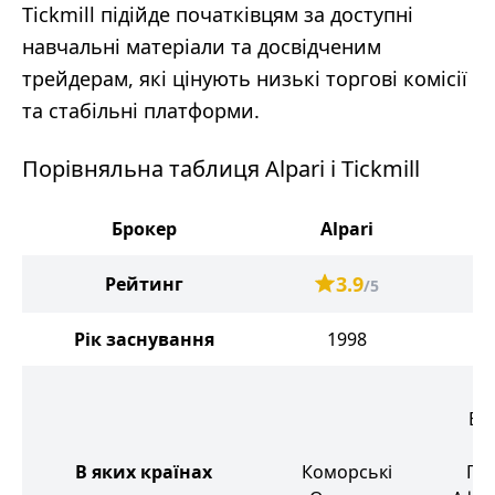
Tickmill підійде початківцям за доступні
навчальні матеріали та досвідченим
трейдерам, які цінують низькі торгові комісії
та стабільні платформи.
Порівняльна таблиця Alpari і Tickmill
Брокер
Alpari
Ti
3.9
Рейтинг
/5
Рік заснування
1998
В
Бр
В яких країнах
Коморські
Пів