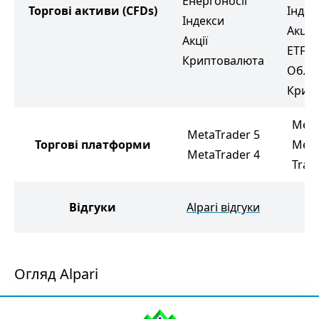
Енергоносії
Торгові активи
(CFDs)
Індек
Індекси
Акції
Акції
ETF
Криптовалюта
Обліг
Крип
Meta
MetaTrader 5
Торгові платформи
Meta
MetaTrader 4
Trad
Ti
Відгуки
Alpari відгуки
в
Огляд Alpari