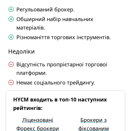
Регульований брокер.
Обширний набір навчальних
матеріалів.
Різноманіття торгових інструментів.
Недоліки
Відсутність пропрієтарної торгової
платформи.
Немає соціального трейдингу.
HYCM входить в топ-10 наступних
рейтингів:
Ліцензовані
Брокери з
Форекс брокери
фіксованим