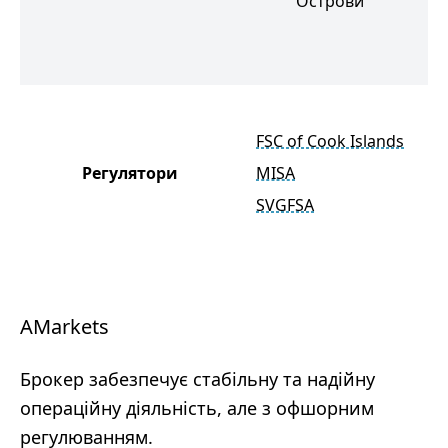
Острови
О
FSC of Cook Islands
Регулятори
MISA
SVGFSA
AMarkets
Брокер забезпечує стабільну та надійну
операційну діяльність, але з офшорним
регулюванням.