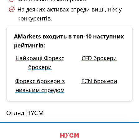
На деяких активах спреди вищі, ніж у
конкурентів.
AMarkets входить в топ-10 наступних
рейтингів:
Найкращі Форекс
CFD брокери
брокери
Форекс брокери з
ECN брокери
низьким спредом
Огляд HYCM