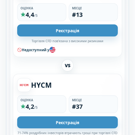
ОЦІНКА
МІСЦЕ
4,4
#13
/5
Реєстрація
Торгівля CFD пов'язана з високими ризиками
Недоступний у
VS
HYCM
ОЦІНКА
МІСЦЕ
4,2
#37
/5
Реєстрація
71-74% роздрібних інвесторів втрачають гроші при торгівлі CFD