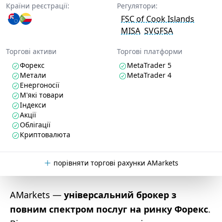
Країни реєстрації:
Регулятори:
FSC of Cook Islands
MISA
SVGFSA
Торгові активи
Торгові платформи
Форекс
MetaTrader 5
Метали
MetaTrader 4
Енергоносії
М'які товари
Індекси
Акції
Облігації
Криптовалюта
порівняти торгові рахунки AMarkets
AMarkets —
універсальний брокер з
повним спектром послуг на ринку Форекс
.