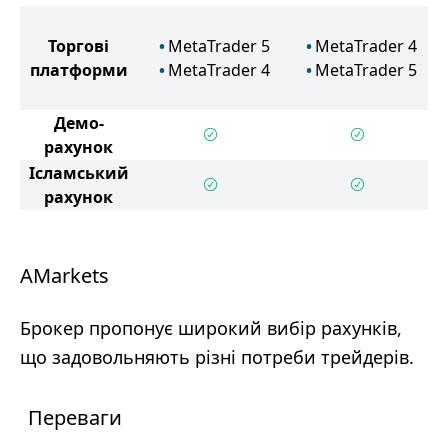
Торгові
MetaTrader 5
MetaTrader 4
платформи
MetaTrader 4
MetaTrader 5
Демо-
рахунок
Ісламський
рахунок
AMarkets
Брокер пропонує широкий вибір рахунків,
що задовольняють різні потреби трейдерів.
Переваги