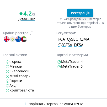
4.2
Реєстрація
/5
Детальніше
71-74% роздрібних інвесторів
втрачають гроші при торгівлі CFD
з цим брокером
Країни реєстрації:
Регулятори:
FCA
CySEC
CIMA
SVGFSA
DFSA
Торгові активи
Торгові платформи
Форекс
MetaTrader 4
Метали
MetaTrader 5
Енергоносії
М'які товари
Індекси
Акції
Криптовалюта
порівняти торгові рахунки HYCM