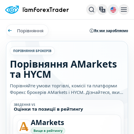
Порівняння
Як ми заробляємо
ПОРІВНЯННЯ БРОКЕРІВ
Порівняння AMarkets
та HYCM
Порівняйте умови торгівлі, комісії та платформи
Форекс брокерів AMarkets і HYCM. Дізнайтеся, який
брокер найкраще підходить саме вам.
ЗВЕДЕННЯ VS
Оцінки та позиції в рейтингу
AMarkets
Вище в рейтингу