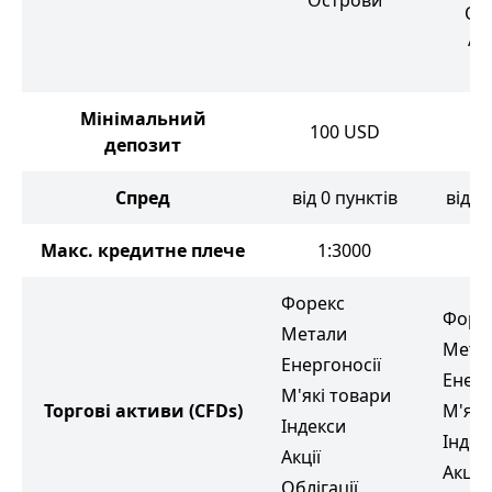
Острови
Об'
Ар
Ем
Мінімальний
100
USD
10
депозит
Спред
від 0 пунктів
від 0
Макс. кредитне плече
1:3000
Форекс
Форе
Метали
Мета
Енергоносії
Енерг
М'які товари
Торгові активи
(CFDs)
М'які
Індекси
Індек
Акції
Акції
Облігації