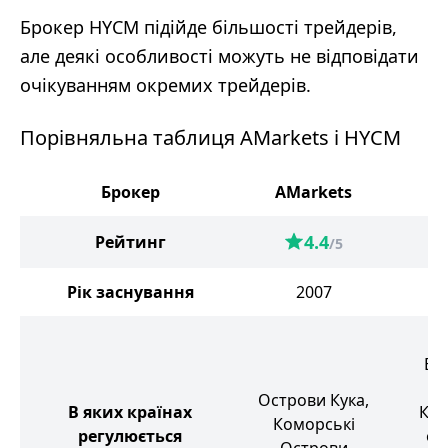
Брокер HYCM підійде більшості трейдерів,
але деякі особливості можуть не відповідати
очікуванням окремих трейдерів.
Порівняльна таблиця AMarkets і HYCM
Брокер
AMarkets
4.4
Рейтинг
/5
Рік заснування
2007
В
Бр
Острови Кука,
В яких країнах
Кай
Коморські
регулюється
ос