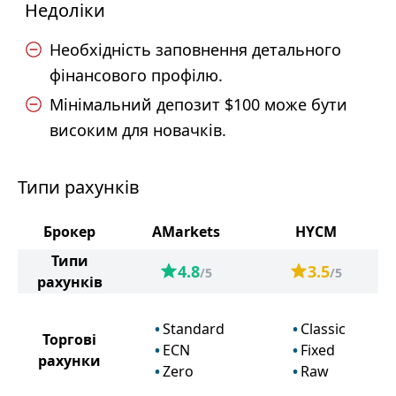
Недоліки
Необхідність заповнення детального
фінансового профілю.
Мінімальний депозит $100 може бути
високим для новачків.
Типи рахунків
Брокер
AMarkets
HYCM
Типи
4.8
3.5
/5
/5
рахунків
Standard
Classic
Торгові
ECN
Fixed
рахунки
Zero
Raw