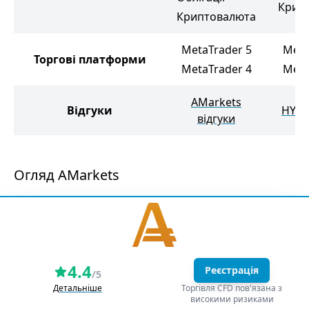
Крип
Криптовалюта
MetaTrader 5
Meta
Торгові платформи
MetaTrader 4
Meta
AMarkets
Відгуки
HYCM
відгуки
Огляд AMarkets
4.4
Реєстрація
/5
Детальніше
Торгівля CFD пов'язана з
високими ризиками