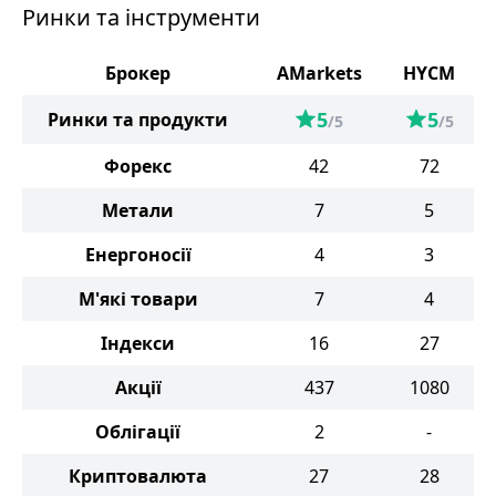
Ринки та інструменти
Брокер
AMarkets
HYCM
5
5
Ринки та продукти
/5
/5
Форекс
42
72
Метали
7
5
Енергоносії
4
3
М'які товари
7
4
Індекси
16
27
Акції
437
1080
Облігації
2
-
Криптовалюта
27
28