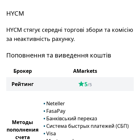
HYCM
HYCM стягує середні торгові збори та комісію
за неактивність рахунку.
Поповнення та виведення коштів
Брокер
AMarkets
5
Рейтинг
/5
Neteller
FasaPay
Банківський переказ
Методы
Система быстрых платежей (СБП)
пополнения
Visa
счета