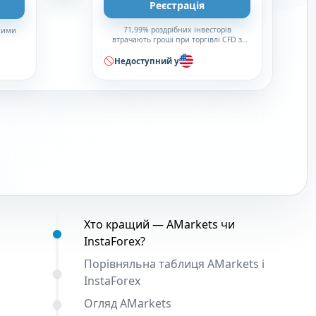
Реєстрація
71,99% роздрібних інвесторів
окими
втрачають гроші при торгівлі CFD з
цим брокером
Недоступний у
Зміст:
Хто кращий — AMarkets чи
InstaForex?
Порівняльна таблиця AMarkets і
InstaForex
Огляд AMarkets