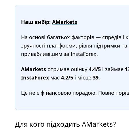
Наш вибір:
AMarkets
На основі багатьох факторів — спредів і к
зручності платформи, рівня підтримки та
привабливішим за InstaForex.
AMarkets
отримав оцінку
4.4/5
і займає
1
InstaForex
має
4.2/5
і місце
39
.
Це не є фінансовою порадою. Повне порі
Для кого підходить AMarkets?