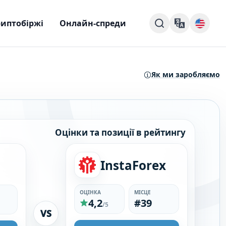
иптобіржі
Онлайн-спреди
Як ми заробляємо
Оцінки та позиції в рейтингу
InstaForex
ОЦІНКА
МІСЦЕ
4,2
#39
/5
VS