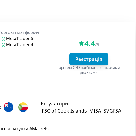
Торгові платформи
MetaTrader 5
4.4
MetaTrader 4
/5
Реєстрація
Торгівля CFD пов'язана з високими
ризиками
Регулятори:
:
FSC of Cook Islands
MISA
SVGFSA
ргові рахунки AMarkets