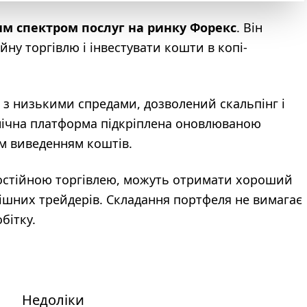
им спектром послуг на ринку Форекс
. Він
йну торгівлю і інвестувати кошти в копі-
в з низькими спредами, дозволений скальпінг і
нічна платформа підкріплена оновлюваною
м виведенням коштів.
мостійною торгівлею, можуть отримати хороший
ішних трейдерів. Складання портфеля не вимагає
бітку.
Недоліки