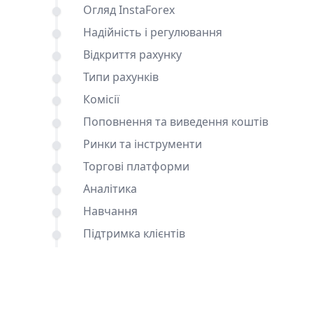
Огляд InstaForex
Надійність і регулювання
Відкриття рахунку
Типи рахунків
Комісії
Поповнення та виведення коштів
Ринки та інструменти
Торгові платформи
Аналітика
Навчання
Підтримка клієнтів
Порівняння AMarkets і InstaForex з
іншими брокерами
Висновок