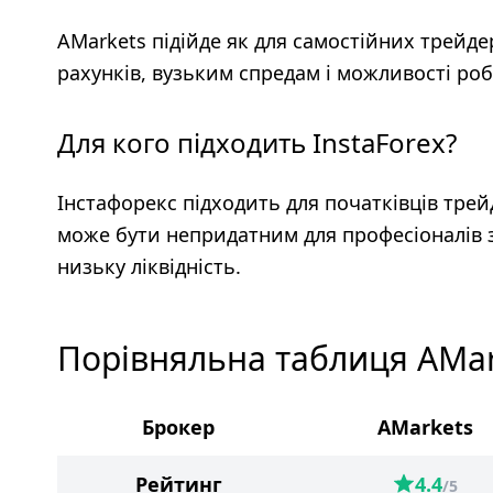
AMarkets підійде як для самостійних трейдер
рахунків, вузьким спредам і можливості роб
Для кого підходить InstaForex?
Інстафорекс підходить для початківців трей
може бути непридатним для професіоналів 
низьку ліквідність.
Порівняльна таблиця AMark
Брокер
AMarkets
Рейтинг
4.4
/5