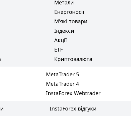
Метали
Енергоносії
М'які товари
Індекси
Акції
ETF
а
Криптовалюта
MetaTrader 5
MetaTrader 4
InstaForex Webtrader
ки
InstaForex відгуки