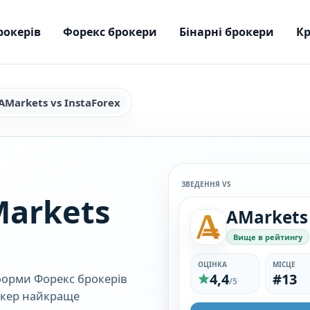
рокерів
Форекс брокери
Бінарні брокери
Кр
AMarkets vs InstaForex
ЗВЕДЕННЯ VS
arkets
AMarkets
Вище в рейтингу
ОЦІНКА
МІСЦЕ
4,4
#13
тформи Форекс брокерів
/5
рокер найкраще