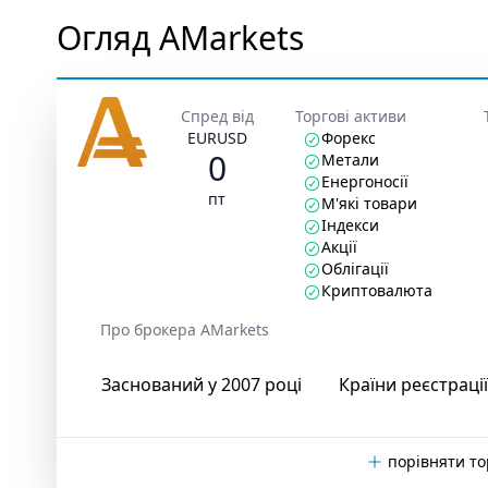
Огляд AMarkets
Спред від
Торгові активи
EURUSD
Форекс
0
Метали
Енергоносії
пт
М'які товари
Індекси
Акції
Облігації
Криптовалюта
Про брокера AMarkets
Заснований у 2007 році
Країни реєстрації
порівняти то