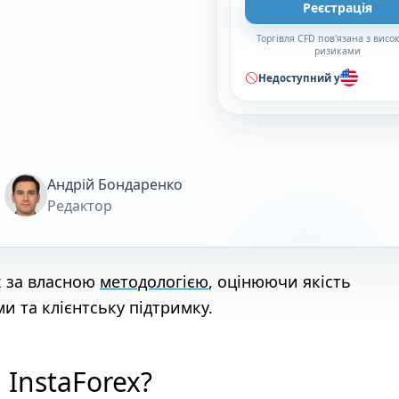
Реєстрація
Торгівля CFD пов'язана з вис
ризиками
Недоступний у
Андрій Бондаренко
Редактор
х за власною
методологією
, оцінюючи якість
и та клієнтську підтримку.
InstaForex?