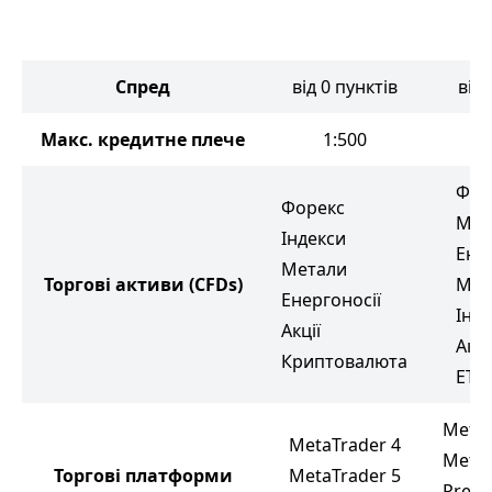
5
5
Спред
від 0 пунктів
від 
Макс. кредитне плече
1:500
Фор
Форекс
Мет
Індекси
Ене
Метали
Торгові активи
(CFDs)
М'я
Енергоносії
Інд
Акції
Акці
Криптовалюта
ETF
MetaT
MetaTrader 4
MetaT
Торгові платформи
MetaTrader 5
Premi