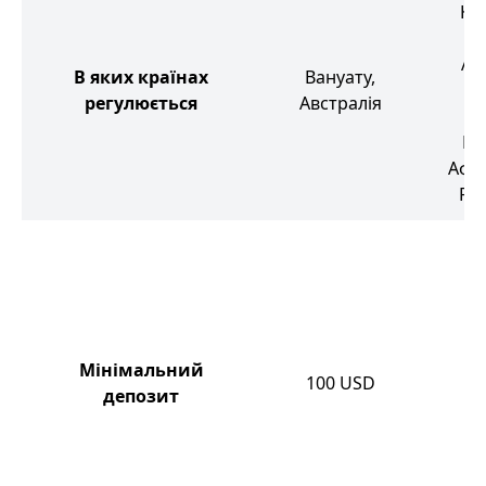
Ка
ос
Ав
В яких країнах
Вануату,
В
регулюється
Австралія
Бр
Пі
Афр
Рес
5
5
5
5
5
Мінімальний
100
USD
депозит
7
5
2