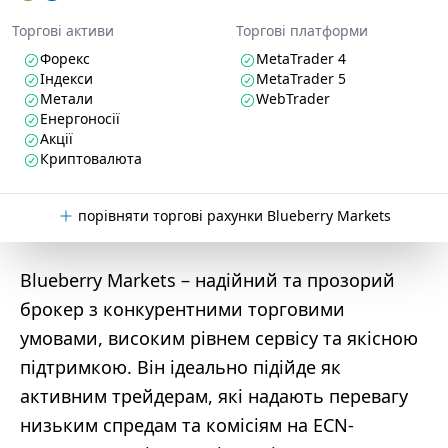
Торгові активи
Торгові платформи
Форекс
MetaTrader 4
Індекси
MetaTrader 5
Метали
WebTrader
Енергоносії
Акції
Криптовалюта
порівняти торгові рахунки Blueberry Markets
Blueberry Markets – надійний та прозорий
брокер з конкурентними торговими
умовами, високим рівнем сервісу та якісною
підтримкою. Він ідеально підійде як
активним трейдерам, які надають перевагу
низьким спредам та комісіям на ECN-