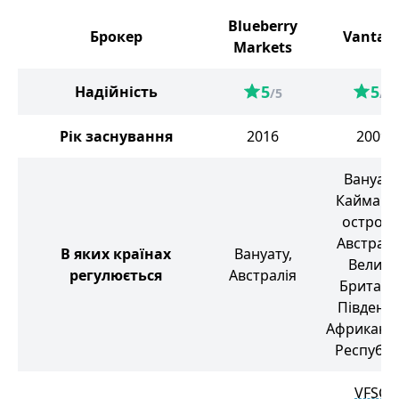
Blueberry
Брокер
Vantag
Markets
5
5
Надійність
/5
/5
Рік заснування
2016
2009
Вануату
Каймано
острови
Австралі
В яких країнах
Вануату,
Велика
регулюється
Австралія
Британія
Південн
Африканс
Республі
VFSC