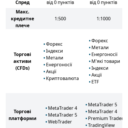
Спред
від 0 пунктів
від 0 пунктів
Макс.
кредитне
1:500
1:1000
плече
Форекс
Форекс
Метали
Індекси
Торгові
Енергоносії
Метали
активи
М'які товари
Енергоносії
(CFDs)
Індекси
Акції
Акції
Криптовалюта
ETF
MetaTrader 5
MetaTrader 4
Торгові
MetaTrader 4
MetaTrader 5
платформи
Premium Trader
WebTrader
TradingView