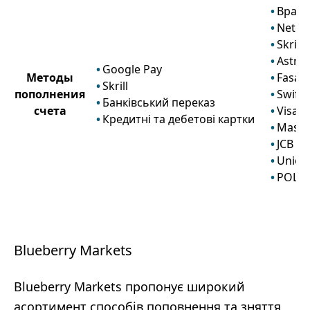
Bpay
Netell
Skrill
Astro
Google Pay
Методы
FasaP
Skrill
пополнения
Swift
Банківський переказ
счета
Visa
Кредитні та дебетові картки
Maste
JCB
Union
POLi
Blueberry Markets
Blueberry Markets пропонує широкий
асортимент способів поповнення та зняття