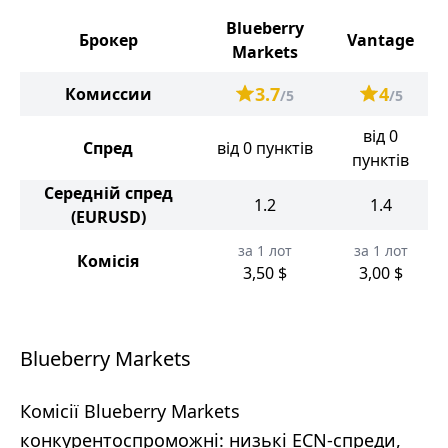
Blueberry
Брокер
Vantage
Markets
3.7
4
Комиссии
/5
/5
від 0
Спред
від 0 пунктів
пунктів
Середній спред
1.2
1.4
(EURUSD)
за 1 лот
за 1 лот
Комісія
3,50 $
3,00 $
Blueberry Markets
Комісії Blueberry Markets
конкурентоспроможні: низькі ECN-спреди,