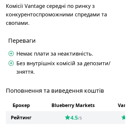
Комісії Vantage середні по ринку з
конкурентоспроможними спредами та
свопами.
Переваги
Немає плати за неактивність.
Без внутрішніх комісій за депозити/
зняття.
Поповнення та виведення коштів
Брокер
Blueberry Markets
Vant
4.5
5
Рейтинг
/5