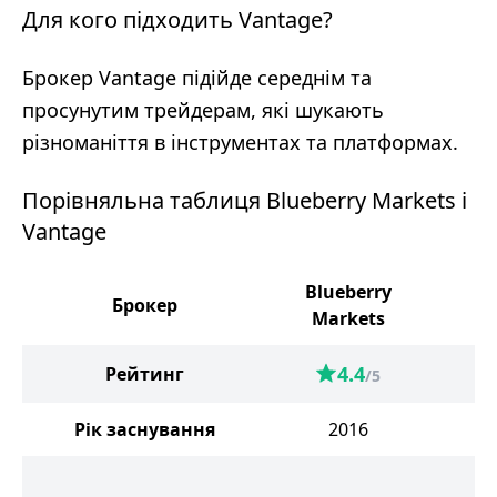
Для кого підходить Vantage?
Брокер Vantage підійде середнім та
просунутим трейдерам, які шукають
різноманіття в інструментах та платформах.
Порівняльна таблиця Blueberry Markets і
Vantage
Blueberry
Брокер
V
Markets
4.4
Рейтинг
/5
Рік заснування
2016
В