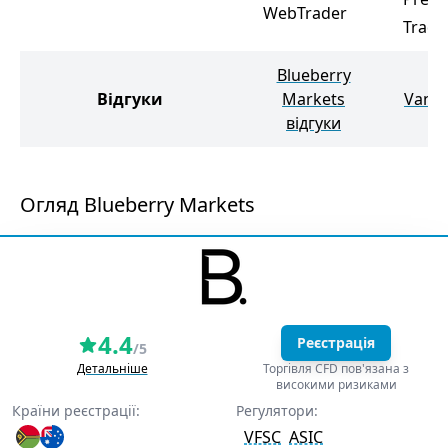
WebTrader
Tradi
Blueberry
Відгуки
Markets
Vanta
відгуки
Огляд Blueberry Markets
4.4
Реєстрація
/5
Детальніше
Торгівля CFD пов'язана з
високими ризиками
Країни реєстрації:
Регулятори:
VFSC
ASIC