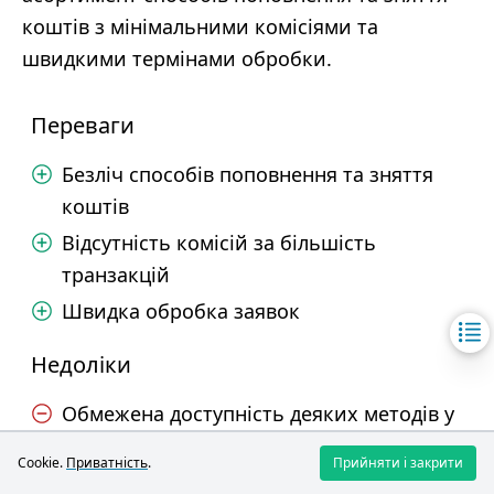
коштів з мінімальними комісіями та
швидкими термінами обробки.
Переваги
Безліч способів поповнення та зняття
коштів
Відсутність комісій за більшість
транзакцій
Швидка обробка заявок
Недоліки
Обмежена доступність деяких методів у
певних країнах
Cookie.
Приватність
.
Прийняти і закрити
Можливі затримки при використанні