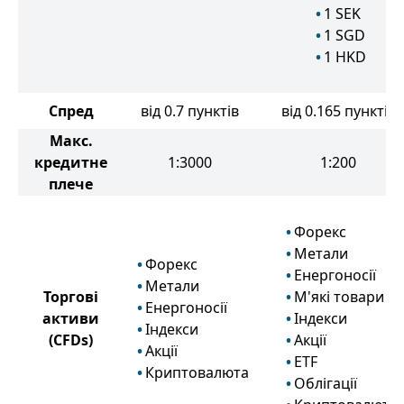
1
SEK
1
SGD
1
HKD
Спред
від 0.7 пунктів
від 0.165 пунктів
Макс.
кредитне
1:3000
1:200
плече
Форекс
Метали
Форекс
Енергоносії
Метали
Торгові
М'які товари
Енергоносії
активи
Індекси
Індекси
(CFDs)
Акції
Акції
ETF
Криптовалюта
Облігації