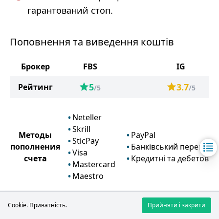
гарантований стоп.
Поповнення та виведення коштів
Брокер
FBS
IG
5
3.7
Рейтинг
/5
/5
Neteller
Skrill
Методы
PayPal
SticPay
пополнения
Банківський переказ
Visa
счета
Кредитні та дебетові к
Mastercard
Maestro
Cookie.
Приватність
.
Прийняти і закрити