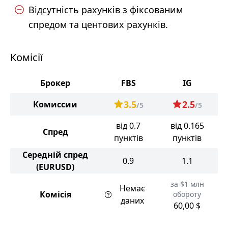
Відсутність рахунків з фіксованим
спредом та центових рахунків.
Комісії
Брокер
FBS
IG
3.5
2.5
Комиссии
/5
/5
від 0.7
від 0.165
Спред
пунктів
пунктів
Середній спред
0.9
1.1
(EURUSD)
за $1 млн
Немає
Комісія
обороту
даних
60,00 $