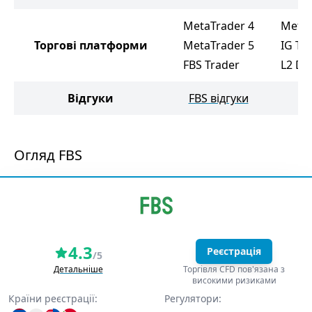
MetaTrader 4
MetaT
Торгові платформи
MetaTrader 5
IG Tr
FBS Trader
L2 De
Відгуки
FBS відгуки
I
Огляд FBS
4.3
Реєстрація
/5
Детальніше
Торгівля CFD пов'язана з
високими ризиками
Країни реєстрації:
Регулятори: