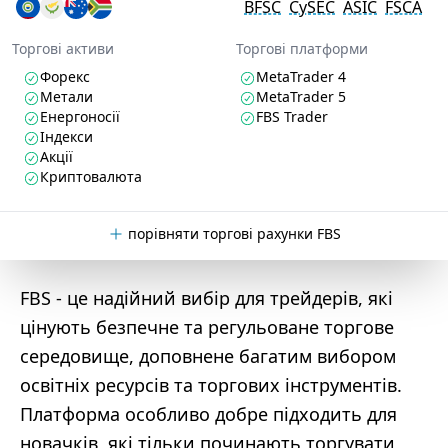
BFSC
CySEC
ASIC
FSCA
Торгові активи
Торгові платформи
Форекс
MetaTrader 4
Метали
MetaTrader 5
Енергоносії
FBS Trader
Індекси
Акції
Криптовалюта
порівняти торгові рахунки FBS
FBS - це надійний вибір для трейдерів, які
цінують безпечне та регульоване торгове
середовище, доповнене багатим вибором
освітніх ресурсів та торгових інструментів.
Платформа особливо добре підходить для
новачків, які тільки починають торгувати