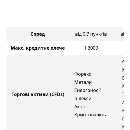
Спред
від 0.7 пунктів
від 
Макс. кредитне плече
1:3000
Фо
Ме
Форекс
Ене
Метали
М'я
Енергоносії
Торгові активи
(CFDs)
Інд
Індекси
Акц
Акції
ETF
Криптовалюта
Обл
Кр