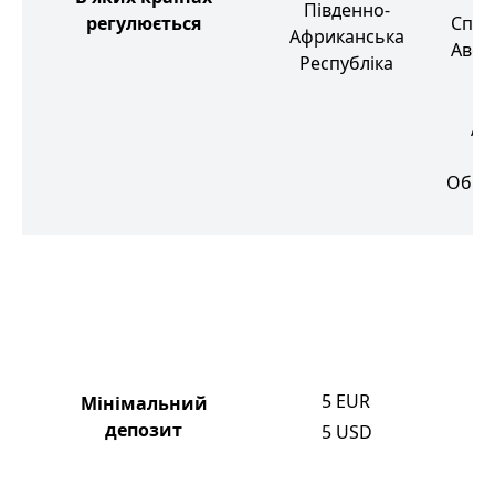
Південно-
регулюється
Спол
Африканська
Австр
Республіка
П
Аф
Р
Об'єд
5
EUR
Мінімальний
депозит
5
USD