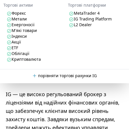
Торгові активи
Торгові платформи
Форекс
MetaTrader 4
Метали
IG Trading Platform
Енергоносії
L2 Dealer
М'які товари
Індекси
Акції
ETF
Облігації
Криптовалюта
порівняти торгові рахунки IG
IG — це високо регульований брокер з
ліцензіями від надійних фінансових органів,
що забезпечує клієнтам високий рівень
захисту коштів. Завдяки вузьким спредам,
трейдери можуть ефективно управляти