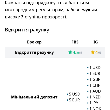
Компанія підпорядковується багатьом
міжнародним регуляторам, забезпечуючи
високий ступінь прозорості.
Відкриття рахунку
Брокер
FBS
IG
4.5
4
Відкриття рахунку
/5
/5
1
USD
1
EUR
1
GBP
1
CHF
1
AUD
5
USD
Мінімальний депозит
1
NZD
5
EUR
1
JPY
1
NOK