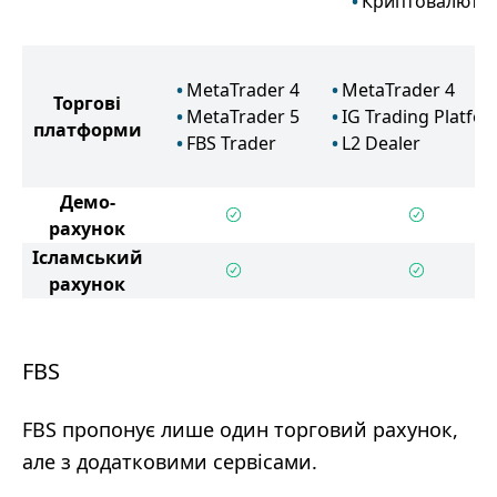
Криптовалюта
MetaTrader 4
MetaTrader 4
Торгові
MetaTrader 5
IG Trading Platfo
платформи
FBS Trader
L2 Dealer
Демо-
рахунок
Ісламський
рахунок
FBS
FBS пропонує лише один торговий рахунок,
але з додатковими сервісами.