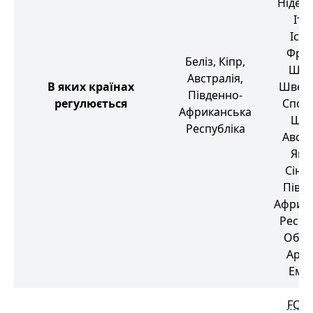
Нідер
Італ
Іспа
Фран
Беліз, Кіпр,
Шве
Австралія,
В яких країнах
Швейц
Південно-
регулюється
Спол
Африканська
Шта
Республіка
Австр
Япо
Сінга
Півд
Африк
Респу
Об'є
Араб
Емі
FCA