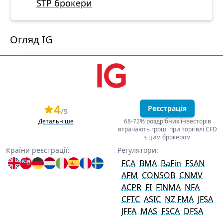
STP брокери
Огляд IG
4
Реєстрація
/5
Детальніше
68-72% роздрібних інвесторів
втрачають гроші при торгівлі CFD
з цим брокером
Країни реєстрації:
Регулятори:
FCA
BMA
BaFin
FSAN
AFM
CONSOB
CNMV
ACPR
FI
FINMA
NFA
CFTC
ASIC
NZ FMA
JFSA
JFFA
MAS
FSCA
DFSA