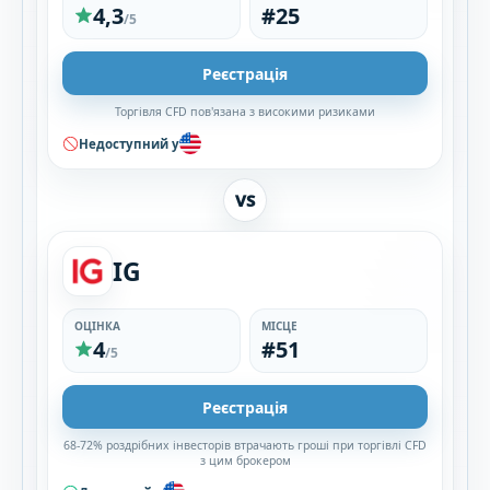
4,3
#25
/5
Реєстрація
Торгівля CFD пов'язана з високими ризиками
Недоступний у
VS
IG
ОЦІНКА
МІСЦЕ
4
#51
/5
Реєстрація
68-72% роздрібних інвесторів втрачають гроші при торгівлі CFD
з цим брокером