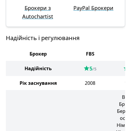
Брокери з
PayPal Брокери
Autochartist
Надійність і регулювання
Брокер
FBS
I
5
Надійність
/5
Рік заснування
2008
19
Вел
Брит
Берму
остр
Німеч