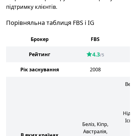
підтримку клієнтів.
Порівняльна таблиця FBS і IG
Брокер
FBS
4.3
Рейтинг
/5
Рік заснування
2008
Вели
Б
Н
Нідер
Іспа
Беліз, Кіпр,
Австралія,
В яких країнах
Ш