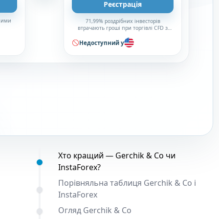
Реєстрація
окими
71,99% роздрібних інвесторів
втрачають гроші при торгівлі CFD з
цим брокером
Недоступний у
Зміст:
Хто кращий — Gerchik & Co чи
InstaForex?
Порівняльна таблиця Gerchik & Co і
InstaForex
Огляд Gerchik & Co