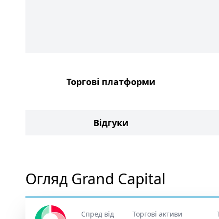
Торгові платформи
Відгуки
Огляд Grand Capital
Спред від
Торгові активи