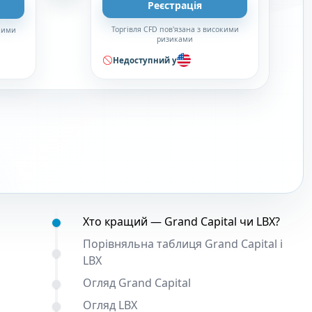
Реєстрація
Торгівля CFD пов'язана з високими
окими
ризиками
Недоступний у
Зміст:
Хто кращий — Grand Capital чи LBX?
Порівняльна таблиця Grand Capital і
LBX
Огляд Grand Capital
Огляд LBX