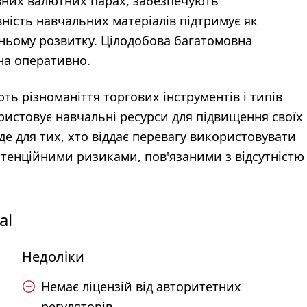
овних валютних парах, забезпечують
ність навчальних матеріалів підтримує як
їхньому розвитку. Цілодобова багатомовна
на оперативно.
ують різноманіття торгових інструментів і типів
ористовує навчальні ресурси для підвищення своїх
 для тих, хто віддає перевагу використовувати
тенційними ризиками, пов'язаними з відсутністю
al
Недоліки
Немає ліцензій від авторитетних
регуляторів.