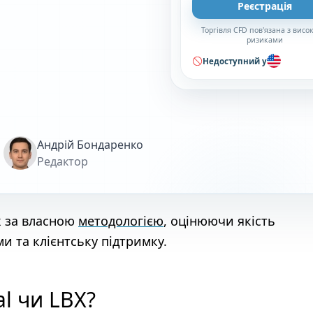
Реєстрація
Торгівля CFD пов'язана з вис
ризиками
Недоступний у
Андрій Бондаренко
Редактор
х за власною
методологією
, оцінюючи якість
и та клієнтську підтримку.
l чи LBX?