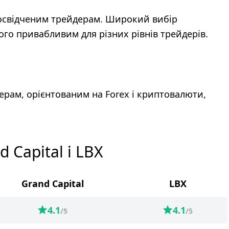
і досвідченим трейдерам. Широкий вибір
ого привабливим для різних рівнів трейдерів.
ерам, орієнтованим на Forex і криптовалюти,
 Capital і LBX
Grand Capital
LBX
4.1
4.1
/5
/5