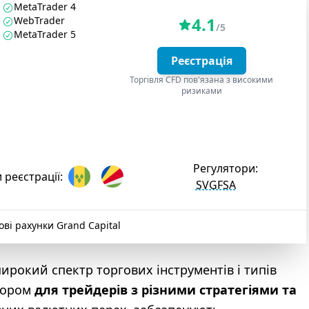
MetaTrader 4
4.1
WebTrader
/5
MetaTrader 5
Реєстрація
Торгівля CFD пов'язана з високими
ризиками
Регулятори:
 реєстрації:
SVGFSA
ові рахунки Grand Capital
ирокий спектр торгових інструментів і типів
бором
для трейдерів з різними стратегіями та