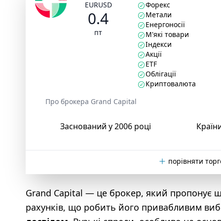
EURUSD
Форекс
0.4
Метали
Енергоносії
пт
М'які товари
Індекси
Акції
ETF
Облігації
Криптовалюта
Про брокера Grand Capital
Заснований у 2006 році
Країни
порівняти торг
Grand Capital — це брокер, який пропонує ш
рахунків, що робить його привабливим ви