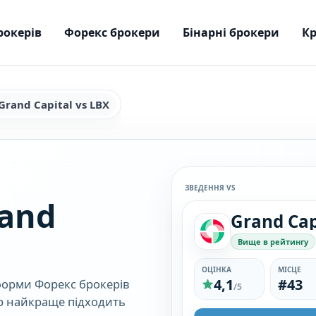
рокерів
Форекс брокери
Бінарні брокери
Кр
Grand Capital vs LBX
ЗВЕДЕННЯ VS
and
Вище в рейтингу
ОЦІНКА
МІСЦЕ
4,1
#43
тформи Форекс брокерів
/5
кер найкраще підходить