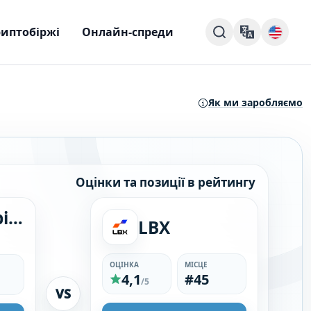
иптобіржі
Онлайн-спреди
Як ми заробляємо
Оцінки та позиції в рейтингу
Grand Capital
LBX
ОЦІНКА
МІСЦЕ
4,1
#45
/5
VS