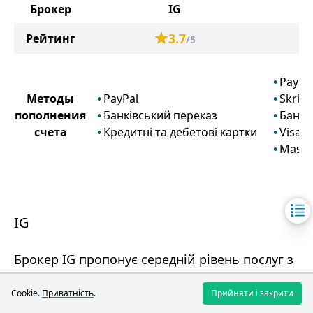
Брокер
IG
3.7
Рейтинг
/5
PayPa
Методы
PayPal
Skrill
пополнения
Банківський переказ
Банкі
счета
Кредитні та дебетові картки
Visa
Maste
IG
Брокер IG пропонує середній рівень послуг з
введення/виведення коштів, не стягуючи
Cookie.
Приватність
.
Прийняти і закрити
комісій, але має обмеження за доступними