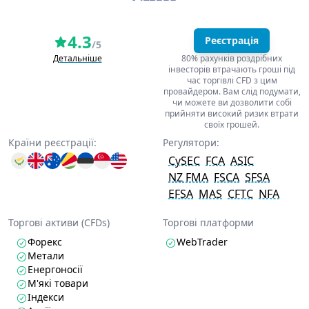
4.3
Реєстрація
/5
Детальніше
80% рахунків роздрібних
інвесторів втрачають гроші під
час торгівлі CFD з цим
провайдером. Вам слід подумати,
чи можете ви дозволити собі
прийняти високий ризик втрати
своїх грошей.
Країни реєстрації:
Регулятори:
CySEC
FCA
ASIC
NZ FMA
FSCA
SFSA
EFSA
MAS
CFTC
NFA
Торгові активи (CFDs)
Торгові платформи
Форекс
WebTrader
Метали
Енергоносії
М'які товари
Індекси