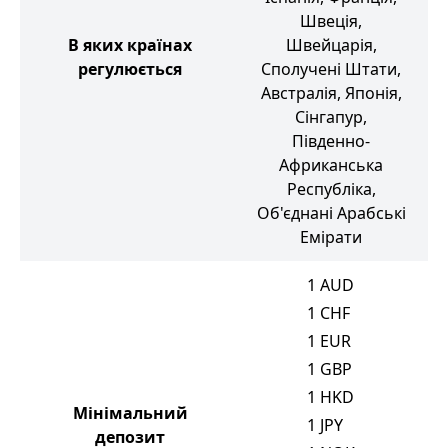
Швеція,
С
В яких країнах
Швейцарія,
регулюється
Сполучені Штати,
Австралія, Японія,
Сінгапур,
Південно-
Африканська
Республіка,
Об'єднані Арабські
Емірати
1
AUD
1
CHF
1
EUR
1
GBP
1
HKD
Мінімальний
1
JPY
депозит