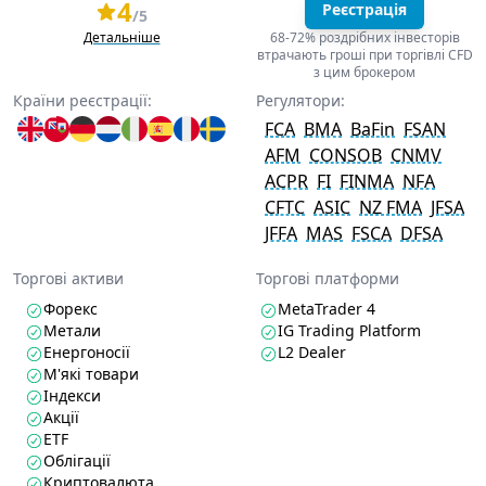
4
Реєстрація
/5
Детальніше
68-72% роздрібних інвесторів
втрачають гроші при торгівлі CFD
з цим брокером
Країни реєстрації:
Регулятори:
FCA
BMA
BaFin
FSAN
AFM
CONSOB
CNMV
ACPR
FI
FINMA
NFA
CFTC
ASIC
NZ FMA
JFSA
JFFA
MAS
FSCA
DFSA
Торгові активи
Торгові платформи
Форекс
MetaTrader 4
Метали
IG Trading Platform
Енергоносії
L2 Dealer
М'які товари
Індекси
Акції
ETF
Облігації
Криптовалюта