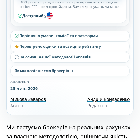
80% рахунків роздрібних інвесторів втрачають гроші під час
торгівлі CFD з цим провайдером. Вам слід подумати, чи можете
ви дозволити собі прийняти високий ризик втрати своїх
грошей.
Доступний у
Порівняно умови, комісії та платформи
Перевірено оцінки та позиції в рейтингу
На основі нашої методології оглядів
Як ми порівнюємо брокерів
ОНОВЛЕНО
23 лип. 2026
Микола Заваров
Андрій Бондаренко
Автор
Редактор
Ми тестуємо брокерів на реальних рахунках
за власною
методологією
, оцінюючи якість