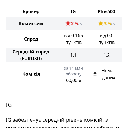
Брокер
IG
Plus500
2.5
3.5
Комиссии
/5
/5
від 0.165
від 0.6
Спред
пунктів
пунктів
Середній спред
1.1
1.2
(EURUSD)
за $1 млн
Немає
Комісія
обороту
даних
60,00 $
IG
IG забезпечує середній рівень комісій, з