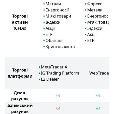
Метали
Форекс
Енергоносії
Метали
Торгові
М'які товари
Енергоносії
активи
Індекси
М'які товари
(CFDs)
Акції
Індекси
ETF
Акції
Облігації
ETF
Криптовалюта
MetaTrader 4
Торгові
IG Trading Platform
WebTrader
платформи
L2 Dealer
Демо-
рахунок
Ісламський
рахунок