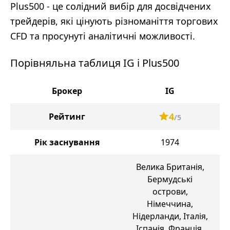
Plus500 - це солідний вибір для досвідчених
трейдерів, які цінують різноманіття торгових
CFD та просунуті аналітичні можливості.
Порівняльна таблиця IG і Plus500
Брокер
IG
4
Рейтинг
/5
Рік заснування
1974
Велика Британія,
Бермудські
острови,
Німеччина,
Нідерланди, Італія,
Іспанія, Франція,