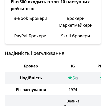
Plus500 входить в топ-10 наступних
рейтингів:
B-Book Брокери
Брокери
Маркетмейкери
PayPal Брокери
Skrill брокери
Надійність і регулювання
Брокер
IG
Plus
5
Надійність
/5
Рік заснування
1974
20
Велика