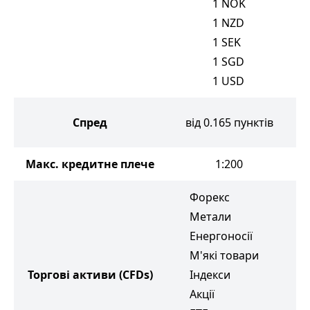
1
NOK
1
NZD
1
SEK
1
SGD
1
USD
Спред
від 0.165 пунктів
Макс. кредитне плече
1:200
Форекс
Метали
Енергоносії
М'які товари
Е
Торгові активи
(CFDs)
Індекси
М
Акції
І