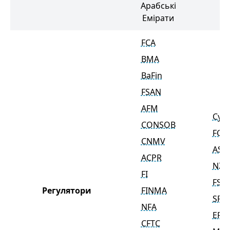
Арабські
Емірати
FCA
BMA
BaFin
FSAN
AFM
CyS
CONSOB
FCA
CNMV
ASIC
ACPR
NZ 
FI
FSC
Регулятори
FINMA
SFS
NFA
EFS
CFTC