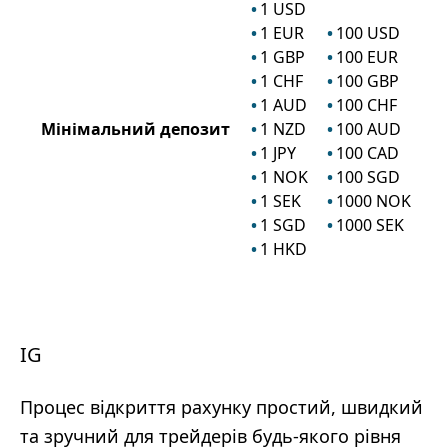
1
USD
1
EUR
100
USD
1
GBP
100
EUR
1
CHF
100
GBP
1
AUD
100
CHF
Мінімальний депозит
1
NZD
100
AUD
1
JPY
100
CAD
1
NOK
100
SGD
1
SEK
1000
NOK
1
SGD
1000
SEK
1
HKD
IG
Процес відкриття рахунку простий, швидкий
та зручний для трейдерів будь-якого рівня