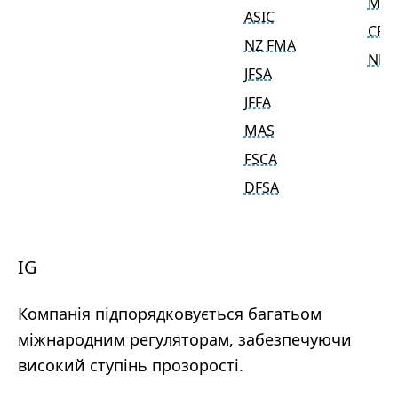
MAS
ASIC
CFT
NZ FMA
NFA
JFSA
JFFA
MAS
FSCA
DFSA
IG
Компанія підпорядковується багатьом
міжнародним регуляторам, забезпечуючи
високий ступінь прозорості.