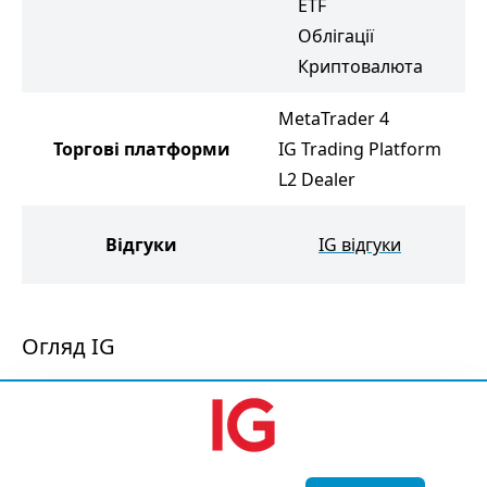
ETF
А
Облігації
E
Криптовалюта
MetaTrader 4
Торгові платформи
IG Trading Platform
L2 Dealer
Відгуки
IG відгуки
Огляд IG