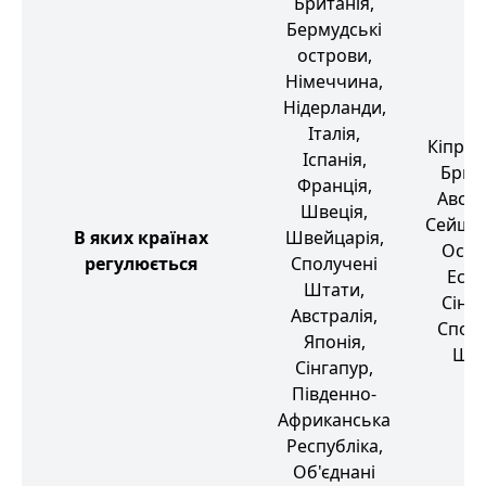
Британія,
Бермудські
острови,
Німеччина,
Нідерланди,
Італія,
Кіпр, 
Іспанія,
Брита
Франція,
Австр
Швеція,
Сейшел
В яких країнах
Швейцарія,
Остр
регулюється
Сполучені
Есто
Штати,
Сінга
Австралія,
Сполу
Японія,
Шта
Сінгапур,
Південно-
Африканська
Республіка,
Об'єднані