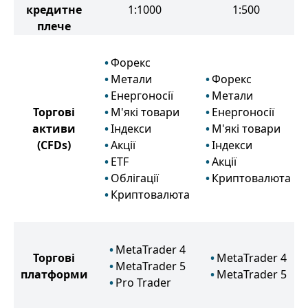
кредитне
1:1000
1:500
плече
Форекс
Метали
Форекс
Енергоносії
Метали
Торгові
М'які товари
Енергоносії
активи
Індекси
М'які товари
(CFDs)
Акції
Індекси
ETF
Акції
Облігації
Криптовалюта
Криптовалюта
MetaTrader 4
Торгові
MetaTrader 4
MetaTrader 5
платформи
MetaTrader 5
Pro Trader