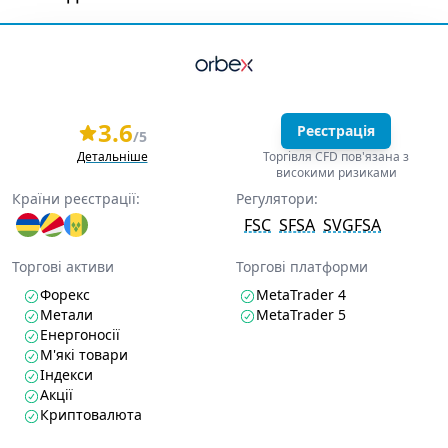
3.6
Реєстрація
/5
Детальніше
Торгівля CFD пов'язана з
високими ризиками
Країни реєстрації:
Регулятори:
FSC
SFSA
SVGFSA
Торгові активи
Торгові платформи
Форекс
MetaTrader 4
Метали
MetaTrader 5
Енергоносії
М'які товари
Індекси
Акції
Криптовалюта