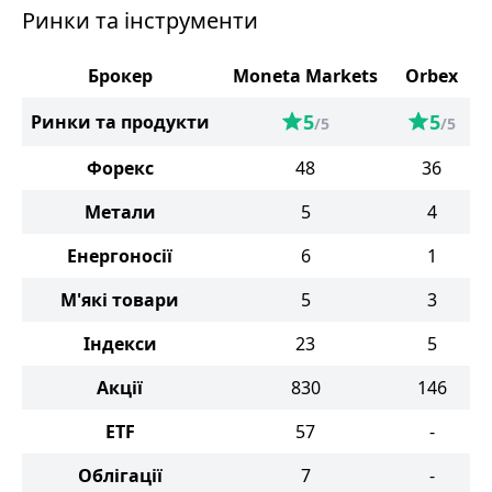
Ринки та інструменти
Брокер
Moneta Markets
Orbex
5
5
Ринки та продукти
/5
/5
Форекс
48
36
Метали
5
4
Енергоносії
6
1
М'які товари
5
3
Індекси
23
5
Акції
830
146
ETF
57
-
Облігації
7
-