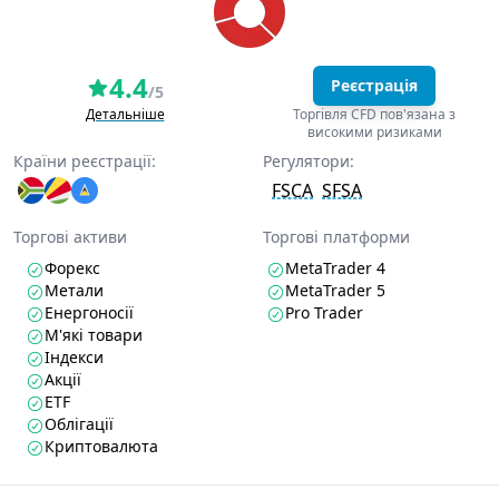
4.4
Реєстрація
/5
Детальніше
Торгівля CFD пов'язана з
високими ризиками
Країни реєстрації:
Регулятори:
FSCA
SFSA
Торгові активи
Торгові платформи
Форекс
MetaTrader 4
Метали
MetaTrader 5
Енергоносії
Pro Trader
М'які товари
Індекси
Акції
ETF
Облігації
Криптовалюта