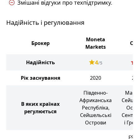
Змішані відгуки про техпідтримку.
Надійність і регулювання
Moneta
Брокер
Orb
Markets
4
Надійність
/5
Рік заснування
2020
20
Південно-
Маври
Африканська
Сейшел
В яких країнах
Республіка,
Остр
регулюється
Сейшельські
Сент-В
Острови
і Грен
FSC