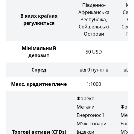
Південно-
Мав
Африканська
Сейш
В яких країнах
Республіка,
Ос
регулюється
Сейшельські
Сент-
Острови
Гре
Мінімальний
50
USD
10
депозит
Спред
від 0 пунктів
від 
Макс. кредитне плече
1:1000
Форекс
Метали
Форе
Енергоносії
Мета
М'які товари
Енерг
Торгові активи
(CFDs)
Індекси
М'які