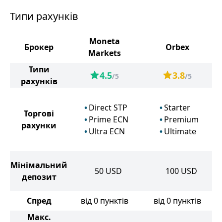
Типи рахунків
Moneta
Брокер
Orbex
Markets
Типи
4.5
3.8
/5
/5
рахунків
Direct STP
Starter
Торгові
Prime ECN
Premium
рахунки
Ultra ECN
Ultimate
Мінімальний
50
USD
100
USD
депозит
Спред
від 0 пунктів
від 0 пунктів
Макс.