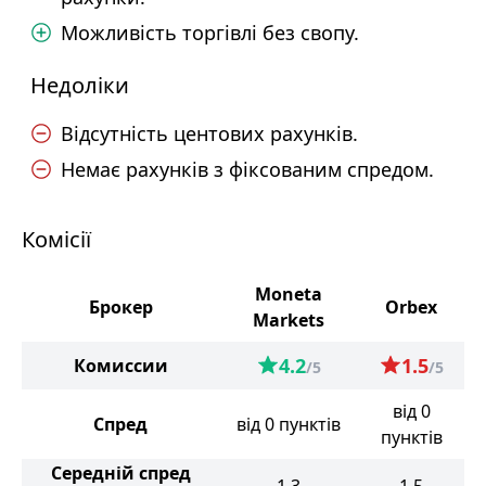
Можливість торгівлі без свопу.
Недоліки
Відсутність центових рахунків.
Немає рахунків з фіксованим спредом.
Комісії
Moneta
Брокер
Orbex
Markets
4.2
1.5
Комиссии
/5
/5
від 0
Спред
від 0 пунктів
пунктів
Середній спред