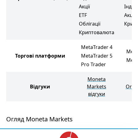
Акції
Індек
ETF
Акції
Облігації
Крип
Криптовалюта
MetaTrader 4
Meta
Торгові платформи
MetaTrader 5
Meta
Pro Trader
Moneta
Відгуки
Markets
Orbe
відгуки
Огляд Moneta Markets