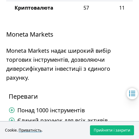
Криптовалюта
57
11
Moneta Markets
Moneta Markets надає широкий вибір
торгових інструментів, дозволяючи
диверсифікувати інвестиції з єдиного
рахунку.
Переваги
Понад 1000 інструментів
Єдиний рахунок для всіх активів
Високе плече до 1:1000
Cookie.
Приватність
.
Прийняти і закрити