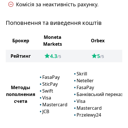
Комісія за неактивність рахунку.
Поповнення та виведення коштів
Moneta
Брокер
Orbex
Markets
4.3
5
Рейтинг
/5
/5
Skrill
FasaPay
Neteller
SticPay
Методы
FasaPay
Swift
пополнения
Банківський переказ
Visa
счета
Visa
Mastercard
Mastercard
JCB
Przelewy24