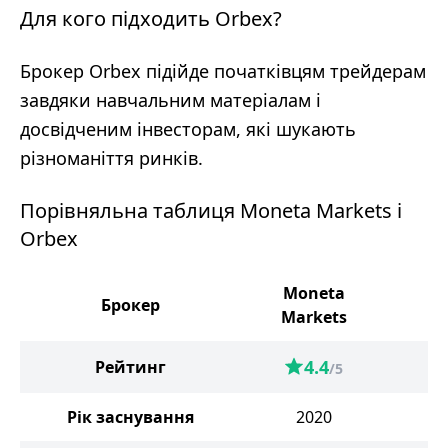
Для кого підходить Orbex?
Брокер Orbex підійде початківцям трейдерам
завдяки навчальним матеріалам і
досвідченим інвесторам, які шукають
різноманіття ринків.
Порівняльна таблиця Moneta Markets і
Orbex
Moneta
Брокер
O
Markets
4.4
Рейтинг
/5
Рік заснування
2020