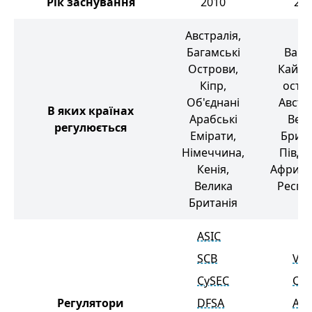
Рік заснування
2010
20
Австралія,
Багамські
Вану
Острови,
Кайма
Кіпр,
остр
Об'єднані
Австра
В яких країнах
Арабські
Вел
регулюється
Емірати,
Брита
Німеччина,
Півде
Кенія,
Африка
Велика
Респу
Британія
ASIC
SCB
VFS
CySEC
CI
Регулятори
DFSA
ASI