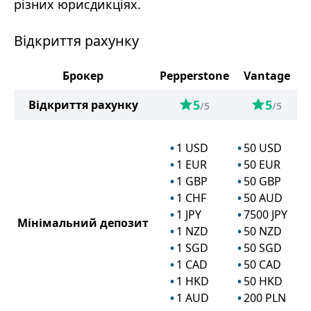
різних юрисдикціях.
Відкриття рахунку
Брокер
Pepperstone
Vantage
5
5
Відкриття рахунку
/5
/5
1
USD
50
USD
1
EUR
50
EUR
1
GBP
50
GBP
1
CHF
50
AUD
1
JPY
7500
JPY
Мінімальний депозит
1
NZD
50
NZD
1
SGD
50
SGD
1
CAD
50
CAD
1
HKD
50
HKD
1
AUD
200
PLN