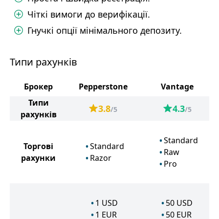
Чіткі вимоги до верифікації.
Гнучкі опції мінімального депозиту.
Типи рахунків
Брокер
Pepperstone
Vantage
Типи
3.8
4.3
/5
/5
рахунків
Standard
Торгові
Standard
Raw
рахунки
Razor
Pro
1
USD
50
USD
1
EUR
50
EUR