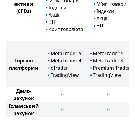
М'які товари
активи
М'які товари
Індекси
(CFDs)
Індекси
Акції
Акції
ETF
ETF
Криптовалюта
MetaTrader 5
MetaTrader 5
Торгові
MetaTrader 4
MetaTrader 4
платформи
cTrader
Premium Trader
TradingView
TradingView
Демо-
рахунок
Ісламський
рахунок