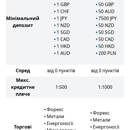
1
GBP
50
GBP
1
CHF
50
AUD
Мінімальний
1
JPY
7500
JPY
депозит
1
NZD
50
NZD
1
SGD
50
SGD
1
CAD
50
CAD
1
HKD
50
HKD
1
AUD
200
PLN
Спред
від 0 пунктів
від 0 пунктів
Макс.
кредитне
1:500
1:1000
плече
Форекс
Форекс
Метали
Метали
Енергоносії
Торгові
Енергоносії