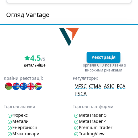
Огляд Vantage
4.5
Реєстрація
/5
Детальніше
Торгівля CFD пов'язана з
високими ризиками
Країни реєстрації:
Регулятори:
VFSC
CIMA
ASIC
FCA
FSCA
Торгові активи
Торгові платформи
Форекс
MetaTrader 5
Метали
MetaTrader 4
Енергоносії
Premium Trader
М'які товари
TradingView