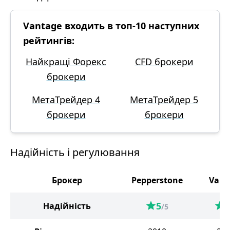
Vantage входить в топ-10 наступних
рейтингів:
Найкращі Форекс
CFD брокери
брокери
МетаТрейдер 4
МетаТрейдер 5
брокери
брокери
Надійність і регулювання
Брокер
Pepperstone
Vant
5
5
Надійність
/5