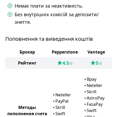
Немає плати за неактивність.
Без внутрішніх комісій за депозити/
зняття.
Поповнення та виведення коштів
Брокер
Pepperstone
Vantage
4.5
5
Рейтинг
/5
/5
Bpay
Neteller
Skrill
Neteller
AstroPay
PayPal
FasaPay
Методы
Skrill
Swift
пополнения счета
Swift
Visa