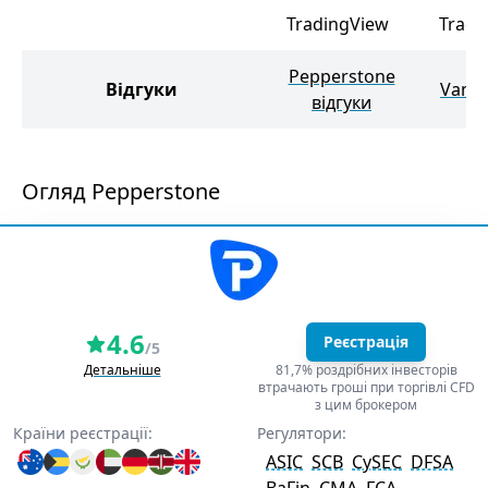
TradingView
Tradi
Pepperstone
Відгуки
Vanta
відгуки
Огляд Pepperstone
4.6
Реєстрація
/5
Детальніше
81,7% роздрібних інвесторів
втрачають гроші при торгівлі CFD
з цим брокером
Країни реєстрації:
Регулятори:
ASIC
SCB
CySEC
DFSA