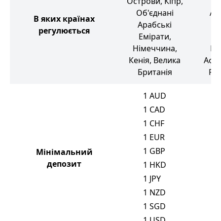
Острови, Кіпр,
ос
Об'єднані
Ав
В яких країнах
Арабські
В
регулюється
Емірати,
Бр
Німеччина,
Пі
Кенія, Велика
Афр
Британія
Рес
1
AUD
5
1
CAD
5
1
CHF
5
1
EUR
5
1
GBP
5
Мінімальний
депозит
1
HKD
7
1
JPY
5
1
NZD
2
1
SGD
5
1
USD
5