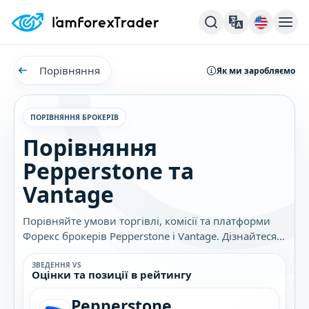
Порівняння
Як ми заробляємо
ПОРІВНЯННЯ БРОКЕРІВ
Порівняння
Pepperstone та
Vantage
Порівняйте умови торгівлі, комісії та платформи
Форекс брокерів Pepperstone і Vantage. Дізнайтеся,
який брокер найкраще підходить саме вам.
ЗВЕДЕННЯ VS
Оцінки та позиції в рейтингу
Pepperstone