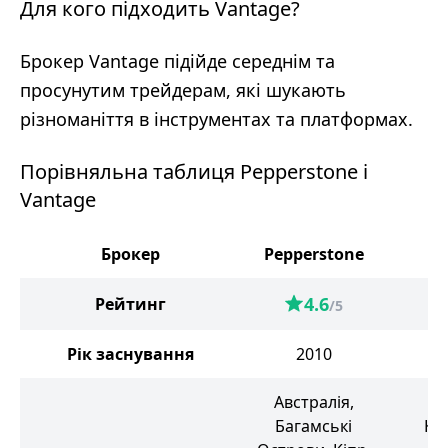
Для кого підходить Vantage?
Брокер Vantage підійде середнім та
просунутим трейдерам, які шукають
різноманіття в інструментах та платформах.
Порівняльна таблиця Pepperstone і
Vantage
Брокер
Pepperstone
V
4.6
Рейтинг
/5
Рік заснування
2010
Австралія,
В
Багамські
Ка