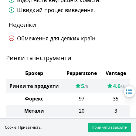
Відсутність внутрішніх комісій.
Швидкий процес виведення.
Недоліки
Обмеження для деяких країн.
Ринки та інструменти
Брокер
Pepperstone
Vantage
5
4.6
Ринки та продукти
/5
/5
Форекс
97
35
Метали
20
3
Енергоносії
4
2
Cookie.
Приватність
.
Прийняти і закрити
М'які товари
16
3