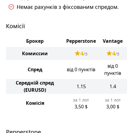
Немає рахунків з фіксованим спредом.
Комісії
Брокер
Pepperstone
Vantage
4
4
Комиссии
/5
/5
від 0
Спред
від 0 пунктів
пунктів
Середній спред
1.15
1.4
(EURUSD)
за 1 лот
за 1 лот
Комісія
3,50 $
3,00 $
Pepperstone