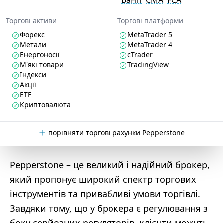
BaFin
CMA
FCA
Торгові активи
Торгові платформи
Форекс
MetaTrader 5
Метали
MetaTrader 4
Енергоносії
cTrader
М'які товари
TradingView
Індекси
Акції
ETF
Криптовалюта
порівняти торгові рахунки Pepperstone
Pepperstone – це великий і надійний брокер,
який пропонує широкий спектр торгових
інструментів та привабливі умови торгівлі.
Завдяки тому, що у брокера є регулювання з
боку серйозних регуляторів, клієнти можуть