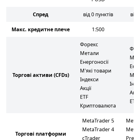
Спред
від 0 пунктів
від 
Макс. кредитне плече
1:500
Форекс
Фор
Метали
Мет
Енергоносії
Ене
М'які товари
Торгові активи
(CFDs)
М'я
Індекси
Інд
Акції
Акці
ETF
ETF
Криптовалюта
MetaTrader 5
MetaT
MetaTrader 4
MetaT
Торгові платформи
cTrader
Premi