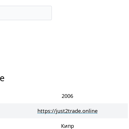
de
2006
https://just2trade.online
Кипр