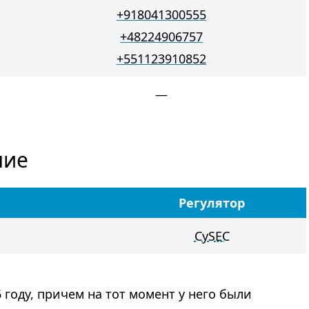
+918041300555
+48224906757
+551123910852
—
ние
Регулятор
CySEC
 году, причем на тот момент у него были