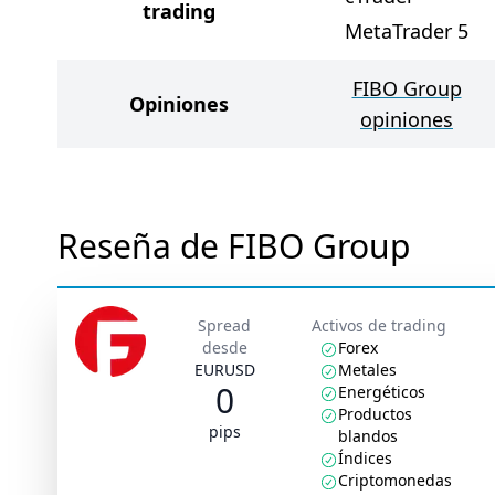
trading
MetaTrader 5
FIBO Group
Opiniones
opiniones
Reseña de FIBO Group
Spread
Activos de trading
desde
Forex
EURUSD
Metales
0
Energéticos
Productos
pips
blandos
Índices
Criptomonedas