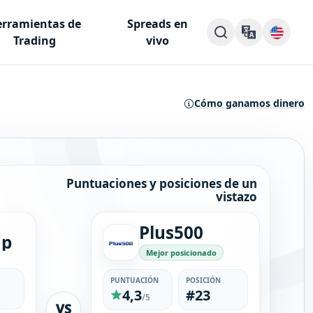
rramientas de
Spreads en
Trading
vivo
Cómo ganamos dinero
Puntuaciones y posiciones de un
vistazo
Plus500
up
Mejor posicionado
PUNTUACIÓN
POSICIÓN
4,3
#23
/5
VS