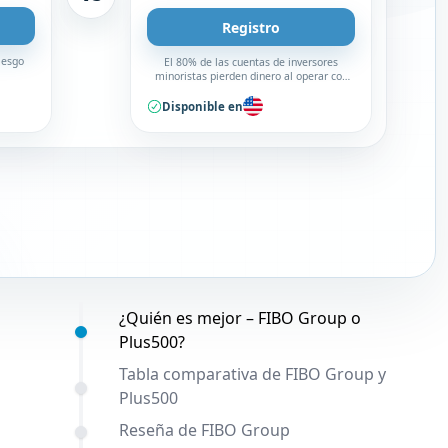
Registro
iesgo
El 80% de las cuentas de inversores
minoristas pierden dinero al operar con
CFD con este proveedor. Debe considerar
si puede permitirse asumir un alto riesgo
Disponible en
de perder su dinero.
Contenido:
¿Quién es mejor – FIBO Group o
Plus500?
Tabla comparativa de FIBO Group y
Plus500
Reseña de FIBO Group