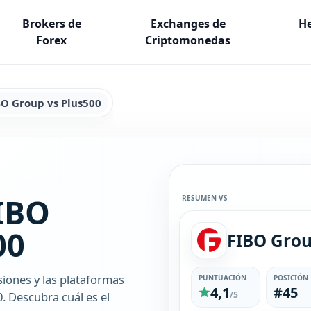
Brokers de
Exchanges de
He
Forex
Criptomonedas
BO Group vs Plus500
IBO
RESUMEN VS
00
FIBO Gro
siones y las plataformas
PUNTUACIÓN
POSICIÓN
4,1
#45
. Descubra cuál es el
/5