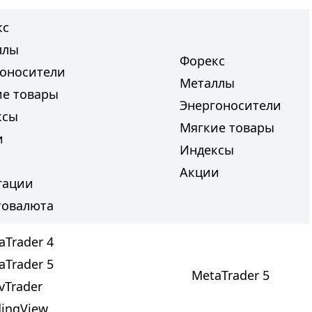
кс
ллы
Форекс
гоносители
Металлы
ие товары
Энергоносители
ксы
Мягкие товары
и
Индексы
Акции
гации
товалюта
aTrader 4
aTrader 5
MetaTrader 5
vTrader
dingView