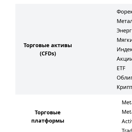
Форе
Мета
Энер
Мягк
Торговые активы
Инде
(CFDs)
Акци
ETF
Обли
Крип
Met
Met
Торговые
платформы
Acti
Tra