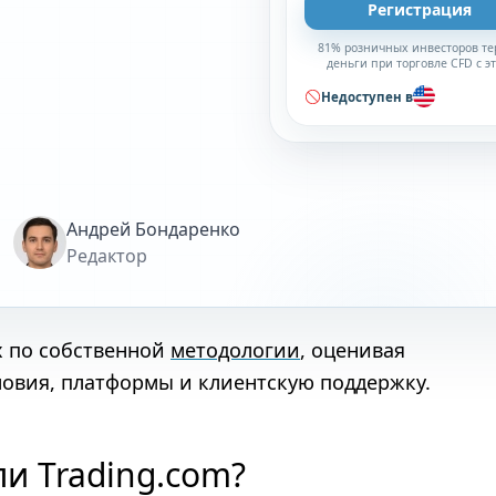
Регистрация
81% розничных инвесторов те
деньги при торговле CFD с э
брокером
Недоступен в
Андрей Бондаренко
Редактор
х по собственной
методологии
, оценивая
ловия, платформы и клиентскую поддержку.
ли Trading.com?