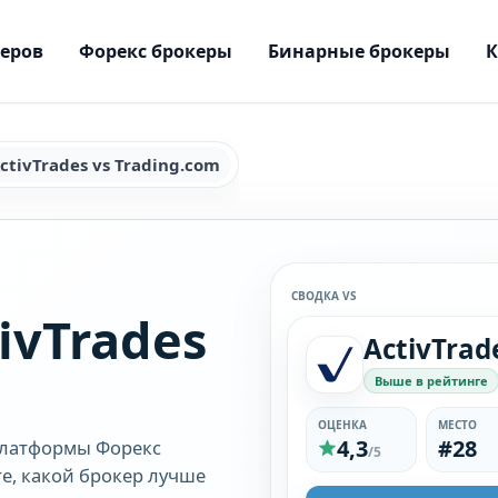
керов
Форекс брокеры
Бинарные брокеры
ctivTrades vs Trading.com
СВОДКА VS
ivTrades
ActivTrad
Выше в рейтинге
ОЦЕНКА
МЕСТО
4,3
#28
платформы Форекс
/5
те, какой брокер лучше