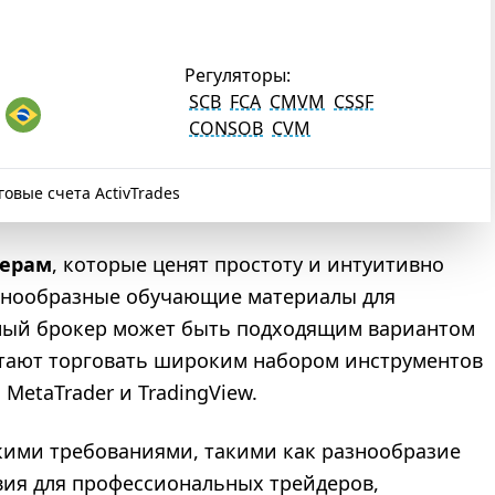
Регуляторы:
SCB
FCA
CMVM
CSSF
CONSOB
CVM
говые счета ActivTrades
дерам
, которые ценят простоту и интуитивно
азнообразные обучающие материалы для
нный брокер может быть подходящим вариантом
итают торговать широким набором инструментов
etaTrader и TradingView.
скими требованиями, такими как разнообразие
вия для профессиональных трейдеров,