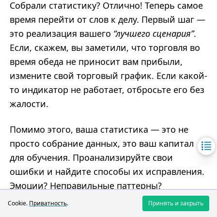
Собрали статистику? Отлично! Теперь самое
время перейти от слов к делу. Первый шаг —
это реализация вашего
“лучшего сценария”
.
Если, скажем, вы заметили, что торговля во
время обеда не приносит вам прибыли,
измените свой торговый график. Если какой-
то индикатор не работает, отбросьте его без
жалости.
Помимо этого, ваша статистика — это не
просто собрание данных, это ваш капитал
для обучения. Проанализируйте свои
ошибки и найдите способы их исправления.
Эмоции? Неправильные паттерны?
Чрезмерная торговля? Устраните их,
Cookie.
Приватность
.
Принять и закрыть
примените новые стратегии и смотрите, как