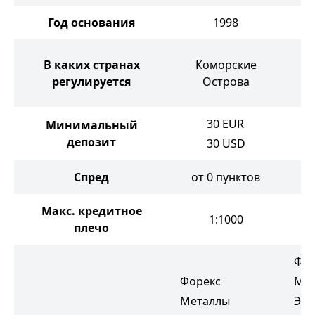
Год основания
1998
Ос
В каких странах
Коморские
регулируется
Острова
30
EUR
Минимальный
депозит
30
USD
Спред
от 0 пунктов
о
Макс. кредитное
1:1000
плечо
Фор
Форекс
Ме
Металлы
Эне