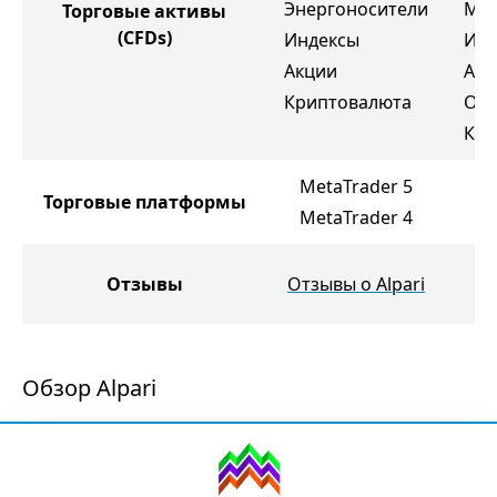
Энергоносители
Мяг
Торговые активы
(CFDs)
Индексы
Инд
Акции
Акц
Криптовалюта
Обл
Кри
MetaTrader 5
M
Торговые платформы
MetaTrader 4
M
Отзывы
Отзывы о Alpari
Обзор Alpari