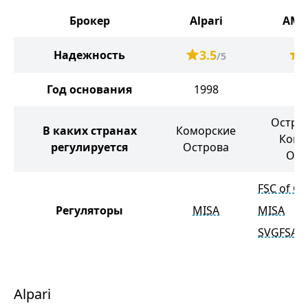
Брокер
Alpari
AMa
3.5
3
Надежность
/5
Год основания
1998
2
Остров
В каких странах
Коморские
Комо
регулируется
Острова
Ост
FSC of Co
Регуляторы
MISA
MISA
SVGFSA
Alpari