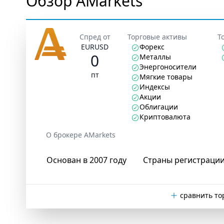
Обзор AMarkets
Спред от
Торговые активы
Т
EURUSD
Форекс
0
Металлы
Энергоносители
пт
Мягкие товары
Индексы
Акции
Облигации
Криптовалюта
О брокере AMarkets
Основан в 2007 году
Страны регистрации
сравнить то