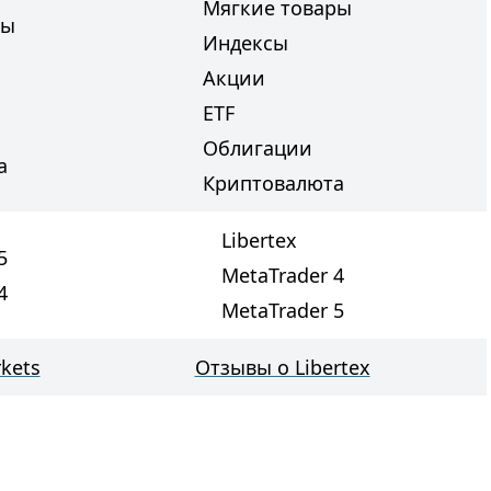
Мягкие товары
ры
Индексы
Акции
ETF
Облигации
а
Криптовалюта
Libertex
5
MetaTrader 4
4
MetaTrader 5
kets
Отзывы о Libertex