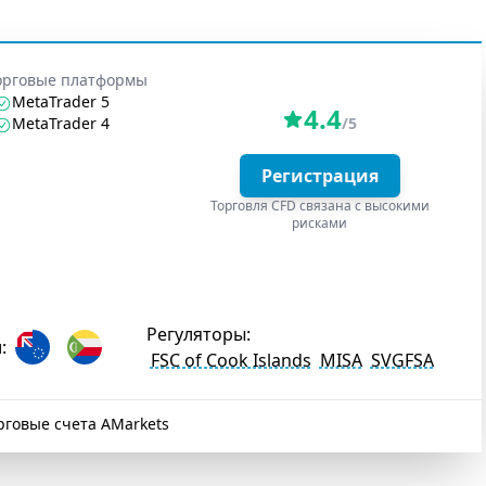
орговые платформы
MetaTrader 5
4.4
MetaTrader 4
/5
Регистрация
Торговля CFD связана с высокими
рисками
Регуляторы:
:
FSC of Cook Islands
MISA
SVGFSA
рговые счета AMarkets