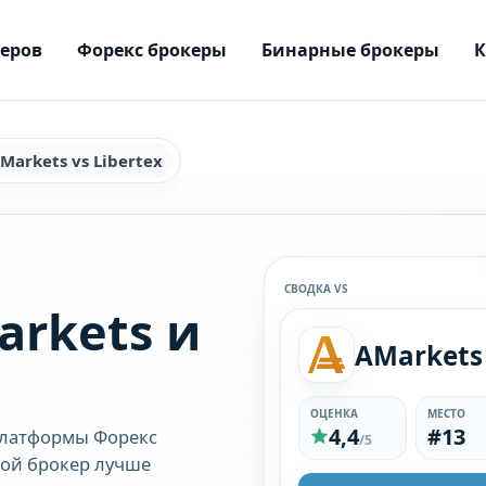
керов
Форекс брокеры
Бинарные брокеры
Markets vs Libertex
СВОДКА VS
rkets и
AMarkets
ОЦЕНКА
МЕСТО
4,4
#13
платформы Форекс
/5
акой брокер лучше