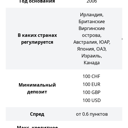
Год основания
2006
Ирландия,
Британские
Виргинские
С
В каких странах
острова,
ос
регулируется
Австралия, ЮАР,
Япония, ОАЭ,
Израиль,
Канада
100
CHF
100
EUR
Минимальный
депозит
100
GBP
100
USD
Спред
от 0.6 пунктов
о
Макс. кредитное