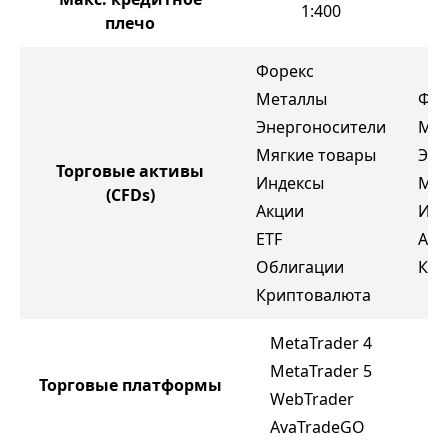
1:400
плечо
Форекс
Металлы
Фор
Энергоносители
Ме
Мягкие товары
Эне
Торговые активы
Индексы
Мяг
(CFDs)
Акции
Инд
ETF
Акц
Облигации
Кри
Криптовалюта
MetaTrader 4
MetaTrader 5
M
Торговые платформы
WebTrader
M
AvaTradeGO