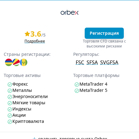
3.6
Регистрация
/5
Подробнее
Торговля CFD связана с
высокими рисками
Страны регистрации:
Регуляторы:
FSC
SFSA
SVGFSA
Торговые активы
Торговые платформы
Форекс
MetaTrader 4
Металлы
MetaTrader 5
Энергоносители
Мягкие товары
Индексы
Акции
Криптовалюта
сравнить торговые счета Orbex