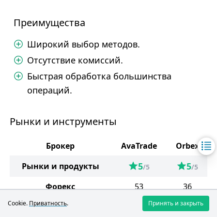
Преимущества
Широкий выбор методов.
Отсутствие комиссий.
Быстрая обработка большинства
операций.
Рынки и инструменты
Брокер
AvaTrade
Orbex
5
5
Рынки и продукты
/5
/5
Форекс
53
36
Cookie.
Приватность
.
Принять и закрыть
Металлы
7
4