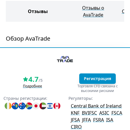
Отзывы о
Отзывы
Отз
AvaTrade
Обзор AvaTrade
4.7
Регистрация
/5
Подробнее
Торговля CFD связана с
высокими рисками
Страны регистрации:
Регуляторы:
Central Bank of Ireland
KNF
BVIFSC
ASIC
FSCA
JFSA
JFFA
FSRA
ISA
CIRO