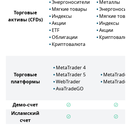
Энергоносители
Металлы
Мягкие товары
Энергоносит
Торговые
Индексы
Мягкие това
активы
(CFDs)
Акции
Индексы
ETF
Акции
Облигации
Криптовалют
Криптовалюта
MetaTrader 4
Торговые
MetaTrader 5
MetaTrader 
платформы
WebTrader
MetaTrader 
AvaTradeGO
Демо-счет
Исламский
счет